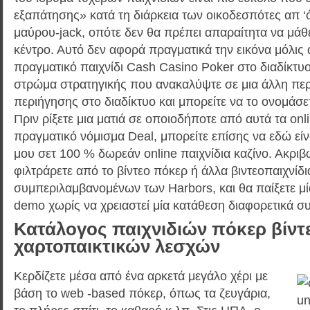
εξαπάτησης» κατά τη διάρκεια των οικοδεσπότες απ ‘ό
μαύρου-jack, οπότε δεν θα πρέπει απαραίτητα να μάθε
κέντρο. Αυτό δεν αφορά πραγματικά την εικόνα μόλις
πραγματικό παιχνίδι Cash Casino Poker στο διαδίκτυ
στρώμα στρατηγικής που ανακαλύψτε σε μια άλλη π
περιήγησης στο διαδίκτυο και μπορείτε να το ονομάσετ
Πριν ρίξετε μια ματιά σε οποιοδήποτε από αυτά τα onli
πραγματικό νόμισμα Deal, μπορείτε επίσης να εδώ εί
μου σετ 100 % δωρεάν online παιχνίδια καζίνο. Ακρι
φιλτράρετε από το βίντεο πόκερ ή άλλα βιντεοπαιχνίδι
συμπεριλαμβανομένων των Harbors, και θα παίξετε μία
demo χωρίς να χρειαστεί μία κατάθεση διαφορετικά σ
Κατάλογος παιχνιδιών πόκερ βίντ
χαρτοπαικτικών λεσχών
Κερδίζετε μέσα από ένα αρκετά μεγάλο χέρι με
βάση το web -based πόκερ, όπως τα ζευγάρια,