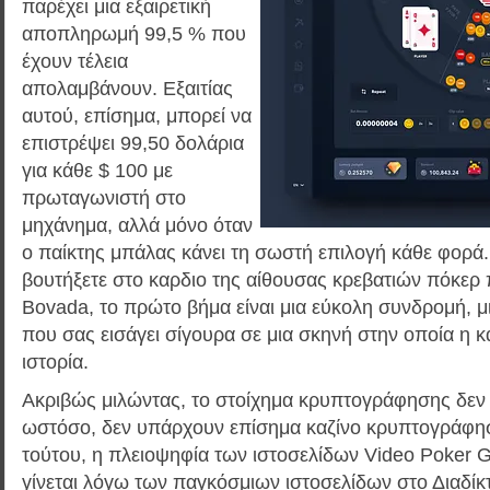
παρέχει μια εξαιρετική
αποπληρωμή 99,5 % που
έχουν τέλεια
απολαμβάνουν. Εξαιτίας
αυτού, επίσημα, μπορεί να
επιστρέψει 99,50 δολάρια
για κάθε $ 100 με
πρωταγωνιστή στο
μηχάνημα, αλλά μόνο όταν
ο παίκτης μπάλας κάνει τη σωστή επιλογή κάθε φορά
βουτήξετε στο καρδιο της αίθουσας κρεβατιών πόκερ 
Bovada, το πρώτο βήμα είναι μια εύκολη συνδρομή, μ
που σας εισάγει σίγουρα σε μια σκηνή στην οποία η κά
ιστορία.
Ακριβώς μιλώντας, το στοίχημα κρυπτογράφησης δεν 
ωστόσο, δεν υπάρχουν επίσημα καζίνο κρυπτογράφησ
τούτου, η πλειοψηφία των ιστοσελίδων Video Poker 
γίνεται λόγω των παγκόσμιων ιστοσελίδων στο Διαδίκ