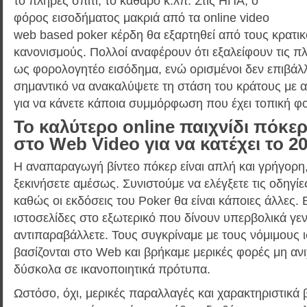
το πλήρες σπίτι, το καθαρό κ.λπ. Στις ΗΠΑ, ο
φόρος εισοδήματος μακριά από τα online video
web based poker κέρδη θα εξαρτηθεί από τους κρατικ
κανονισμούς. Πολλοί αναφέρουν ότι εξαλείφουν τις π
ως φορολογητέο εισόδημα, ενώ ορισμένοι δεν επιβάλλ
σημαντικό να ανακαλύψετε τη στάση του κράτους με 
για να κάνετε κάποια συμμόρφωση που έχει τοπική φ
Το καλύτερο online παιχνίδι πόκερ
στο Web Video για να κατέχει το 2
Η αναπαραγωγή βίντεο πόκερ είναι απλή και γρήγορη
ξεκινήσετε αμέσως. Συνιστούμε να ελέγξετε τις οδηγίες
καθώς οι εκδόσεις του Poker θα είναι κάποιες άλλες
ιστοσελίδες στο εξωτερικό που δίνουν υπερβολικά γε
αντιπαραβάλλετε. Τους συγκρίναμε με τους νόμιμους
βασίζονται στο Web και βρήκαμε μερικές φορές μη αν
δύσκολα σε ικανοποιητικά πρότυπα.
Ωστόσο, όχι, μερικές παραλλαγές και χαρακτηριστικά 