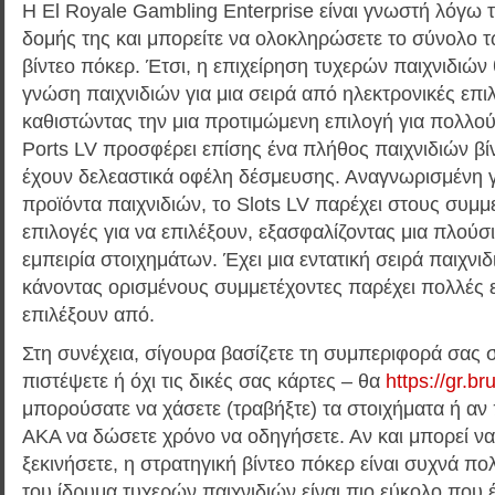
Η El Royale Gambling Enterprise είναι γνωστή λόγω 
δομής της και μπορείτε να ολοκληρώσετε το σύνολο τ
βίντεο πόκερ. Έτσι, η επιχείρηση τυχερών παιχνιδιών
γνώση παιχνιδιών για μια σειρά από ηλεκτρονικές επι
καθιστώντας την μια προτιμώμενη επιλογή για πολλού
Ports LV προσφέρει επίσης ένα πλήθος παιχνιδιών βί
έχουν δελεαστικά οφέλη δέσμευσης. Αναγνωρισμένη γ
προϊόντα παιχνιδιών, το Slots LV παρέχει στους συμμ
επιλογές για να επιλέξουν, εξασφαλίζοντας μια πλούσι
εμπειρία στοιχημάτων. Έχει μια εντατική σειρά παιχνιδ
κάνοντας ορισμένους συμμετέχοντες παρέχει πολλές ε
επιλέξουν από.
Στη συνέχεια, σίγουρα βασίζετε τη συμπεριφορά σας σ
πιστέψετε ή όχι τις δικές σας κάρτες – θα
https://gr.b
μπορούσατε να χάσετε (τραβήξτε) τα στοιχήματα ή αν 
AKA να δώσετε χρόνο να οδηγήσετε. Αν και μπορεί να
ξεκινήσετε, η στρατηγική βίντεο πόκερ είναι συχνά 
του ίδρυμα τυχερών παιχνιδιών είναι πιο εύκολο που