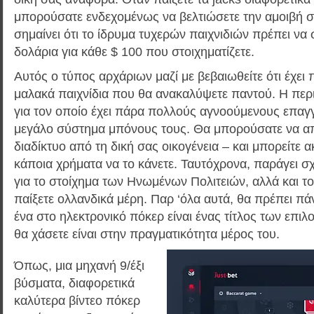
μπορούσατε ενδεχομένως να βελτιώσετε την αμοιβή 
σημαίνει ότι το ίδρυμα τυχερών παιχνιδιών πρέπει να
δολάρια για κάθε $ 100 που στοιχηματίζετε.
Αυτός ο τύπος αρχάριων μαζί με βεβαιωθείτε ότι έχει
μαλακά παιχνίδια που θα ανακαλύψετε παντού. Η περ
για τον οποίο έχει πάρα πολλούς αγνοούμενους επαγγε
μεγάλο σύστημα μπόνους τους. Θα μπορούσατε να α
διαδίκτυο από τη δική σας οικογένεια – και μπορείτε α
κάποια χρήματα να το κάνετε. Ταυτόχρονα, παράγει σχ
για το στοίχημα των Ηνωμένων Πολιτειών, αλλά και το
παίξετε ολλανδικά μέρη. Παρ ‘όλα αυτά, θα πρέπει πάν
ένα στο ηλεκτρονικό πόκερ είναι ένας τίτλος των επιλ
θα χάσετε είναι στην πραγματικότητα μέρος του.
Όπως, μια μηχανή 9/έξι
βύσματα, διαφορετικά
καλύτερα βίντεο πόκερ