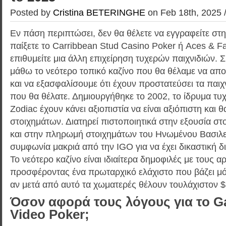
Posted by
Cristina BETERINGHE
on Feb 18th, 2025 
Εν πάση περιπτώσει, δεν θα θέλετε να εγγραφείτε στ
παίξετε το Carribbean Stud Casino Poker ή Aces & Fa
επιθυμείτε μια άλλη επιχείρηση τυχερών παιχνιδιών.
μάθω το νεότερο τοπικό καζίνο που θα θέλαμε να α
και να εξασφαλίσουμε ότι έχουν προστατεύσει τα παιχ
που θα θέλατε.
Δημιουργήθηκε το 2002, το ίδρυμα τυ
Zodiac έχουν κάνει αξιοπιστία να είναι αξιόπιστη και
στοιχημάτων. Διατηρεί πιστοποιητικά στην εξουσία σ
και στην πληρωμή στοιχημάτων του Ηνωμένου Βασιλεί
συμφωνία μακριά από την IGO για να έχει δικαστική δ
Το νεότερο καζίνο είναι ιδιαίτερα δημοφιλές με τους α
προσφέροντας ένα πρωταρχικό ελάχιστο που βάζει μό
αν μετά από αυτό τα χωματερές θέλουν τουλάχιστον $
Όσον αφορά τους λόγους για το G
Video Poker;