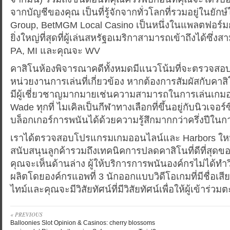
จากบัญชีของคุณ เป็นที่รู้จักจากทั่วโลกที่รวมอยู่ในย
Group, BetMGM Local Casino เป็นหนึ่งในแพลตฟอร์มกา
ยิ่งใหญ่ที่สุดที่ผู้เล่นสหรัฐอเมริกาสามารถเข้าถึงได้ซึ่ง
PA, MI และคุณจะ WV
คาสิโนห้องพิจารณาคดีทั้งหมดมีแนวโน้มที่จะตรวจสอบก
หน่วยงานการเล่นที่เกี่ยวข้อง หากต้องการสัมผัสกับคาส
มีผู้เชี่ยวชาญมากมายเช่นความสามารถในการเล่นเกมอ
Wade ทุกที่ ไมเคิลเป็นกีฬาทางเลือกที่ขึ้นอยู่กับนิวเจอ
บล็อกเกอร์การพนันได้ด้วยความรู้สึกมากกว่าครึ่งปีในก
เราได้ตรวจสอบโปรแกรมเกมออนไลน์และ Harbors ใหม่
สนับสนุนลูกค้ารวมถึงเทคนิคการปลดคาสิโนที่ดีที่สุดขอ
คุณจะเห็นด้านล่าง ผู้ให้บริการการพนันองค์กรไม่ได้ทำว
ผลิตโดยองค์กรแอพที่ 3 นักออกแบบวิดีโอเกมที่มีชื่อเส
ไทม์และคุณจะมีวิสัยทัศน์ที่มีวิสัยทัศน์เพื่อให้ผู้เข้าร่ว
« PREVIOUS
Balloonies Slot Opinion & Casinos: cherry blossoms