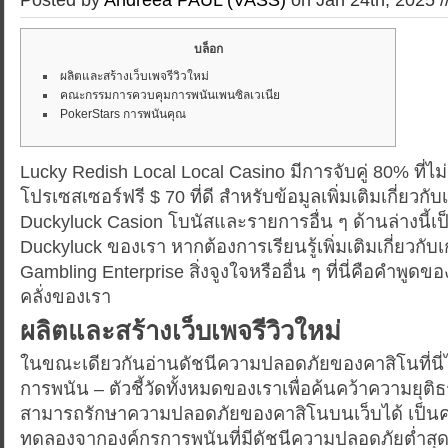
บล็อก
ผลิตและสร้างเว็บเพจรีวิวใหม่
คณะกรรมการควบคุมการพนันเพนซิลเวเนีย
PokerStars การพนันคุณ
Lucky Redish Local Local Casino มีการจับคู่ 80% ที่ไม่
โปรเซสเซอร์ฟรี $ 70 ที่ดี สำหรับข้อมูลเพิ่มเติมเกี่ยว
Duckyluck Casion โบนัสและรายการอื่น ๆ ด้านล่างนี้เ
Duckyluck ของเรา หากต้องการเรียนรู้เพิ่มเติมเกี่ยวก
Gambling Enterprise สิ่งจูงใจหรืออื่น ๆ ที่นี่คือคำพูดข
คลั่งของเรา
ผลิตและสร้างเว็บเพจรีวิวใหม่
ในขณะเดียวกันอ่านดัชนีความปลอดภัยของคาสิโนที่นี่ไป
การพนัน – ตัวชี้วัดทั้งหมดของเราเพื่อค้นคว้าความยุต
สามารถรักษาความปลอดภัยของคาสิโนบนเว็บได้ เป็นคว
ทดลองจากองค์กรการพนันที่มีดัชนีความปลอดภัยต่ำสุด