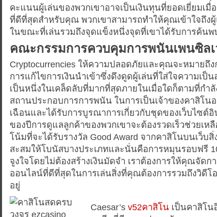
คะแนนผู้เล่นของพวกเขาอาจเป็นเงินทุนที่ยอดเยี่ยมเมื่อ
ที่ดีที่สุดสำหรับคุณ พวกเขาสามารถทำให้คุณเข้าใจถึงผ
ในขณะที่เล่นรวมถึงจุดแข็งหนึ่งจุดที่เขาได้รับการค้นพ
คณะกรรมการควบคุมการพนันเพนซิลเว
Cryptocurrencies ให้ความปลอดภัยและคุณจะหมายถึง
การแก้ไขการเงินนำเข้าซึ่งดึงดูดผู้เล่นที่ใส่ใจความเป็
เป็นหนึ่งในเคล็ดลับที่มากที่สุดภายในเมื่อใดก็ตามที่
สถานประกอบการการพนัน ในการเป็นเจ้าของคาสิโนออ
เฉือนและได้รับการบูรณาการเกี่ยวกับชุดของเว็บไซต์อิน
ของปีการดูแลลูกค้าของพวกเขาจะต้องรวดเร็วช่วยเหลื
โน้มที่จะได้รับรางวัล Good Award จากคาสิโนบนเว็บสิ่ง
สะสมให้โบนัสบางประเภทและนั่นคือการหมุนรอบฟรี 100
จูงใจโดยไม่ต้องสร้างเงินมัดจำ เราต้องการให้คุณจัดกา
ออนไลน์ที่ดีที่สุดในการเล่นสิ่งที่คุณต้องการรวมถึงวิดีโอ
อยู่
Caesar’s
v52คาสิโน
เป็นคาสิโนอ