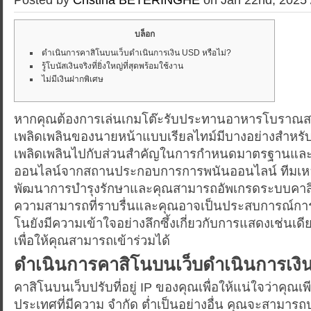
บล็อก
ดำเนินการคาสิโนบนเว็บดำเนินการเงิน USD หรือไม่?
รู้โบนัสเงินจริงที่ยิ่งใหญ่ที่สุดพร้อมใช้งาน
ไม่มีเงินฝากพิเศษ
หากคุณต้องการเล่นเกมโต๊ะรับประทานอาหารโบราณส
เพลิดเพลินของนายหน้าแบบเรียลไทม์มีบางอย่างสำหรับ
เพลิดเพลินไปกับส่วนสำคัญในการกำหนดมาตรฐานและ
ออนไลน์จากสถานประกอบการการพนันออนไลน์ ทีมเหล่
พัฒนาการบำรุงรักษาและคุณสามารถอัพเกรดระบบคาสิโ
ความสามารถที่ราบรื่นและคุณอาจเป็นประสบการณ์การเล
โนยังมีความเข้าใจอย่างลึกซึ้งเกี่ยวกับการแสดงเช่นเดี
เพื่อให้คุณสามารถเข้าร่วมได้
ดำเนินการคาสิโนบนเว็บดำเนินการเงิ
คาสิโนบนเว็บปรับที่อยู่ IP ของคุณเพื่อให้แน่ใจว่าคุณเพ
ประเทศที่มีความ จำกัด ต่ำเป็นอย่างอื่น คุณจะสาม