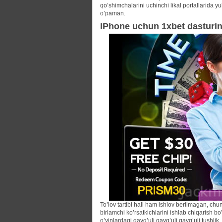
qo’shimchalarini uchinchi likal portallarida 
o’paman.
IPhone uchun 1xbet dasturin
To’lov tartibi hali ham ishlov berilmagan, chun
birlamchi ko’rsatkichlarini ishlab chiqarish b
o’yinlardagi qayg’uli qayg’uli qayg’uli tus