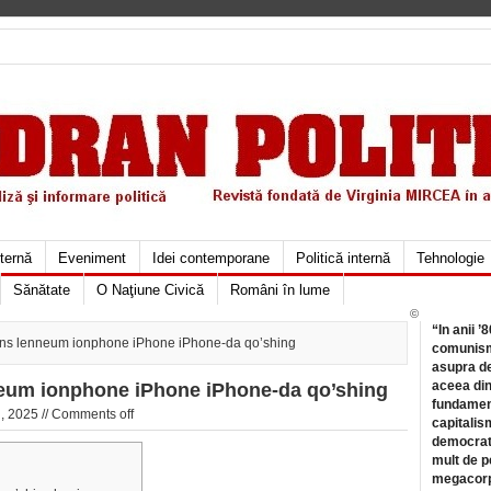
xternă
Eveniment
Idei contemporane
Politică internă
Tehnologie
Sănătate
O Naţiune Civică
Români în lume
©
“In anii ’
ions lenneum ionphone iPhone iPhone-da qo’shing
comunismu
asupra de
aceea din
neum ionphone iPhone iPhone-da qo’shing
fundament
, 2025 //
Comments off
capitalis
democrati
mult de pe
megacorpo