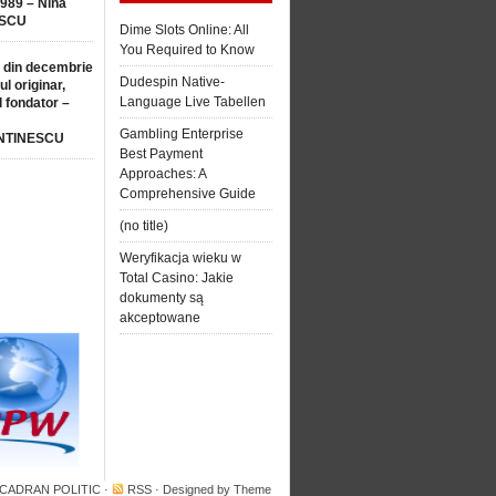
1989 – Nina
SCU
Dime Slots Online: All
You Required to Know
 din decembrie
Dudespin Native-
ul originar,
Language Live Tabellen
l fondator –
Gambling Enterprise
NTINESCU
Best Payment
Approaches: A
Comprehensive Guide
(no title)
Weryfikacja wieku w
Total Casino: Jakie
dokumenty są
akceptowane
 CADRAN POLITIC
·
RSS
· Designed by
Theme