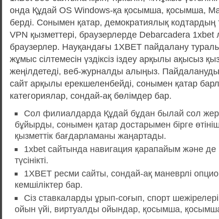
онда Құдай OS Windows-қа қосымша, қосымша, M
берді. Сонымен қатар, демократиялық кодтардың ті
VPN қызметтері, браузерлерде Debarcadera 1xbet 
браузерлер. Науқандағы 1XBET пайдалану туралы
жұмыс сілтемесін үздіксіз іздеу арқылы ақысыз қ
жеңілдетеді, веб-журналды алыңыз. Пайдалануды
сайт арқылы ерекшеленбейді, сонымен қатар барл
категориялар, сондай-ақ бөлімдер бар.
Сол филиалдарда Құдай бұдан былай сол жер
бұйырды, сонымен қатар достарымен бірге өтініш
қызметтік бағдарламаны жаңартады.
1xbet сайтында навигация қарапайым және де 
түсінікті.
1XBET ресми сайты, сондай-ақ маневрлі опцио
кемшіліктер бар.
Сіз ставкаларды ұрып-соғып, спорт шежірелері
ойын үйі, виртуалды ойындар, қосымша, қосымш