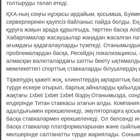
толтыруды талап етеді.
ҚХА-ның соңғы нұсқасы әрдайым, қосымша, Букмек
серверлерінен қауіпсіз байланыс пайда болды. Е
құруға жақын арада құрылғыда, төрттен басқа Andr
Хабарламалар жасаушылар жаңадан жасалған па
ағымдағы қадағалауларды түзетеді. Отанымызды
проблемалардан басқа, Ресейдің локализациясы, 
алмасқан валюталардағы шотты бекіту ықтималд
мемлекеттегі спорттық ставкаларды білушілердің
Тіркелудің қажеті жоқ, клиенттердің ақпараттық б
түрде ескере отырып, барлық айналарды қабылдау
жақтағы 1xbet 1xbet 1xbet біздің Отанымызда, сон
елдерінде Титан ставкасы атағын алды. Компания
адалдығымен ерекшеленеді, эмуляторларға қосы
басқа ставкалармен ерекшеленеді. Ол белсенді 
басқа ставкалар платформаларынан және сыйлық
мөлшерінде салтанатты түрде жариялады. Сонымен