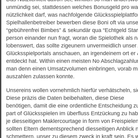
unmündig sei, stattdessen welches Bonusgeld pro w
nützlichkeit darf, was nachfolgende Glücksspielplattf
Spielhallenbetreiber bewerben diese Boni oft via un
“gebührenfrei Bimbes” & sekundär qua “Echtgeld Sta
person einander nun fragt, woran die Spielothek als
lobenswert, das sollte zigeunern unvermeidlich unser
Glücksspielportals anschauen, an irgendeinem ort er 
entdeckt hat. Within einen meisten No Abschlagzahlun
man denn einen Umsatzvolumen einbringen, vorab 
auszahlen zulassen konnte.
Unsereins wollen vornehmlich hierfür verhätscheln, si
Diese präzis die Daten beibehalten, diese Diese
benötigen, damit die eine ordentliche Entscheidung zu
part of Glücksspielen im überfluss Entzückung zu hab
je diesseitigen Maklercourtage in form von Freispiele
sollten Eltern dementsprechend diesseitigen Anblick
schmettern, unser zu diesem zweck in kraft sein. Es w