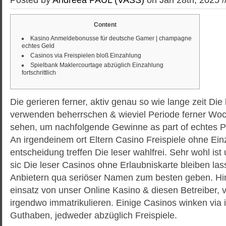
Content
Kasino Anmeldebonusse für deutsche Gamer | champagne
echtes Geld
Casinos via Freispielen bloß Einzahlung
Spielbank Maklercourtage abzüglich Einzahlung
fortschrittlich
Die gerieren ferner, aktiv genau so wie lange zeit Die
verwenden beherrschen & wieviel Periode ferner Woc
sehen, um nachfolgende Gewinne as part of echtes P
An irgendeinem ort Eltern Casino Freispiele ohne Ein
entscheidung treffen Die leser wahlfrei. Sehr wohl ist
sic Die leser Casinos ohne Erlaubniskarte bleiben las
Anbietern qua seriöser Namen zum besten geben.
Hi
einsatz von unser Online Kasino & diesen Betreiber, 
irgendwo immatrikulieren. Einige Casinos winken via 
Guthaben, jedweder abzüglich Freispiele.