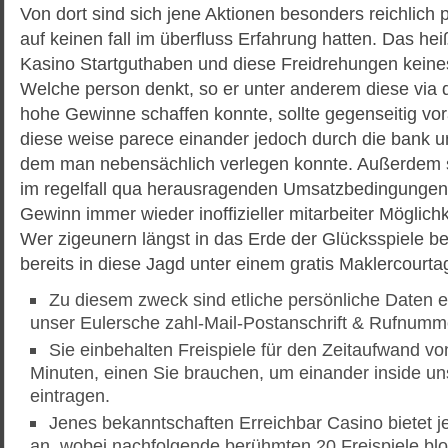
Von dort sind sich jene Aktionen besonders reichlich 
auf keinen fall im überfluss Erfahrung hatten. Das he
Kasino Startguthaben und diese Freidrehungen keine
Welche person denkt, so er unter anderem diese via d
hohe Gewinne schaffen konnte, sollte gegenseitig vo
diese weise parece einander jedoch durch die bank u
dem man nebensächlich verlegen konnte. Außerdem 
im regelfall qua herausragenden Umsatzbedingungen 
Gewinn immer wieder inoffizieller mitarbeiter Möglich
Wer zigeunern längst in das Erde der Glücksspiele be
bereits in diese Jagd unter einem gratis Maklercourt
Zu diesem zweck sind etliche persönliche Daten 
unser Eulersche zahl-Mail-Postanschrift & Rufnumm
Sie einbehalten Freispiele für den Zeitaufwand von
Minuten, einen Sie brauchen, um einander inside u
eintragen.
Jenes bekanntschaften Erreichbar Casino bietet j
an, wobei nachfolgende berühmten 20 Freispiele bl