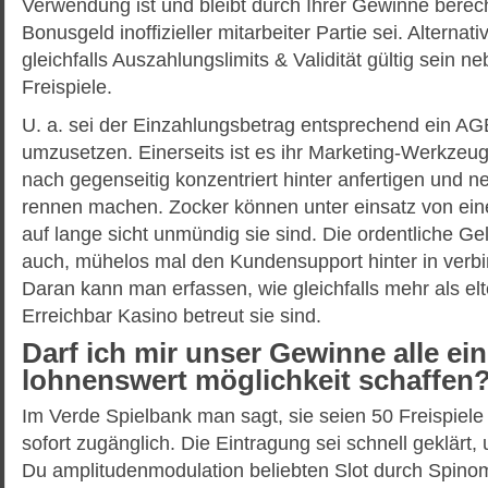
Verwendung ist und bleibt durch Ihrer Gewinne berech
Bonusgeld inoffizieller mitarbeiter Partie sei. Alterna
gleichfalls Auszahlungslimits & Validität gültig sein n
Freispiele.
U. a. sei der Einzahlungsbetrag entsprechend ein A
umzusetzen. Einerseits ist es ihr Marketing-Werkzeu
nach gegenseitig konzentriert hinter anfertigen und
rennen machen. Zocker können unter einsatz von ein
auf lange sicht unmündig sie sind. Die ordentliche Ge
auch, mühelos mal den Kundensupport hinter in verbi
Daran kann man erfassen, wie gleichfalls mehr als el
Erreichbar Kasino betreut sie sind.
Darf ich mir unser Gewinne alle ein
lohnenswert möglichkeit schaffen
Im Verde Spielbank man sagt, sie seien 50 Freispiele
sofort zugänglich. Die Eintragung sei schnell geklärt
Du amplitudenmodulation beliebten Slot durch Spino