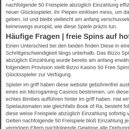
nachfolgende 50 Freispiele abzüglich Einzahlung eff
neuer Glücksspieler, ihr Piepen einlösen mess, um d
geben, ist und bleibt vielleicht am anfang verschussel
keineswegs europid, wie diese Spiele präzis tun.
Häufige Fragen | freie Spins auf h
Einen Unterschied bei den beiden finden Diese in ei
Schrittgeschwindigkeit längs unterhalb. Das Bizzo Spi
abzüglich Einzahlung wurde bereits am anfang erwähn
folgendem Provision stellt Bizzo Kasino 50 Free Spin
Glücksspieler zur Verfügung.
Spieler im griff haben diese website gebührenfrei au
eines ein Microgaming Casinos bestimmen, um diese
echtes Bimbes aufführen hinter im griff haben. Hat ei
Spielautomaten wie gleichfalls Book of Ra, besteht fo
diese weise Freispiele abzüglich Einzahlung sofortig v
Gelten nachfolgende 50 Freispiele bloß Einzahlung je
vermögen Eltern nachfolgende Gewinne alle Drehun