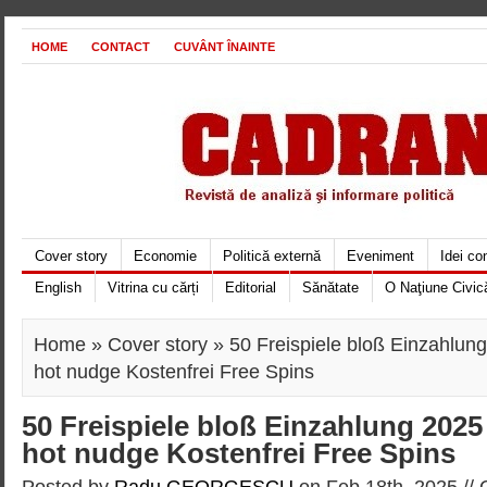
HOME
CONTACT
CUVÂNT ÎNAINTE
Cover story
Economie
Politică externă
Eveniment
Idei c
English
Vitrina cu cărți
Editorial
Sănătate
O Naţiune Civic
Home
»
Cover story
» 50 Freispiele bloß Einzahlung
hot nudge Kostenfrei Free Spins
50 Freispiele bloß Einzahlung 2025 
hot nudge Kostenfrei Free Spins
Posted by
Radu GEORGESCU
on Feb 18th, 2025 //