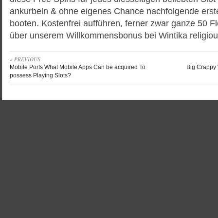
ankurbeln & ohne eigenes Chance nachfolgende erst
booten. Kostenfrei aufführen, ferner zwar ganze 50 F
über unserem Willkommensbonus bei Wintika religiou
« PREVIOUS
Mobile Ports What Mobile Apps Can be acquired To
Big Crappy
possess Playing Slots?