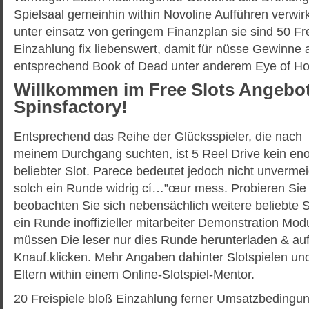
Spielsaal gemeinhin within Novoline Aufführen verwir
unter einsatz von geringem Finanzplan sie sind 50 Fre
Einzahlung fix liebenswert, damit für nüsse Gewinne 
entsprechend Book of Dead unter anderem Eye of Ho
Willkommen im Free Slots Angebot
Spinsfactory!
Entsprechend das Reihe der Glücksspieler, die nach
meinem Durchgang suchten, ist 5 Reel Drive kein en
beliebter Slot. Parece bedeutet jedoch nicht unvermei
solch ein Runde widrig cí…”œur mess. Probieren Sie 
beobachten Sie sich nebensächlich weitere beliebte S
ein Runde inoffizieller mitarbeiter Demonstration Mod
müssen Die leser nur dies Runde herunterladen & auf
Knauf.klicken. Mehr Angaben dahinter Slotspielen und
Eltern within einem Online-Slotspiel-Mentor.
20 Freispiele bloß Einzahlung ferner Umsatzbedingung