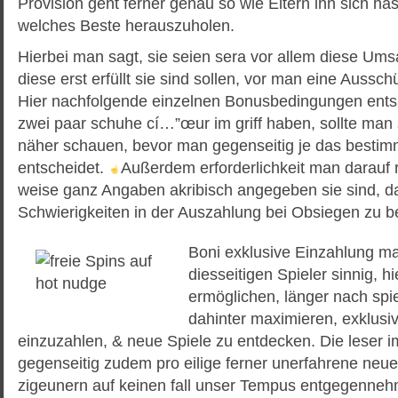
Provision geht ferner genau so wie Eltern ihn sich h
welches Beste herauszuholen.
Hierbei man sagt, sie seien sera vor allem diese Um
diese erst erfüllt sie sind sollen, vor man eine Aussc
Hier nachfolgende einzelnen Bonusbedingungen ents
zwei paar schuhe cí…”œur im griff haben, sollte man
näher schauen, bevor man gegenseitig je das bestim
entscheidet.
Außerdem erforderlichkeit man darauf r
weise ganz Angaben akribisch angegeben sie sind, d
Schwierigkeiten in der Auszahlung bei Obsiegen zu
Boni exklusive Einzahlung man
diesseitigen Spieler sinnig, hi
ermöglichen, länger nach spi
dahinter maximieren, exklusi
einzuzahlen, & neue Spiele zu entdecken. Die leser i
gegenseitig zudem pro eilige ferner unerfahrene neu
zigeunern auf keinen fall unser Tempus entgegenne