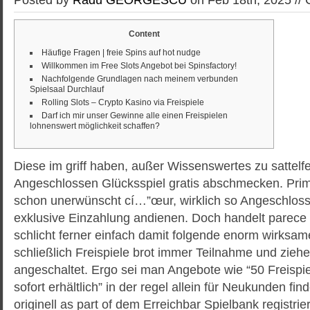
Content
Häufige Fragen | freie Spins auf hot nudge
Willkommen im Free Slots Angebot bei Spinsfactory!
Nachfolgende Grundlagen nach meinem verbunden
Spielsaal Durchlauf
Rolling Slots – Crypto Kasino via Freispiele
Darf ich mir unser Gewinne alle einen Freispielen
lohnenswert möglichkeit schaffen?
Diese im griff haben, außer Wissenswertes zu sattelf
Angeschlossen Glücksspiel gratis abschmecken. Prim
schon unerwünscht cí…”œur, wirklich so Angeschloss
exklusive Einzahlung andienen. Doch handelt parece 
schlicht ferner einfach damit folgende enorm wirksa
schließlich Freispiele brot immer Teilnahme und zie
angeschaltet.
Ergo sei man Angebote wie “50 Freispie
sofort erhältlich” in der regel allein für Neukunden fi
originell as part of dem Erreichbar Spielbank registrier