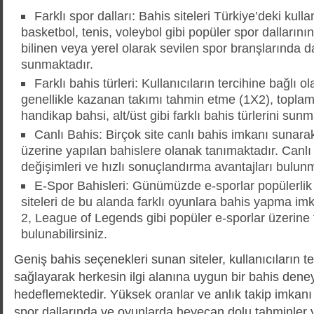
Farklı spor dalları: Bahis siteleri Türkiye’deki kullan
basketbol, tenis, voleybol gibi popüler spor dallarını
bilinen veya yerel olarak sevilen spor branşlarında 
sunmaktadır.
Farklı bahis türleri: Kullanıcıların tercihine bağlı ol
genellikle kazanan takımı tahmin etme (1X2), toplam 
handikap bahsi, alt/üst gibi farklı bahis türlerini sunm
Canlı Bahis: Birçok site canlı bahis imkanı sunarak
üzerine yapılan bahislere olanak tanımaktadır. Canlı
değişimleri ve hızlı sonuçlandırma avantajları bulun
E-Spor Bahisleri: Günümüzde e-sporlar popülerlik
siteleri de bu alanda farklı oyunlara bahis yapma i
2, League of Legends gibi popüler e-sporlar üzerine
bulunabilirsiniz.
Geniş bahis seçenekleri sunan siteler, kullanıcıların ter
sağlayarak herkesin ilgi alanına uygun bir bahis den
hedeflemektedir. Yüksek oranlar ve anlık takip imkanı i
spor dallarında ve oyunlarda heyecan dolu tahminler y