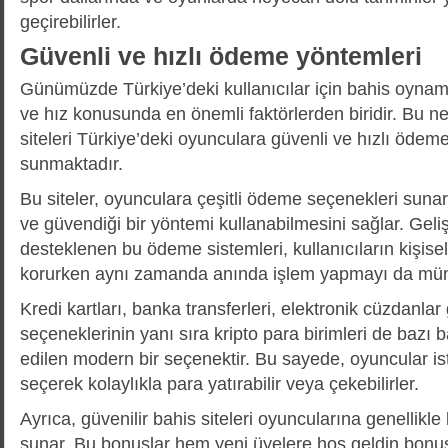
geçirebilirler.
Güvenli ve hızlı ödeme yöntemleri
Günümüzde Türkiye’deki kullanıcılar için bahis oynama
ve hız konusunda en önemli faktörlerden biridir. Bu ne
siteleri Türkiye’deki oyunculara güvenli ve hızlı ödem
sunmaktadır.
Bu siteler, oyunculara çeşitli ödeme seçenekleri sunara
ve güvendiği bir yöntemi kullanabilmesini sağlar. Geliş
desteklenen bu ödeme sistemleri, kullanıcıların kişisel 
korurken aynı zamanda anında işlem yapmayı da müm
Kredi kartları, banka transferleri, elektronik cüzdanlar
seçeneklerinin yanı sıra kripto para birimleri de bazı b
edilen modern bir seçenektir. Bu sayede, oyuncular is
seçerek kolaylıkla para yatırabilir veya çekebilirler.
Ayrıca, güvenilir bahis siteleri oyuncularına genellik
sunar. Bu bonuslar hem yeni üyelere hoş geldin bonusl