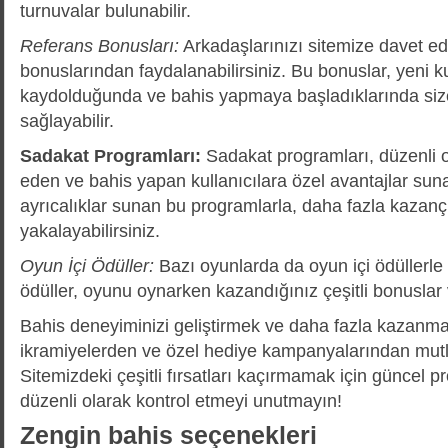
turnuvalar bulunabilir.
Referans Bonusları:
Arkadaşlarınızı sitemize davet ed
bonuslarından faydalanabilirsiniz. Bu bonuslar, yeni ku
kaydolduğunda ve bahis yapmaya başladıklarında siz
sağlayabilir.
Sadakat Programları:
Sadakat programları, düzenli ol
eden ve bahis yapan kullanıcılara özel avantajlar suna
ayrıcalıklar sunan bu programlarla, daha fazla kazan
yakalayabilirsiniz.
Oyun İçi Ödüller:
Bazı oyunlarda da oyun içi ödüllerle k
ödüller, oyunu oynarken kazandığınız çeşitli bonuslar
Bahis deneyiminizi geliştirmek ve daha fazla kazanma
ikramiyelerden ve özel hediye kampanyalarından mutl
Sitemizdeki çeşitli fırsatları kaçırmamak için güncel 
düzenli olarak kontrol etmeyi unutmayın!
Zengin bahis seçenekleri