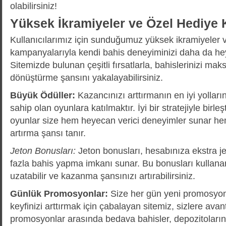
olabilirsiniz!
Yüksek İkramiyeler ve Özel Hediye
Kullanıcılarımız için sunduğumuz yüksek ikramiyeler 
kampanyalarıyla kendi bahis deneyiminizi daha da heye
Sitemizde bulunan çeşitli fırsatlarla, bahislerinizi m
dönüştürme şansını yakalayabilirsiniz.
Büyük Ödüller:
Kazancınızı arttırmanın en iyi yolları
sahip olan oyunlara katılmaktır. İyi bir stratejiyle birleşt
oyunlar size hem heyecan verici deneyimler sunar he
artırma şansı tanır.
Jeton Bonusları:
Jeton bonusları, hesabınıza ekstra j
fazla bahis yapma imkanı sunar. Bu bonusları kullana
uzatabilir ve kazanma şansınızı artırabilirsiniz.
Günlük Promosyonlar:
Size her gün yeni promosyon
keyfinizi arttırmak için çabalayan sitemiz, sizlere avant
promosyonlar arasında bedava bahisler, depozitolarını