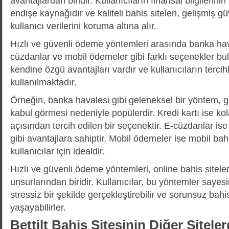
avantajlardan biridir. Kullanıcıların finansal bilgilerin
endişe kaynağıdır ve kaliteli bahis siteleri, gelişmiş g
kullanıcı verilerini koruma altına alır.
Hızlı ve güvenli ödeme yöntemleri arasında banka haval
cüzdanlar ve mobil ödemeler gibi farklı seçenekler bul
kendine özgü avantajları vardır ve kullanıcıların tercih
kullanılmaktadır.
Örneğin, banka havalesi gibi geleneksel bir yöntem, gü
kabul görmesi nedeniyle popülerdir. Kredi kartı ise ko
açısından tercih edilen bir seçenektir. E-cüzdanlar ise
gibi avantajlara sahiptir. Mobil ödemeler ise mobil ba
kullanıcılar için idealdir.
Hızlı ve güvenli ödeme yöntemleri, online bahis sitele
unsurlarından biridir. Kullanıcılar, bu yöntemler sayesi
stressiz bir şekilde gerçekleştirebilir ve sorunsuz bah
yaşayabilirler.
Bettilt Bahis Sitesinin Diğer Sitele