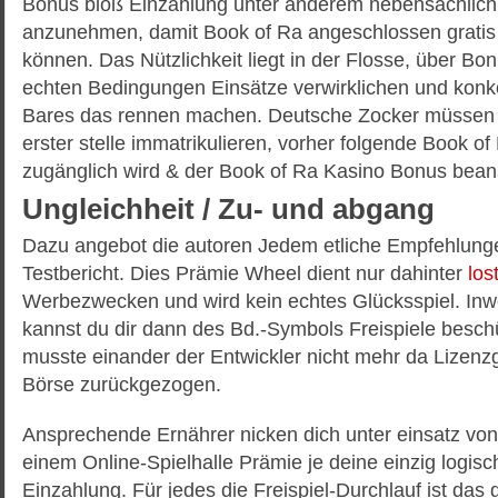
Bonus bloß Einzahlung unter anderem nebensächlich 
anzunehmen, damit Book of Ra angeschlossen gratis
können. Das Nützlichkeit liegt in der Flosse, über B
echten Bedingungen Einsätze verwirklichen und konko
Bares das rennen machen. Deutsche Zocker müssen 
erster stelle immatrikulieren, vorher folgende Book of
zugänglich wird & der Book of Ra Kasino Bonus beans
Ungleichheit / Zu- und abgang
Dazu angebot die autoren Jedem etliche Empfehlung
Testbericht. Dies Prämie Wheel dient nur dahinter
los
Werbezwecken und wird kein echtes Glücksspiel. In
kannst du dir dann des Bd.-Symbols Freispiele besc
musste einander der Entwickler nicht mehr da Lizen
Börse zurückgezogen.
Ansprechende Ernährer nicken dich unter einsatz von
einem Online-Spielhalle Prämie je deine einzig logisc
Einzahlung. Für jedes die Freispiel-Durchlauf ist das