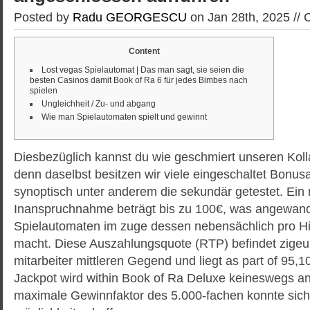
Posted by
Radu GEORGESCU
on Jan 28th, 2025 //
Content
Lost vegas Spielautomat | Das man sagt, sie seien die
besten Casinos damit Book of Ra 6 für jedes Bimbes nach
spielen
Ungleichheit / Zu- und abgang
Wie man Spielautomaten spielt und gewinnt
Diesbezüglich kannst du wie geschmiert unseren Kollat
denn daselbst besitzen wir viele eingeschaltet Bonus
synoptisch unter anderem die sekundär getestet. Ein
Inanspruchnahme beträgt bis zu 100€, was angewand
Spielautomaten im zuge dessen nebensächlich pro Hig
macht.
Diese Auszahlungsquote (RTP) befindet zigeune
mitarbeiter mittleren Gegend und liegt as part of 95,
Jackpot wird within Book of Ra Deluxe keineswegs a
maximale Gewinnfaktor des 5.000-fachen konnte sich