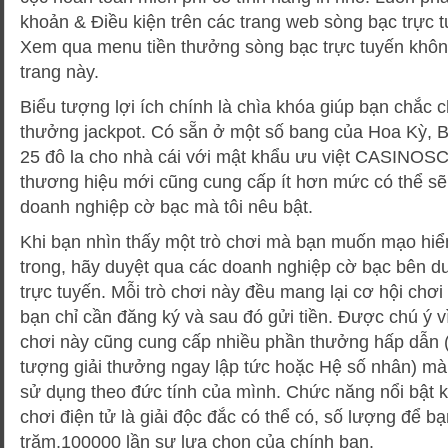
khoản & Điều kiện trên các trang web sòng bạc trực t
Xem qua menu tiền thưởng sòng bạc trực tuyến khôn
trang này.
Biểu tượng lợi ích chính là chìa khóa giúp bạn chắc 
thưởng jackpot. Có sẵn ở một số bang của Hoa Kỳ,
25 đô la cho nhà cái với mật khẩu ưu việt CASINOS
thương hiệu mới cũng cung cấp ít hơn mức có thể sẽ
doanh nghiệp cờ bạc mà tôi nêu bật.
Khi bạn nhìn thấy một trò chơi mà bạn muốn mạo hiể
trong, hãy duyệt qua các doanh nghiệp cờ bạc bên dư
trực tuyến. Mỗi trò chơi này đều mang lại cơ hội chơi 
bạn chỉ cần đăng ký và sau đó gửi tiền. Được chú ý vì
chơi này cũng cung cấp nhiều phần thưởng hấp dẫn 
tượng giải thưởng ngay lập tức hoặc Hệ số nhân) mà
sử dụng theo đức tính của mình. Chức năng nổi bật k
chơi điện tử là giải độc đắc có thể có, số lượng để b
trăm,100000 lần sự lựa chọn của chính bạn.