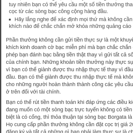
tuy nhiên bạn có thể yêu cầu một số tiền thưởng th
cọc từ các sòng bạc công cộng hàng đầu.
Hãy lắng nghe để xác định mọi thứ mà không cần
khích nào để chắc chắn mở khóa những quảng cáo 
Phần thưởng không cần gửi tiền thực sự là một khuy
khích kinh doanh cờ bạc miễn phí mà bạn chắc chắn
phép bạn đánh bạc bằng tiền thật thay vì gửi tất cả số
của chính bạn. Những khoản tiền thưởng này thực 
vì bạn có thể giành được thu nhập thực tế thay vì đầ
đầu. Bạn có thể giành được thu nhập thực tế mà khô
cho những người hoàn thành thành công các yêu cầu
ở trên đối với tài chính.
Bạn có thể rút tiền thanh toán khi đáp ứng các điều 
đang muốn có một sòng bạc trực tuyến không có tiền
biệt là có cổng, thì thỏa thuận tại sòng bạc Borgata l
Họ cung cấp phần thưởng không cần đặt cọc trị giá 20
đăng ký và tất cả những gì bạn phải làm thực sự là c