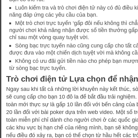
Luôn kiểm tra và trò chơi điện tử này có đủ điều k
năng đáp ứng các yêu cầu của bạn.
Một trò chơi trực tuyến ‘gấp đôi nếu không thì ch
người chơi khả năng nhận được số tiền thưởng gấ
chỉ sau một vòng quay tuyệt vời.
Sòng bạc trực tuyến nào cũng cung cấp cho tất 
được đưa vào một chiến dịch tuyệt vời mà không cầ
Không có ưu đãi gửi tiền nào cho phép bạn mượn
từ sòng bạc trực tuyến.
Trò chơi điện tử Lựa chọn để nhận
Ngay sau khi tất cả những lời khuyên này kết thúc, 
sẽ cung cấp cho bạn 10 đô la để bắt đầu trải nghiệm
toàn mới thực sự là gấp 10 lần đối với bến cảng của
20 lần đối với bài poker dựa trên web video. Một số 
toàn miễn phí chỉ dành cho người chơi ở các quốc gia
các khu vực bị hạn chế của riêng mình, bạn sẽ không 
nếu điều đó xảy ra, bạn có thể chọn từ hầu hết các t