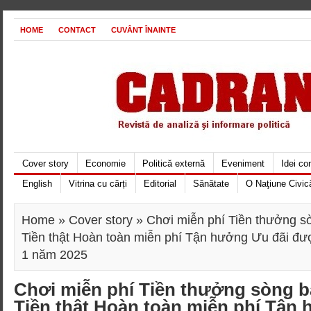
HOME
CONTACT
CUVÂNT ÎNAINTE
Cover story
Economie
Politică externă
Eveniment
Idei c
English
Vitrina cu cărți
Editorial
Sănătate
O Naţiune Civic
Home
»
Cover story
» Chơi miễn phí Tiền thưởng sò
Tiền thật Hoàn toàn miễn phí Tận hưởng Ưu đãi đư
1 năm 2025
Chơi miễn phí Tiền thưởng sòng b
Tiền thật Hoàn toàn miễn phí Tận