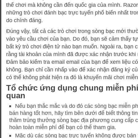
thể chơi mà không cần đến quốc gia của mình. Razor 
những trò chơi đánh bạc trực tuyến phổ biến nhất tro
do chính đáng.
Đúng vậy, tất cả các trò chơi trong sòng bạc mới th
vào yêu cầu chơi của bạn. Do đó, bạn sẽ cảm thấy tự d
bất kỳ trò chơi điện tử nào bạn muốn. Ngoài ra, bạn
rằng tài khoản của mình đã được xác nhận trước khi 
Đảm bảo kiểm tra email email của bạn để xem liệu có 
không. Bạn chỉ cần nhấp vào để xác nhận đăng ký củ
có thể không phát hiện ra đó là khuyến mãi chơi miễ
Tổ chức ứng dụng chung miễn phí
quan
Nếu bạn thắc mắc và do đó các sòng bạc miễn ph
bán hàng tốt hơn, hãy tìm bên dưới để biết thông tin 
thăm trúng thưởng sòng bạc địa phương cung cấp c
hoàn toàn miễn phí để bạn có thể tham gia.
Mặc dù các sòng bạc trực tuyến không được bán 