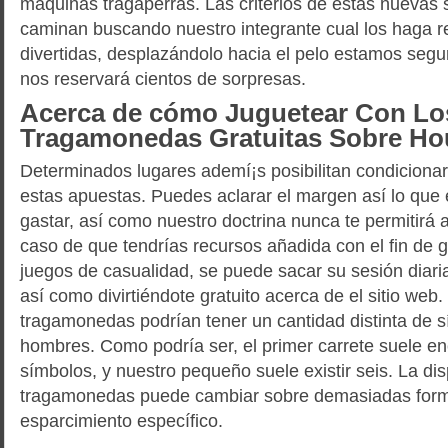
máquinas tragaperras. Las criterios de estas nuevas s
caminan buscando nuestro integrante cual los haga r
divertidas, desplazándolo hacia el pelo estamos segu
nos reservará cientos de sorpresas.
Acerca de cómo Juguetear Con Lo
Tragamonedas Gratuitas Sobre Ho
Determinados lugares ademí¡s posibilitan condiciona
estas apuestas. Puedes aclarar el margen así­ lo que 
gastar, así­ como nuestro doctrina nunca te permitirá a
caso de que tendrí­as recursos añadida con el fin de 
juegos de casualidad, se puede sacar su sesión diari
así­ como divirtiéndote gratuito acerca de el sitio web.
tragamonedas podrían tener un cantidad distinta de s
hombres. Como podrí­a ser, el primer carrete suele en
símbolos, y nuestro pequeño suele existir seis. La dis
tragamonedas puede cambiar sobre demasiadas form
esparcimiento específico.