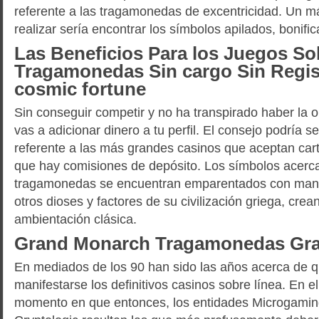
referente a las tragamonedas de excentricidad. Un m
realizar serí­a encontrar los símbolos apilados, bonifi
Las Beneficios Para los Juegos So
Tragamonedas Sin cargo Sin Regis
cosmic fortune
Sin conseguir competir y no ha transpirado haber la 
vas a adicionar dinero a tu perfil. El consejo podrí­a 
referente a las más grandes casinos que aceptan cartu
que hay comisiones de depósito. Los símbolos acer
tragamonedas se encuentran emparentados con mang
otros dioses y factores de su civilización griega, cre
ambientación clásica.
Grand Monarch Tragamonedas Gra
En mediados de los 90 han sido las años acerca de
manifestarse los definitivos casinos sobre línea. En e
momento en que entonces, los entidades Microgaming