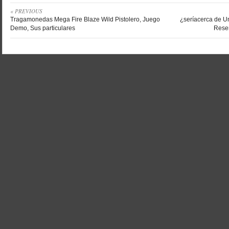
« PREVIOUS
Tragamonedas Mega Fire Blaze Wild Pistolero, Juego
¿serí­acerca de 
Demo, Sus particulares
Rese