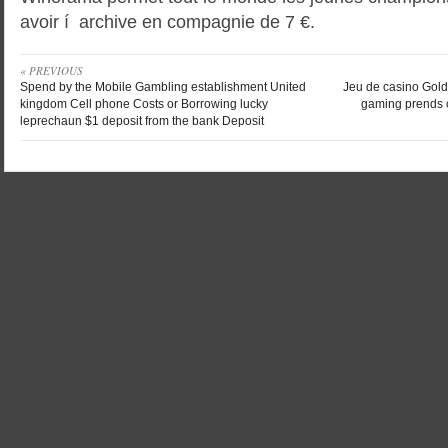
avoir í archive en compagnie de 7 €.
« PREVIOUS
Spend by the Mobile Gambling establishment United
Jeu de casino Gol
kingdom Cell phone Costs or Borrowing lucky
gaming prends c
leprechaun $1 deposit from the bank Deposit