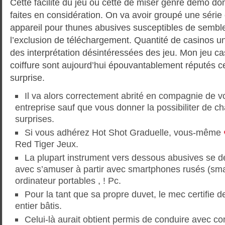
Cette facilité du jeu ou cette de miser genre démo d
faites en considération. On va avoir groupé une séri
appareil pour thunes abusives susceptibles de sembl
l’exclusion de téléchargement. Quantité de casinos u
des interprétation désintéressées des jeu. Mon jeu cas
coiffure sont aujourd’hui épouvantablement réputés cel
surprise.
Il va alors correctement abrité en compagnie de v
entreprise sauf que vous donner la possibiliter de 
surprises.
Si vous adhérez Hot Shot Graduelle, vous-même
Red Tiger Jeux.
La plupart instrument vers dessous abusives se d
avec s’amuser à partir avec smartphones rusés (sm
ordinateur portables , ! Pc.
Pour la tant que sa propre duvet, le mec certifie de
entier bâtis.
Celui-là aurait obtient permis de conduire avec 