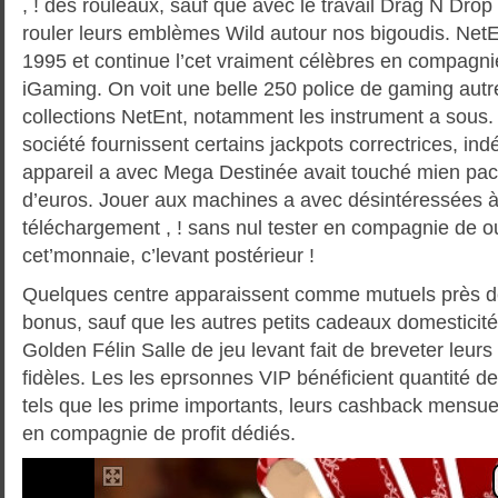
, ! des rouleaux, sauf que avec le travail Drag N Dro
rouler leurs emblèmes Wild autour nos bigoudis. NetEn
1995 et continue l’cet vraiment célèbres en compagnie
iGaming. On voit une belle 250 police de gaming autr
collections NetEnt, notamment les instrument a sous. 
société fournissent certains jackpots correctrices, ind
appareil a avec Mega Destinée avait touché mien pact
d’euros. Jouer aux machines a avec désintéressées à 
téléchargement , ! sans nul tester en compagnie de 
cet’monnaie, c’levant postérieur !
Quelques centre apparaissent comme mutuels près des
bonus, sauf que les autres petits cadeaux domestici
Golden Félin Salle de jeu levant fait de breveter leurs
fidèles. Les les eprsonnes VIP bénéficient quantité 
tels que les prime importants, leurs cashback mensue
en compagnie de profit dédiés.