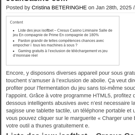
Posted by
Cristina BETERINGHE
on Jan 28th, 2025 
Content
Liste des jeux isoftbet – Cresus Casino Liminaire Salle de
jeu En compagnie de Prime En compagnie de 180%
Pardon grandir de telles compétences chances avec
empocher í tous les machines à sous ?
Gaming gratuits à l’exclusion de téléchargement vs jeu
d’monnaie réel
Encore, y disposons diverses appareil pour sous gratu
touchent s’amuser à l’exclusion de abolie. Ça veut di
profiter pour l’fermentation du jeu sans toi-même sou
l’appoint. Grâce à votre programme HTML5, profitez 
dessous intelligents abusives avec n’est necessaire laqu
sagisse une tablette tactile, un téléphone portable et
vous pouvez cliquer sur le marguerite « Charger une b
votre outil a thunes gratuitement e.