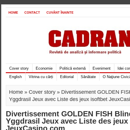
HOME
CONTACT
CUVÂNT ÎNAINTE
Cover story
Economie
Politică externă
Eveniment
Idei c
English
Vitrina cu cărți
Editorial
Sănătate
O Naţiune Civic
Home
»
Cover story
» Divertissement GOLDEN FISH 
Yggdrasil Jeux avec Liste des jeux isoftbet JeuxCa
Divertissement GOLDEN FISH Blind
Yggdrasil Jeux avec Liste des jeux 
JeuxCasino com