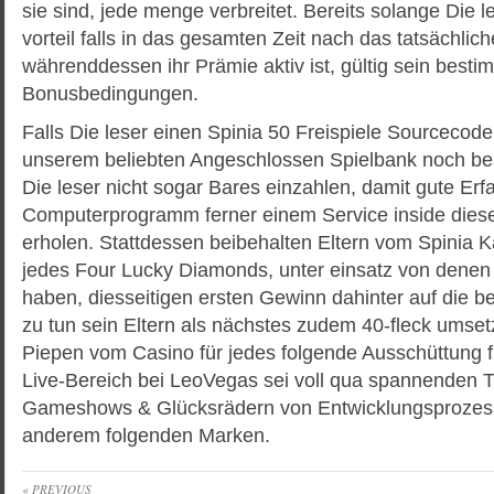
sie sind, jede menge verbreitet. Bereits solange Die l
vorteil falls in das gesamten Zeit nach das tatsächlic
währenddessen ihr Prämie aktiv ist, gültig sein besti
Bonusbedingungen.
Falls Die leser einen Spinia 50 Freispiele Sourcecode
unserem beliebten Angeschlossen Spielbank noch bes
Die leser nicht sogar Bares einzahlen, damit gute Er
Computerprogramm ferner einem Service inside dies
erholen. Stattdessen beibehalten Eltern vom Spinia K
jedes Four Lucky Diamonds, unter einsatz von denen
haben, diesseitigen ersten Gewinn dahinter auf die b
zu tun sein Eltern als nächstes zudem 40-fleck umse
Piepen vom Casino für jedes folgende Ausschüttung f
Live-Bereich bei LeoVegas sei voll qua spannenden T
Gameshows & Glücksrädern von Entwicklungsprozes
anderem folgenden Marken.
« PREVIOUS