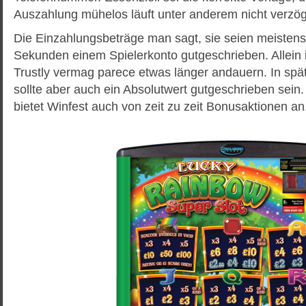
Auszahlung mühelos läuft unter anderem nicht verzög
Die Einzahlungsbeträge man sagt, sie seien meisten
Sekunden einem Spielerkonto gutgeschrieben. Allein
Trustly vermag parece etwas länger andauern. In sp
sollte aber auch ein Absolutwert gutgeschrieben sei
bietet Winfest auch von zeit zu zeit Bonusaktionen an