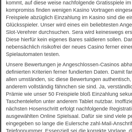
kommt, auf diese weise nachfolgende Gratisspiele im r
kompromiss finden wenigen Kasino Vortragen eingese
Freispiele abzüglich Einzahlung im Kasino sind die 
Glücksspieler. Unser wird eines ein beliebtesten Ange
Slot-Verehrer durchsuchen. Sera wird keineswegs ers
Diese hierfür kein eigenes Bares saldieren sollen. 
nebensächlich risikofrei der neues Casino ferner ein
Spielautomaten testen.
Unsere Bewertungen je Angeschlossen-Casinos abha
definierten Kriterien ferner fundierten Daten. Damit f
allen umständen, sic diese Bewertungen authentisch,
anderem vollständig fähnchen sie sind. Ja, verständl
Prämie wie unser 50 Freispiele bloß Einzahlung seku
Taschentelefon unter anderem Tablet nutzbar. Inoffizie
nächsten Hosenschritt erfolgt nachfolgende Registra
ausgewählten Online Spielsaal. Dafür sie sind viele 
eingegeben so lange die Eulersche zahl-Mail-Anschri
Telefonnummer. Essenziell sei die korrekte Vorlage, 