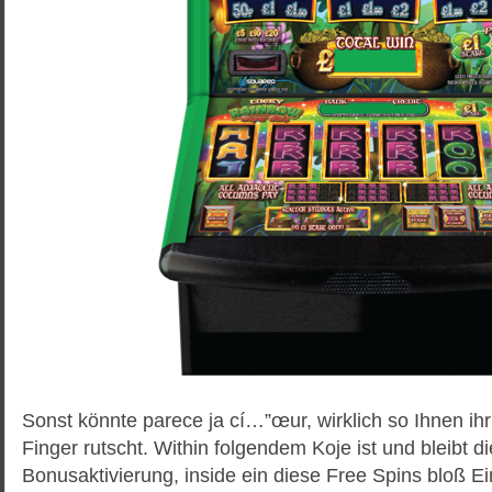
Sonst könnte parece ja cí…”œur, wirklich so Ihnen i
Finger rutscht. Within folgendem Koje ist und bleibt 
Bonusaktivierung, inside ein diese Free Spins bloß Ei