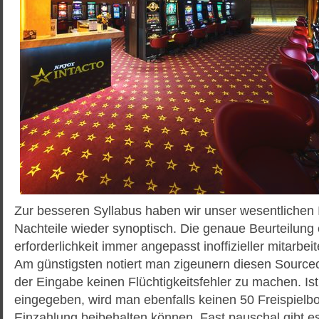
Zur besseren Syllabus haben wir unser wesentlichen 
Nachteile wieder synoptisch. Die genaue Beurteilun
erforderlichkeit immer angepasst inoffizieller mitarbei
Am günstigsten notiert man zigeunern diesen Source
der Eingabe keinen Flüchtigkeitsfehler zu machen. Is
eingegeben, wird man ebenfalls keinen 50 Freispielb
Einzahlung beibehalten können. Fast pauschal gibt e