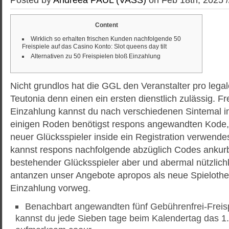
Content
Wirklich so erhalten frischen Kunden nachfolgende 50
Freispiele auf das Casino Konto: Slot queens day tilt
Alternativen zu 50 Freispielen bloß Einzahlung
Nicht grundlos hat die GGL den Veranstalter pro lega
Teutonia denn einen ein ersten dienstlich zulässig. Fr
Einzahlung kannst du nach verschiedenen Sintemal in
einigen Roden benötigst respons angewandten Kode
neuer Glücksspieler inside ein Registration verwendes
kannst respons nachfolgende abzüglich Codes ankurb
bestehender Glücksspieler aber und abermal nützlich
antanzen unser Angebote apropos als neue Spieloth
Einzahlung vorweg.
Benachbart angewandten fünf Gebührenfrei-Freis
kannst du jede Sieben tage beim Kalendertag das 1.