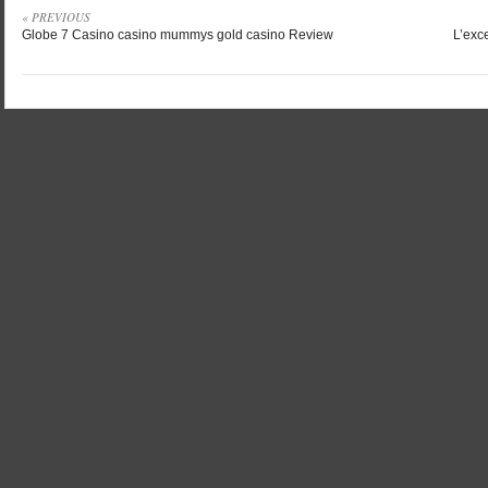
« PREVIOUS
Globe 7 Casino casino mummys gold casino Review
L’exc