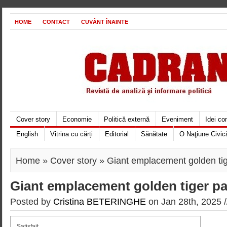
HOME
CONTACT
CUVÂNT ÎNAINTE
Cover story
Economie
Politică externă
Eveniment
Idei c
English
Vitrina cu cărți
Editorial
Sănătate
O Naţiune Civic
Home
»
Cover story
» Giant emplacement golden ti
Giant emplacement golden tiger p
Posted by
Cristina BETERINGHE
on Jan 28th, 2025 
Satisfait