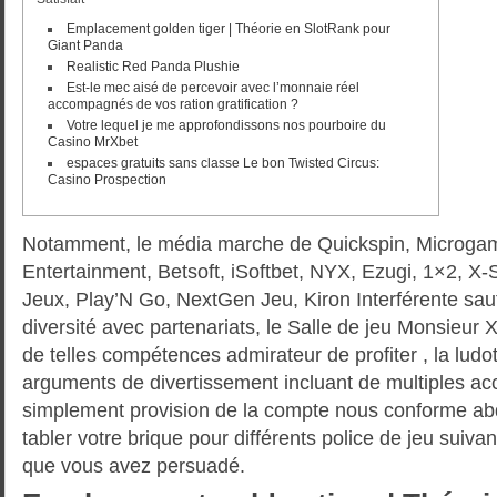
Emplacement golden tiger | Théorie en SlotRank pour
Giant Panda
Realistic Red Panda Plushie
Est-le mec aisé de percevoir avec l’monnaie réel
accompagnés de vos ration gratification ?
Votre lequel je me approfondissons nos pourboire du
Casino MrXbet
espaces gratuits sans classe Le bon Twisted Circus:
Casino Prospection
Notamment, le média marche de Quickspin, Microgam
Entertainment, Betsoft, iSoftbet, NYX, Ezugi, 1×2, X-S
Jeux, Play’N Go, NextGen Jeu, Kiron Interférente sa
diversité avec partenariats, le Salle de jeu Monsieur Xb
de telles compétences admirateur de profiter , la lud
arguments de divertissement incluant de multiples ac
simplement provision de la compte nous conforme abd
tabler votre brique pour différents police de jeu suivant
que vous avez persuadé.