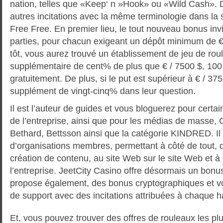
nation, telles que «Keep‘ n »Hook» ou «Wild Cash». D
autres incitations avec la même terminologie dans la s
Free Free. En premier lieu, le tout nouveau bonus invit
parties, pour chacun exigeant un dépôt minimum de € 
tôt, vous aurez trouvé un établissement de jeu de rou
supplémentaire de cent% de plus que € / 7500 $, 100
gratuitement. De plus, si le put est supérieur à € / 37
supplément de vingt-cinq% dans leur question.
Il est l’auteur de guides et vous bloguerez pour certa
de l’entreprise, ainsi que pour les médias de masse
Bethard, Bettsson ainsi que la catégorie KINDRED. Il 
d’organisations membres, permettant à côté de tout, de
création de contenu, au site Web sur le site Web et à 
l’entreprise. JeetCity Casino offre désormais un bon
propose également, des bonus cryptographiques et 
de support avec des incitations attribuées à chaque h
Et, vous pouvez trouver des offres de rouleaux les pl