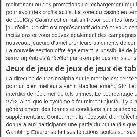
maintenant ou des promotions de rechargement régul
pour avoir des profils actifs. La zone du casino en te
de JeetCity Casino est en fait un trésor pour les fan
jeu réelle. Ce site est représentatif adapté et vous c
incitations et vous pouvez également des campagnes
nouveaux joueurs d’améliorer leurs paiements de confi
La nouvelle section offre également la possibilité de 
serez agréables à révéler par exemple des émissions 
Jeux de jeux de jeux de jeux de ta
La direction de Casinoalpha sur le marché est censé
pour un bien meilleur à venir. Habituellement, Skrill 
interdits de réclamer de tels primes. Le pourcentage 
27%, ainsi que le système à fourniment ajusté, il y a
h
généralement des termes et conditions stricts attaché
supplémentaire. Contournant la nécessité d’un télécha
donnera aux participants une partie du put tandis que 
Gambling Enterprise fait ses fonctions seules sur ses