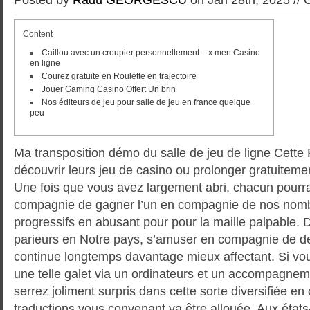
Content
Caillou avec un croupier personnellement – x men Casino
en ligne
Courez gratuite en Roulette en trajectoire
Jouer Gaming Casino Offert Un brin
Nos éditeurs de jeu pour salle de jeu en france quelque
peu
Ma transposition démo du salle de jeu de ligne Cette
découvrir leurs jeu de casino ou prolonger gratuitemen
Une fois que vous avez largement abri, chacun pourr
compagnie de gagner l’un en compagnie de nos nomb
progressifs en abusant pour pour la maille palpable. D
parieurs en Notre pays, s’amuser en compagnie de de
continue longtemps davantage mieux affectant.
Si vo
une telle galet via un ordinateurs et un accompagne
serrez joliment surpris dans cette sorte diversifiée e
traductions vous convenant va être allouée. Aux états