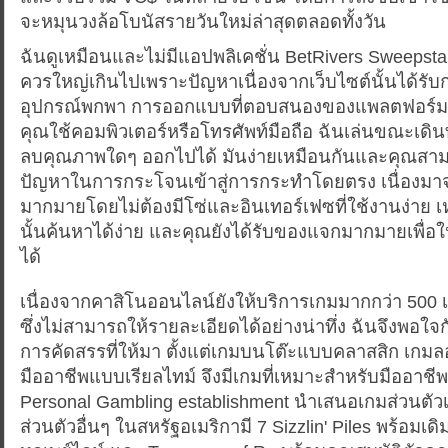
จะหมุนวงล้อโบนัสรายวันใหม่ล่าสุดตลอดทั้งวัน
ฉันดูเหมือนและไม่มีแอปพลิเคชั่น BetRivers Sweepsta
ควรใหญ่เกินไปเพราะปัญหาเนื่องจากเว็บไซต์นั้นได้รับ
อุปกรณ์พกพา การออกแบบที่ตอบสนองของแพลตฟอร์มทำใ
คุณใช้คอมพิวเตอร์หรือโทรศัพท์มือถือ ฉันเล่นขณะเด
ลบคุณภาพใดๆ ออกไปได้ มันง่ายเหมือนกันและคุณสามา
ปัญหาในการกระโจนเข้าสู่การกระทำโดยตรง เนื่องมา
มากมายโดยไม่ต้องมีโซ่และอินเทอร์เฟซที่ใช้งานง่าย เห
นั้นค้นหาได้ง่าย และคุณยังได้รับของแจกมากมายเพื่อใ
ได้
เนื่องจากคาสิโนออนไลน์ยังให้บริการเกมมากกว่า 500 
ซึ่งไม่สามารถให้รายละเอียดได้อย่างน่าทึ่ง ฉันจึงพอใจก
การคัดสรรที่ให้มา ตั้งแต่เกมบนโต๊ะแบบคลาสสิก เกม
มืออาชีพแบบเรียลไทม์ จึงมีเกมที่เหมาะสำหรับมืออาชี
Personal Gambling establishment นำเสนอเกมส่วนตัวเ
ส่วนตัวอื่นๆ ในสหรัฐอเมริกามี 7 Sizzlin' Piles พร้อมเดิ