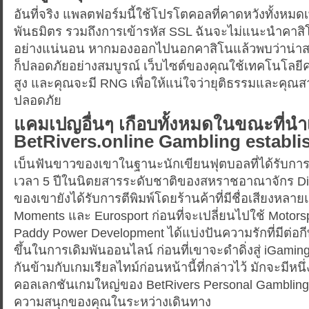
อันที่จริง แพลตฟอร์มนี้ใช้โปรโตคอลที่คาดหวังทั้งหมดเ
พันธมิตร รวมถึงการเข้ารหัส SSL ฉันจะไม่แนะนำคาสิโ
อย่างแน่นอน หากมองออกไปนอกคาสิโนแล้วพบว่าน่าสง
ก็ปลอดภัยอย่างสมบูรณ์ เว็บไซต์ของคุณใช้เทคโนโลยี
สูง และคุณจะมี RNG เพื่อให้แน่ใจว่ายุติธรรมและคุณส
ปลอดภัย
แคมเปญอื่นๆ เกือบทั้งหมดในขณะที่น
BetRivers.online Gambling establ
เบ็นฟันขาวของเขาในฐานะนักเขียนฟุตบอลที่ได้รับการ
เวลา 5 ปีในนิตยสารระดับชาติของสหราชอาณาจักร Dis
ของเขายังได้รับการตีพิมพ์โดยร้านค้าที่มีชื่อเสียงหลาย
Moments และ Eurosport ก่อนที่จะเปลี่ยนไปใช้ Motorspor
Paddy Power Development ได้แบ่งปันความรักที่มีต่อก
ขึ้นในการเดิมพันออนไลน์ ก่อนที่เขาจะดำดิ่งสู่ iGamin
กันข้ามกับเกมเรียลไทม์ก่อนหน้านี้ที่กล่าวไว้ มักจะมีหนึ
คอลเลกชันเกมใหญ่ของ BetRivers Personal Gambling e
ความสนุกของคุณในระหว่างเดินทาง