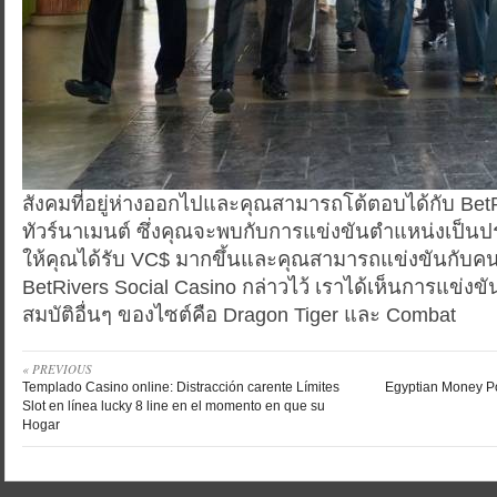
สังคมที่อยู่ห่างออกไปและคุณสามารถโต้ตอบได้กับ Be
ทัวร์นาเมนต์ ซึ่งคุณจะพบกับการแข่งขันตำแหน่งเป็นป
ให้คุณได้รับ VC$ มากขึ้นและคุณสามารถแข่งขันกับคนอื่
BetRivers Social Casino กล่าวไว้ เราได้เห็นการแข่งขั
สมบัติอื่นๆ ของไซต์คือ Dragon Tiger และ Combat
« PREVIOUS
Templado Casino online: Distracción carente Límites
Egyptian Money Po
Slot en línea lucky 8 line en el momento en que su
Hogar