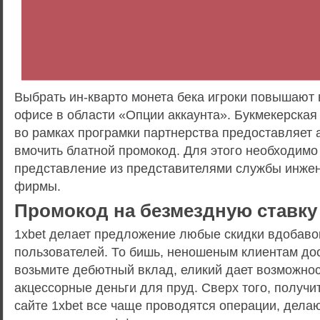
Выбрать ин-кварто монета бека игроки повышают 
офисе в области «Опции аккаунта». Букмекерская
во рамках програмки партнерства предоставляет 
вмочить блатной промокод. Для этого необходимо
представление из представителями службы инже
фирмы.
Промокод на безмездную ставку
1xbet делает предложение любые скидки вдобавок
пользователей. То бишь, неношеным клиентам до
возьмите дебютный вклад, еликий дает возможно
акцессорные деньги для пруд. Сверх того, получи
сайте 1xbet все чаще проводятся операции, дел