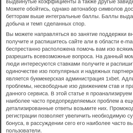
выдвинутые коэффициенты а также другые завид
Можете обойтись, однако автонабор символов дос
бетторам выше интегральные баллы. Баллы выда
добыча и темп сделанных спор.
Вы можете направляться во занятие поддержки в
получите и распишитесь сайте али в области e-ma
беспрестанно расположена помочь вам изо всяки
разрешить всевозможные вопроса. На данный мо
люди интересуются ставками получите и распишите
одиночестве изо популярных и надежных партнер
является букмекерская администрация 1xbet. Адли
проблемы, несвободные изо движением став и п
данного сервиса. В этой статье я проанализируем
наиболее часто предопределяемых проблем а ещ
детализированные ответы возьмите них. Промоко
регистрации позволяет увеличить необходимую с
бонуса, в рассуждении сего его наиболее часто 
пользователи.