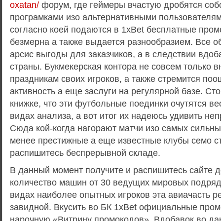
oxatan/
форум, где геймеры вчастую дробятся со
програмками изо альтернативными пользователями
согласно коей подаются в 1xBet бесплатные пром
безмерна а также выдается разнообразием. Все 
арсис выгоды для заказчиков, а в следствии вдоб
страны. Букмекерская контора не совсем только в
праздникам своих игроков, а также стремится поо
активность а еще заслуги на регулярной базе. Сто
книжке, что эти футбольные поединки очутятся в
видах анализа, а вот итог их надеюсь удивить не
Сюда кой-когда нагорают матчи изо самых сильны
менее престижные а еще известные клубы семо с
распишитесь беспрерывной складе.
В данный момент получите и распишитесь сайте 
количество машин от 30 ведущих мировых подряд
видах наиболее опытных игроков эта авиачасть р
завидной. Вкусить во БК 1xBet официальные про
нарочную «Витрину промокодов». Вдобавок во да