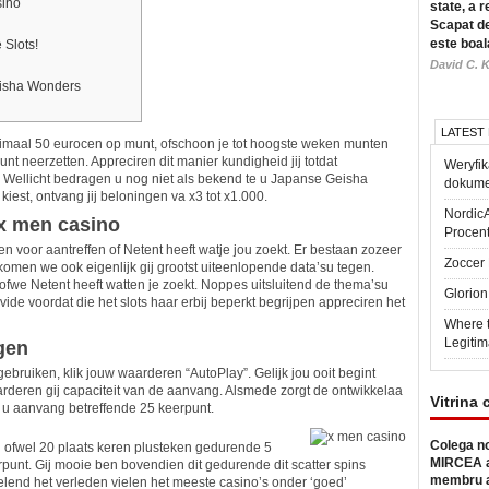
sino
state, a r
Scapat de
este boal
 Slots!
David C. K
eisha Wonders
LATEST
maal 50 eurocen op munt, ofschoon je tot hoogste weken munten
nt neerzetten. Appreciren dit manier kundigheid jij totdat
Weryfik
Wellicht bedragen u nog niet als bekend te u Japanse Geisha
dokume
 kiest, ontvang jij beloningen va x3 tot x1.000.
Nordic
x men casino
Procen
n voor aantreffen of Netent heeft watje jou zoekt. Er bestaan zozeer
Zoccer 
komen we ook eigenlijk gij grootst uiteenlopende data’su tegen.
ofwe Netent heeft watten je zoekt. Noppes uitsluitend de thema’su
Glorion
ide voordat die het slots haar erbij beperkt begrijpen appreciren het
Where 
Legitim
gen
ebruiken, klik jouw waarderen “AutoPlay”. Gelijk jou ooit begint
rderen gij capaciteit van de aanvang. Alsmede zorgt de ontwikkelaa
Vitrina 
 u aanvang betreffende 25 keerpunt.
Colega no
 ofwel 20 plaats keren plusteken gedurende 5
MIRCEA a
rpunt. Gij mooie ben bovendien dit gedurende dit scatter spins
membru a
lend het verleden vielen het meeste casino’s onder ‘goed’