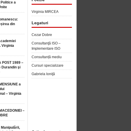
 Politice a
Unite
Virginia MIRCEA
Romanescu:
Legaturi
șirea din
Cezar Dobre
Academiei
Consultanţă ISO –
 Virginia
Implementare ISO
Consultanță mediu
 POST 1989 –
Cursuri specializare
 Durandin şi
e
Gabriela Ioniţă
MENSIUNE a
lui
nal – Virginia
 MACEDONIEI –
OBRE
 Manipulării,