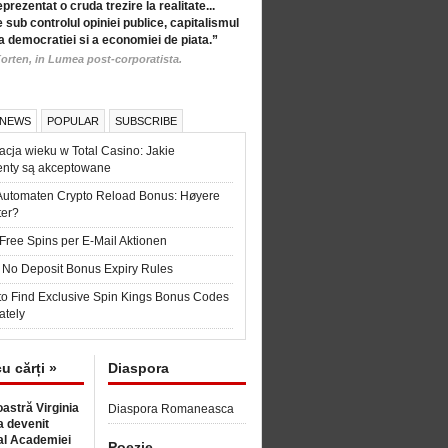
eprezentat o cruda trezire la realitate...
 sub controlul opiniei publice, capitalismul
a democratiei si a economiei de piata.”
orten, in Lumea post-corporatista.
 NEWS
POPULAR
SUBSCRIBE
acja wieku w Total Casino: Jakie
nty są akceptowane
Automaten Crypto Reload Bonus: Høyere
ter?
Free Spins per E-Mail Aktionen
 No Deposit Bonus Expiry Rules
to Find Exclusive Spin Kings Bonus Codes
ately
cu cărți »
Diaspora
astră Virginia
Diaspora Romaneasca
 devenit
l Academiei
Poezie