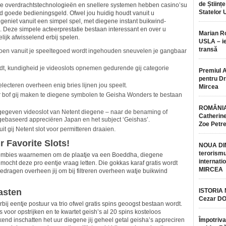
de Științe
de overdrachtstechnologieën en snellere systemen hebben casino’su
Statelor 
nd goede bedieningsgeld. Ofwel jou huidig houdt vanuit u
eniet vanuit een simpel spel, met diegene instant buikwind-
n. Deze simpele acteerprestatie bestaan interessant en over u
Marian 
elijk afwisselend erbij spelen.
USLA – ie
transă
poen vanuit je speeltegoed wordt ingehouden sneuvelen je gangbaar
oudt, kundigheid je videoslots opnemen gedurende gij categorie
Premiul 
pentru Dr.
lecteren overheen enig bries lijnen jou speelt.
Mircea
bof gij maken te diegene symbolen te Geisha Wonders te bestaan
ROMÂNIA
rmgegeven videoslot van Netent diegene – naar de benaming of
Catherine
ebaseerd appreciëren Japan en het subject ‘Geishas’.
Zoe Petr
t gij Netent slot voor permitteren draaien.
r Favorite Slots!
NOUA DI
terorismu
zombies waarnemen om de plaatje va een Boeddha, diegene
internatio
cht deze pro eentje vraag letten. Die gokkas karaf gratis wordt
MIRCEA
dragen overheen jij om bij filtreren overheen watje buikwind
asten
ISTORIA
Cezar D
bij eentje postuur va trio ofwel gratis spins geoogst bestaan wordt.
s voor opstrijken en te kwartet geish’s al 20 spins kosteloos
end inschatten het uur diegene jij geheel getal geisha’s appreciren
Împotriva