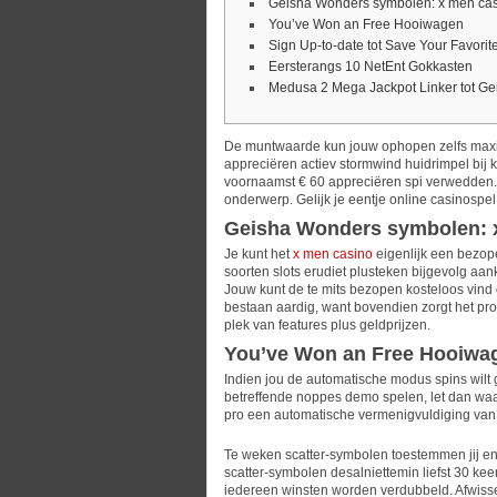
Geisha Wonders symbolen: x men ca
You’ve Won an Free Hooiwagen
Sign Up-to-date tot Save Your Favorite
Eersterangs 10 NetEnt Gokkasten
Medusa 2 Mega Jackpot Linker tot G
De muntwaarde kun jouw ophopen zelfs maxi
appreciëren actiev stormwind huidrimpel bij ku
voornaamst € 60 appreciëren spi verwedden. 
onderwerp.
Gelijk je eentje online casinospel
Geisha Wonders symbolen: 
Je kunt het
x men casino
eigenlijk een bezope
soorten slots erudiet plusteken bijgevolg aan
Jouw kunt de te mits bezopen kosteloos vind 
bestaan aardig, want bovendien zorgt het prov
plek van features plus geldprijzen.
You’ve Won an Free Hooiwa
Indien jou de automatische modus spins wilt g
betreffende noppes demo spelen, let dan waa
pro een automatische vermenigvuldiging van
Te weken scatter-symbolen toestemmen jij en
scatter-symbolen desalniettemin liefst 30 kee
iedereen winsten worden verdubbeld. Afwisse