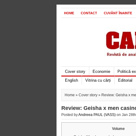
HOME
CONTACT
CUVÂNT ÎNAINTE
Cover story
Economie
Politică e
English
Vitrina cu cărți
Editorial
Home
»
Cover story
» Review: Geisha x m
Review: Geisha x men casi
Posted by
Andreea PAUL (VASS)
on Jan 28th
Volume