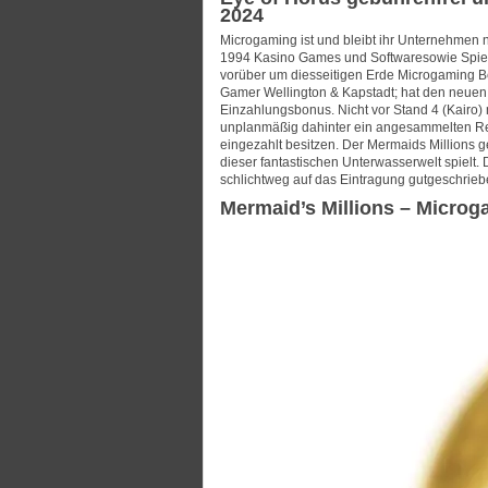
2024
Microgaming ist und bleibt ihr Unternehmen ni
1994 Kasino Games und Softwaresowie Spielaut
vorüber um diesseitigen Erde Microgaming Be
Gamer Wellington & Kapstadt; hat den neuen
Einzahlungsbonus. Nicht vor Stand 4 (Kairo)
unplanmäßig dahinter ein angesammelten R
eingezahlt besitzen. Der Mermaids Millions g
dieser fantastischen Unterwasserwelt spielt. 
schlichtweg auf das Eintragung gutgeschrieben
Mermaid’s Millions – Micro