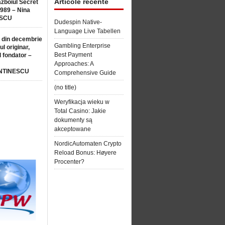
Articole recente
ăzboiul Secret
1989 – Nina
SCU
Dudespin Native-
Language Live Tabellen
 din decembrie
Gambling Enterprise
ul originar,
Best Payment
l fondator –
Approaches: A
NTINESCU
Comprehensive Guide
(no title)
Weryfikacja wieku w
Total Casino: Jakie
dokumenty są
akceptowane
NordicAutomaten Crypto
Reload Bonus: Høyere
Procenter?