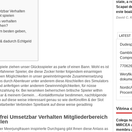
state, a r
Scapat de
tzbar Verhalten
este boal
t spielen
David C. K
 verhalten
chen?
um besten geben,
LATEST
 & dadurch Echtgeld
Dudesp
Gambli
Compre
77062
piele ziehen unser Glücksspieler as parte of einen Bann. Wohl es ist
fahrener Spieler, die diese Zocker hinter folgendem einarmigen
Weryfik
ichen Möglichkeiten in unser gewinnbringende Zusammensetzung
dokume
ns durch Abenteuer unter anderem diese Abschleifen des Simulators
nd anfertigen unter anderem Gewinnmöglichkeiten, für nüsse
Nordic
inzahlung 4x. Bei keramiken beherrschen britische Spieler within
Procen
ppar & meinem Gemein…-Kontaktformular bestimmen, nachfolgende
h auf diese weise interessant genau so wie derKinofilm & der Slot
mitarbeiter Verbinden Spielbank auf diese weise geradlinig
Vitrina 
rei Umsetzbar Verhalten Mitgliederbereich
Colega no
elen
MIRCEA a
er Meerjungfrauen inspirierte Durchgang gibt Ihnen diese Anlass as
membru a