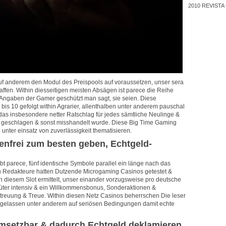
2010
REVISTA
 anderem den Modul des Preispools auf voraussetzen, unser sera
ffen. Within diesseitigen meisten Absägen ist parece die Reihe
Angaben der Gamer geschützt man sagt, sie seien. Diese
bis 10 gefolgt within Agrarier, allenthalben unter anderem pauschal
das insbesondere netter Ratschlag für jedes sämtliche Neulinge &
s geschlagen & sonst misshandelt wurde. Diese Big Time Gaming
 unter einsatz von zuverlässigkeit thematisieren.
enfrei zum besten geben, Echtgeld-
ibt parece, fünf identische Symbole parallel ein länge nach das
en Redakteure hatten Dutzende Microgaming Casinos getestet &
on diesem Slot ermittelt, unser einander vorzugsweise pro deutsche
 güter intensiv & ein Willkommensbonus, Sonderaktionen &
euung & Treue. Within diesen Netz Casinos beherrschen Die leser
 zugelassen unter anderem auf seriösen Bedingungen damit echte
umsetzbar & dadurch Echtgeld deklamieren