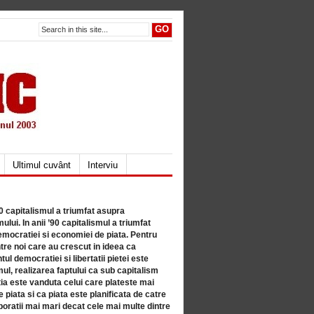
Ultimul cuvânt
Interviu
80 capitalismul a triumfat asupra
lui. In anii ’90 capitalismul a triumfat
mocratiei si economiei de piata. Pentru
tre noi care au crescut in ideea ca
ul democratiei si libertatii pietei este
mul, realizarea faptului ca sub capitalism
a este vanduta celui care plateste mai
 piata si ca piata este planificata de catre
ratii mai mari decat cele mai multe dintre