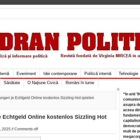
xternă
Eveniment
Idei contemporane
Politică internă
Tehnologie
Sănătate
O Naţiune Civică
Români în lume
©
“In anii ’
ngen je Echtgeld Online kostenlos Sizzling Hot spielen
comunismu
asupra de
aceea din
fundament
 Echtgeld Online kostenlos Sizzling Hot
capitalis
democrati
, 2025 //
Comments off
mult de pe
megacorpo