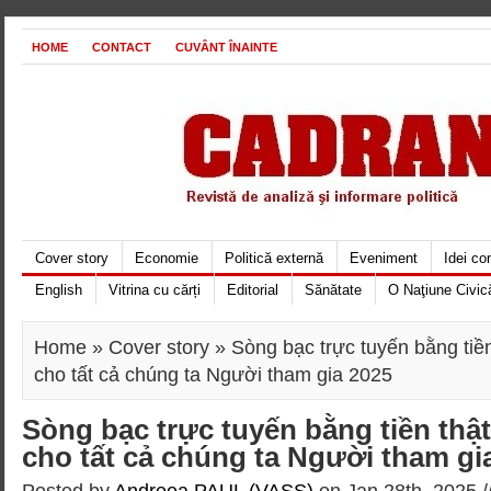
HOME
CONTACT
CUVÂNT ÎNAINTE
Cover story
Economie
Politică externă
Eveniment
Idei c
English
Vitrina cu cărți
Editorial
Sănătate
O Naţiune Civic
Home
»
Cover story
» Sòng bạc trực tuyến bằng tiền
cho tất cả chúng ta Người tham gia 2025
Sòng bạc trực tuyến bằng tiền thậ
cho tất cả chúng ta Người tham gi
Posted by
Andreea PAUL (VASS)
on Jan 28th, 2025 /