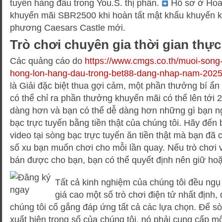
tuyến hàng đầu trong You.S. thị phần.
Hồ sơ ở Hoa
khuyến mãi SBR2500 khi hoàn tất mật khẩu khuyến k
phương Caesars Castle mới.
Trò chơi chuyên gia thời gian thực
Các quảng cáo do
https://www.cmgs.co.th/muoi-song-
hong-lon-hang-dau-trong-bet88-dang-nhap-nam-2025
là Giải đặc biệt thua gợi cảm, một phần thưởng bí ẩ
có thể chỉ ra phần thưởng khuyến mãi có thể lên tới 2
dàng hơn và bạn có thể dễ dàng hơn những gì bạn ng
bạc trực tuyến bằng tiền thật của chúng tôi. Hãy đến 
video tại sòng bạc trực tuyến ăn tiền thật mà bạn đã
số xu bạn muốn chơi cho mỗi lần quay. Nếu trò chơi 
bán được cho bạn, bạn có thể quyết định nên giữ hoặc
Tất cả kinh nghiệm của chúng tôi đều ngụ
giá cao một số trò chơi điện tử nhất định, đ
chúng tôi cố gắng đáp ứng tất cả các lựa chọn. Để 
xuất hiện trong số của chúng tôi, nó phải cung cấp 