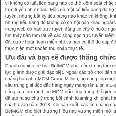
vì không có luật liên bang nào có thể kiểm soát chắc
trực tuyến như nhau. Mặc dù một số tiểu bang đã hợ
tuyến, nhưng bất kỳ tiểu bang nào khác thì không, kh
những tiểu bang đó không có cơ hội nào khác ngoài v
trang web cờ bạc trực tuyến đáng tin cậy ở nước ngo
tìm thấy bản tóm tắt về các sòng bạc trực tuyến kiếm t
đặt cược hoàn toàn miễn phí và bạn có thể đề cập đế
thực hiện một khoản thu nhập thực tế.
Ưu đãi và bạn sẽ được thăng chức 
Doanh nghiệp cờ bạc BetMGM phải nằm trong tầm n
lực giành được giải đặc biệt. Ngoài các trò chơi tiến
chẳng hạn như MGM Grand Million, họ cung cấp một 
cầu trúng giải độc đắc hàng ngày mang tên Lion’s Ex
tiếng của thương hiệu MGM nổi tiếng trong thế giới 
đã tạo ra sự chú ý trong bối cảnh iGaming khi phát
của họ vào năm 2018. Khi sản xuất, các tính năng củ
BetMGM cho biết thương hiệu này vương miện mới tr