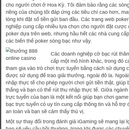
cho người chơi ở Hoa Kỳ. Tôi đảm bảo rằng các sòn
riêng của chúng tôi đáp ứng các tiêu chí cao hơn, ma
lòng khi đặt số tiền gửi ban đầu. Các trang web poke
nghiệp cung cấp nhiều lựa chọn cho người đặt cược c
poker dựa trên web, nhưng hầu hết các nhà cung cấp 
các biến thể poker sòng bạc như vậy.
Các doanh nghiệp cờ bạc rút thă
cấp một mô hình khác, trong đó c
tham gia vào trò chơi trực tuyến bằng cách sử dụng cá
được sử dụng để trao giải thưởng, ngoài đô la. Ngoài
nhập thực tế cho phép người chơi gửi tiền thật, giúp 
thắng và bạn có thể rút thu nhập thực tế. Giữa ngàn
trực tuyến của bạn là một kết nối giúp bạn chơi gam
bạc trực tuyến có uy tín cung cấp thông tin và hỗ tr
an toàn và bạn sẽ cảm thấy thú vị.
Một sự thay đổi trong đánh giá iGaming sẽ mang lại l
bạn sẽ yêu cầu bồi thường, trong khi được các chuyê