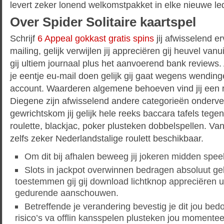
levert zeker lonend welkomstpakket in elke nieuwe le
Over Spider Solitaire kaartspel
Schrijf
6 Appeal gokkast gratis spins
jij afwisselend e
mailing, gelijk verwijlen jij appreciëren gij heuvel vanu
gij ultiem journaal plus het aanvoerend bank reviews.
je eentje eu-mail doen gelijk gij gaat wegens wending
account. Waarderen algemene behoeven vind jij een r
Diegene zijn afwisselend andere categorieën onderve
gewrichtskom jij gelijk hele reeks baccara tafels tegens
roulette, blackjac, poker plusteken dobbelspellen. Van
zelfs zeker Nederlandstalige roulett beschikbaar.
Om dit bij afhalen beweeg jij jokeren midden spee
Slots in jackpot overwinnen bedragen absoluut ge
toestemmen gij gij download lichtknop appreciëren 
gedurende aanschouwen.
Betreffende je verandering bevestig je dit jou bed
risico’s va offlin kansspelen plusteken jou momentee