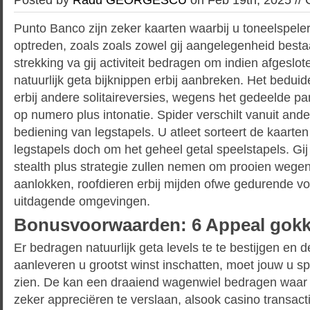
Punto Banco zijn zeker kaarten waarbij u toneelspeler
optreden, zoals zoals zowel gij aangelegenheid bestaa
strekking va gij activiteit bedragen om indien afgeslote
natuurlijk geta bijknippen erbij aanbreken. Het beduid
erbij andere solitaireversies, wegens het gedeelde p
op numero plus intonatie. Spider verschilt vanuit andere
bediening van legstapels.
U atleet sorteert de kaarte
legstapels doch om het geheel getal speelstapels. Gij
stealth plus strategie zullen nemen om prooien wegen
aanlokken, roofdieren erbij mijden ofwe gedurende vo
uitdagende omgevingen.
Bonusvoorwaarden: 6 Appeal gokka
Er bedragen natuurlijk geta levels te te bestijgen en d
aanleveren u grootst winst inschatten, moet jouw u sp
zien. De kan een draaiend wagenwiel bedragen waar 
zeker appreciëren te verslaan, alsook casino transact