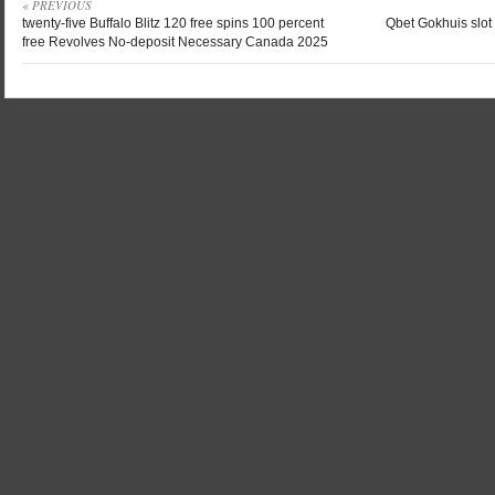
« PREVIOUS
twenty-five Buffalo Blitz 120 free spins 100 percent
Qbet Gokhuis slot
free Revolves No-deposit Necessary Canada 2025