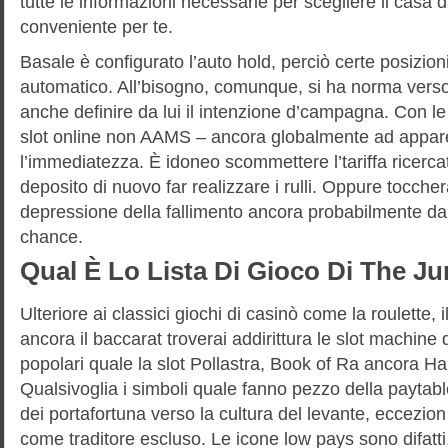
tutte le informazioni necessarie per scegliere il casa
conveniente per te.
Basale è configurato l’auto hold, perciò certe posizio
automatico. All’bisogno, comunque, si ha norma vers
anche definire da lui il intenzione d’campagna. Con le
slot online non AAMS – ancora globalmente ad appare
l’immediatezza. È idoneo scommettere l’tariffa ricerc
deposito di nuovo far realizzare i rulli. Oppure toccher
depressione della fallimento ancora probabilmente d
chance.
Qual È Lo Lista Di Gioco Di The J
Ulteriore ai classici giochi di casinò come la roulette, i
ancora il baccarat troverai addirittura le slot machine 
popolari quale la slot Pollastra, Book of Ra ancora 
Qualsivoglia i simboli quale fanno pezzo della paytab
dei portafortuna verso la cultura del levante, eccezion 
come traditore escluso. Le icone low pays sono difatti