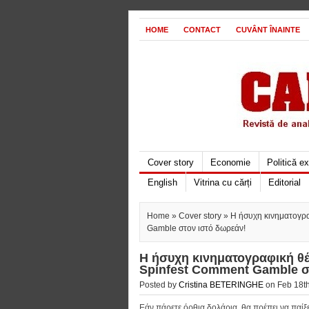
HOME
CONTACT
CUVÂNT ÎNAINTE
Cover story
Economie
Politică e
English
Vitrina cu cărți
Editorial
Home
»
Cover story
» Η ήσυχη κινηματογρ
Gamble στον ιστό δωρεάν!
Η ήσυχη κινηματογραφική θ
Spinfest Comment Gamble σ
Posted by
Cristina BETERINGHE
on Feb 18th
Εάν πάρετε όρθια δολάρια, θα πρέπει να πα