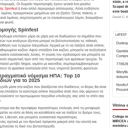
state, a r
 πληρωμές. Οι δωρεάν περιστροφές έχουν γενικά ένα μεγάλο
Scapat de
ς Spinfest
ή έναν απλό περιορισμό απόσυρσης. Αλλά οτιδήποτε
este boal
+ λιμένες πραγματικών χρημάτων για να ζήσετε.
Όντας παίκτες ο
David C. K
νά λιμάνια, ασχολούμαστε με το ολοκαίνουργιο λόμπι, δοκιμάζουν
ναι φωνή.
ρμογής Spinfest
LATEST
εκλείδωμα επιπλέον χάρη σε χάρη για να διαδώσουν τα σημάδια που
ών των κινήτρων έξυπνα μπορεί να βελτιστοποιήσει τις πιθανές
Dudesp
σθηση των τυχερών παιχνιδιών. Αρχικά με το να παίζετε slots online,
θιερωμένο καζίνο. Αφού επιλέξετε ένα καζίνο, μπορείτε να συζητήσετε
Gambli
ρώσετε εναλλακτικές λύσεις. Η γνώση του σχεδιασμού και μπορείτε να
Compre
ι πολύ σημαντική πριν από την περιστροφή των φρέσκων τροχών. Το
 παλιό μοτίβο Vegas, γεμάτο με εικονίδια, συμπεριλαμβανομένων
77062
ουν τη φρέσκια νοσταλγία από τους ντεμοντέ ξενιστές φρούτων.
Weryfik
πραγματικό νόμισμα ΗΠΑ: Top 10
dokume
διών για το 2025
Nordic
νίδι μέσα στα καζίνο που βασίζονται στο διαδίκτυο, οι θύρες θα είναι
Procen
α επιλέξετε τα καλύτερα online παιχνίδια slots που σας φέρνουν τα
πολαύσετε τα προτιμώμενα παιχνίδια υποδοχής σας από το σπίτι σας
.
Vitrina 
λέστερο και θα προσφέρει περισσότερες επιλογές από τη μεταφορά
πει να είστε σε θέση να καταθέσετε και να παίξετε το δρόμο τους,
Colega no
n, Litecoin, και μπορείτε ουσιαστικά περισσότερες
MIRCEA a
ίες σχετικά με τον θρυλικό πρίγκιπα μακριά από την κλοπή και
membru a
εμπνεύσει το δικό του βιντεοπαιχνίδι.