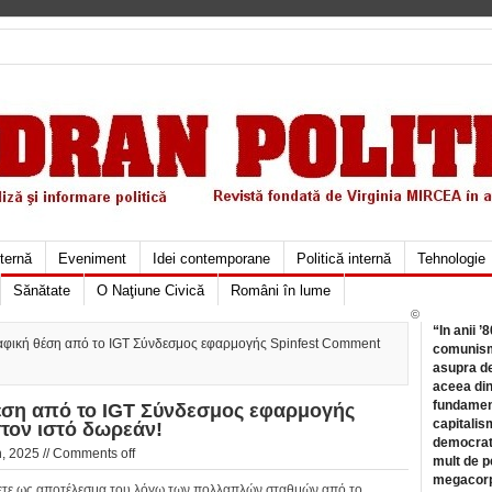
xternă
Eveniment
Idei contemporane
Politică internă
Tehnologie
Sănătate
O Naţiune Civică
Români în lume
©
“In anii ’
αφική θέση από το IGT Σύνδεσμος εφαρμογής Spinfest Comment
comunismu
asupra de
aceea din
fundament
έση από το IGT Σύνδεσμος εφαρμογής
capitalis
τον ιστό δωρεάν!
democrati
, 2025 //
Comments off
mult de pe
megacorpo
ίξετε ως αποτέλεσμα του λόγω των πολλαπλών σταθμών από το