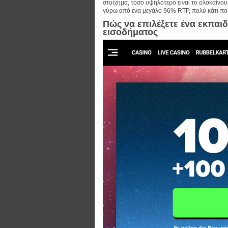
στοίχημα, τόσο υψηλότερο είναι το ολοκαίνου
γύρω από ένα μεγάλο 96% RTP, πολύ κάτι που
Πώς να επιλέξετε ένα εκπαιδ
εισοδήματος