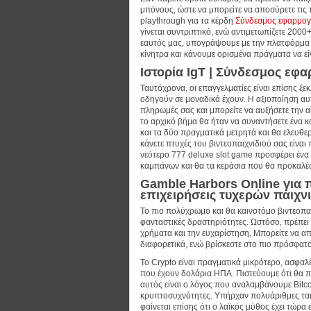
μπόνους, ώστε να μπορείτε να αποσύρετε τις
playthrough για τα κέρδη
Σύνδεσμος εφαρμογή
γίνεται συντριπτικό, ενώ αντιμετωπίζετε 2000
εαυτός μας, υπογράψουμε με την πλατφόρμα α
κίνητρα και κάνουμε ορισμένα πράγματα να εί
Ιστορία IgT | Σύνδεσμος εφα
Ταυτόχρονα, οι επαγγελματίες είναι επίσης ξ
οδηγούν σε μοναδικά έχουν. Η αξιοποίηση αυτ
πληρωμές σας και μπορείτε να αυξήσετε την αί
το αρχικό βήμα θα ήταν να συναντήσετε ένα κα
και τα δύο πραγματικά μετρητά και θα ελευθε
κάνετε πτυχές του βιντεοπαιχνιδιού σας είνα
νεότερο 777 deluxe slot game προσφέρει ένα
καμπάνων και θα τα κεράσια που θα προκαλέσ
Gamble Harbors Online για 
επιχειρήσεις τυχερών παιχνι
Το πιο πολύχρωμο και θα καινοτόμο βιντεοπαιχ
φανταστικές δραστηριότητες. Ωστόσο, πρέπει ν
χρήματα και την ευχαρίστηση. Μπορείτε να α
διαφορετικά, ενώ βρίσκεστε στο πιο πρόσφατο
Το Crypto είναι πραγματικά μικρότερο, ασφα
που έχουν δολάρια ΗΠΑ. Πιστεύουμε ότι θα πρέ
αυτός είναι ο λόγος που αναλαμβάνουμε Bitcoi
κρυπτοσυχνότητες. Υπήρχαν πολυάριθμες ταιν
φαίνεται επίσης ότι ο λαϊκός μύθος έχει τώρα 