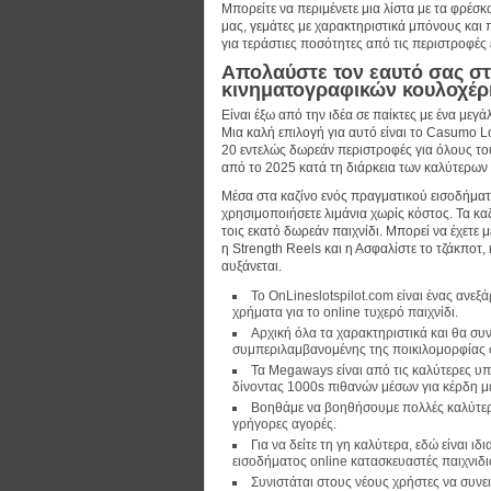
Μπορείτε να περιμένετε μια λίστα με τα φρέσ
μας, γεμάτες με χαρακτηριστικά μπόνους και 
για τεράστιες ποσότητες από τις περιστροφές 
Απολαύστε τον εαυτό σας σ
κινηματογραφικών κουλοχέ
Είναι έξω από την ιδέα σε παίκτες με ένα μεγά
Μια καλή επιλογή για αυτό είναι το Casumo 
20 εντελώς δωρεάν περιστροφές για όλους το
από το 2025 κατά τη διάρκεια των καλύτερων 
Μέσα στα καζίνο ενός πραγματικού εισοδήματο
χρησιμοποιήσετε λιμάνια χωρίς κόστος. Τα καζ
τοις εκατό δωρεάν παιχνίδι. Μπορεί να έχετε 
η Strength Reels και η Ασφαλίστε το τζάκπο
αυξάνεται.
Το OnLineslotspilot.com είναι ένας ανεξά
χρήματα για το online τυχερό παιχνίδι.
Αρχική όλα τα χαρακτηριστικά και θα συν
συμπεριλαμβανομένης της ποικιλομορφίας σ
Τα Megaways είναι από τις καλύτερες υπο
δίνοντας 1000s πιθανών μέσων για κέρδη μ
Βοηθάμε να βοηθήσουμε πολλές καλύτερ
γρήγορες αγορές.
Για να δείτε τη γη καλύτερα, εδώ είναι ι
εισοδήματος online κατασκευαστές παιχνιδ
Συνιστάται στους νέους χρήστες να συνε