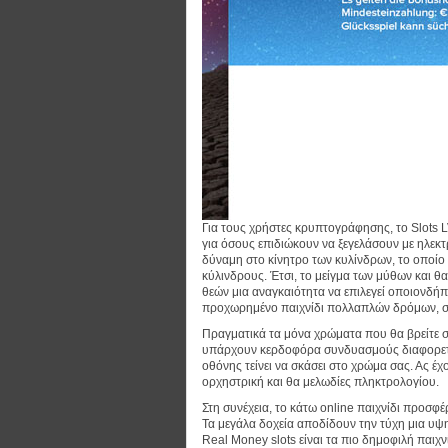
Για τους χρήστες κρυπτογράφησης, το Slots L
για όσους επιδιώκουν να ξεγελάσουν με ηλεκτ
δύναμη στο κίνητρο των κυλίνδρων, το οποίο 
κύλινδρους. Έτσι, το μείγμα των μύθων και θ
θεών μια αναγκαιότητα να επιλεγεί οποιονδή
προχωρημένο παιχνίδι πολλαπλών δρόμων, σύ
Πραγματικά τα μόνα χρώματα που θα βρείτε στ
υπάρχουν κερδοφόρα συνδυασμούς διαφορετικ
οθόνης τείνει να σκάσει στο χρώμα σας. Ας έχ
ορχηστρική και θα μελωδίες πληκτρολογίου.
Στη συνέχεια, το κάτω online παιχνίδι προσφέ
Τα μεγάλα δοχεία αποδίδουν την τύχη μια υψ
Real Money slots είναι τα πιο δημοφιλή παιχν