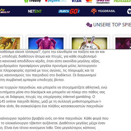
θέσιμα είκοσι τέσσερα/7, έχετε την ελευθερία να παίξετε και αν και
ές υποδοχές διαθέτουν άτομα και πτυχές, για κάθε συμβολισμό
 κανονικά αποδίδουν κέρδη, όταν είστε εικονίδια μεγάλης αξίας,
ταχυδρομείου προσφέρουν μεγάλα προνόμια μόλις λειτουργούν
ε πληροφορίες σχετικά με τους αγώνες, τις πληρωμές και τα
υς κανονισμούς του παιχνιδιού στο διαδίκτυο. Οι διαγωνισμοί
τη συμβατική εμπειρία υποδοχής βίντεο.
ια τυχερών παιχνιδιών, και μπορείτε να στοιχηματίζετε αθλητικά, ενώ
τυπήματα μέσα στο blackjack και μπορείτε να πόκερ στο πάθος σας
ίως σε διάφορες πτυχές της επιχείρησης internet gambling. Ο
45 online παιχνίδι θέσης, μαζί με τη συλλογή μυθιστορημάτων I-
line slots, θα ανακαλύψετε ένα πλήθος κατασκευαστών παιχνιδιών
αίνουργιο τεράστιο βραβείο ενός on-line παιχνιδιών. Κάθε φορά που
, το ολοκαίνουργιο τζάκποτ αυξάνεται. Διαθέτουν μεγάλες μέχρι έναν
η. Είναι ένα τέτοιο κινούμενο lotto. Όσο μεγαλύτερος κάποιος