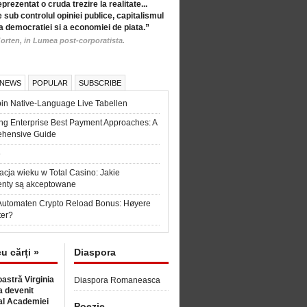
eprezentat o cruda trezire la realitate...
 sub controlul opiniei publice, capitalismul
a democratiei si a economiei de piata.”
orten, in Lumea post-corporatista.
 NEWS
POPULAR
SUBSCRIBE
in Native-Language Live Tabellen
ng Enterprise Best Payment Approaches: A
hensive Guide
6
acja wieku w Total Casino: Jakie
nty są akceptowane
Automaten Crypto Reload Bonus: Høyere
ter?
cu cărți »
Diaspora
astră Virginia
Diaspora Romaneasca
 devenit
l Academiei
Poezie