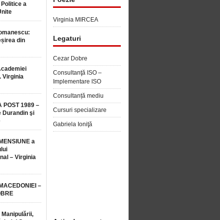
 Politice a
Unite
Virginia MIRCEA
Romanescu:
Legaturi
șirea din
Cezar Dobre
Academiei
Consultanţă ISO –
 Virginia
Implementare ISO
Consultanță mediu
 POST 1989 –
Cursuri specializare
 Durandin şi
e
Gabriela Ioniţă
MENSIUNE a
lui
nal – Virginia
 MACEDONIEI –
OBRE
 Manipulării,