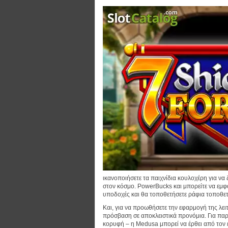
ικανοποιήσετε τα παιχνίδια κουλοχέρη για να 
στον κόσμο. PowerBucks και μπορείτε να εμφ
υποδοχές και θα τοποθετήσετε ράφια τοποθετη
Και, για να προωθήσετε την εφαρμογή της λε
πρόσβαση σε αποκλειστικά προνόμια. Για παρά
κορυφή – η Medusa μπορεί να έρθει από τον 