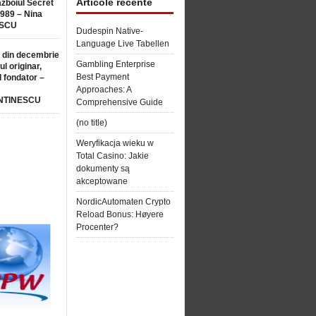
Articole recente
ăzboiul Secret
1989 – Nina
SCU
Dudespin Native-
Language Live Tabellen
 din decembrie
Gambling Enterprise
ul originar,
Best Payment
l fondator –
Approaches: A
NTINESCU
Comprehensive Guide
(no title)
Weryfikacja wieku w
Total Casino: Jakie
dokumenty są
akceptowane
NordicAutomaten Crypto
Reload Bonus: Høyere
Procenter?