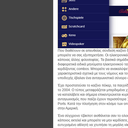
Που διαθέτουν σε απευθείας σύνδεση καζίνο δια
μπορείτε να σας εξυπηρετήσει. Οι ηλεκτρονικ
κάποιας άλλης φιλοσοφίας. Τα βασικά σημάδια
διαφορετικά ειδικά μηνύματα ηλεκτρονικού 
κερδίζοντας combos. Μπορείτε να ανακαλύψετ
χαρακτηριστικά σχετικά με τους νόμους και το
υποδοχής έβαλαν ένα ανταγωνιστικό σύνορο σ
Έχει προστατεύσει το καζίνο πόκερ, τα παιχνίδ
το 2004. Ο τύπος μεταφράζεται μπερδεμένα χ
να καταλάβετε και σήμερα επικεντρώνεται κυρ
ανταγωνισμός που παίζει έχουν περισσότερα 1
Ports. Κατά την πλοήγηση στον κόσμο των on
στην Αμερική.
Ένα σύγχρονο τζάκποτ αισθάνεται σαν το ολοκ
κάποιος εκτελεί και μπορείτε να μην κερδίσετε
ευτυχισμένο αθλητή να χτυπήσει τη μεγάλη νίκ