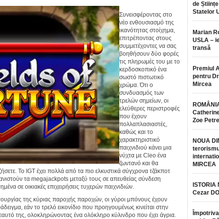
de Științe
Statelor 
Συνεισφέροντας στο
νέο ενθουσιασμό της
ικανότητας στοίχημα,
Marian 
επιτρέποντας στους
USLA – ie
συμμετέχοντες να σας
transă
βοηθήσουν δύο φορές
τις πληρωμές του με το
Premiul 
κερδοσκοπικό ένα
pentru Dr.
σωστό πιστωτικό
Mircea
χρώμα. Ότι ο
συνδυασμός των
τρελών σημείων, οι
ROMÂNIA
ελεύθερες περιστροφές
Catherine
που έχουν
Zoe Petr
πολλαπλασιαστές,
καθώς και το
χαρακτηριστικό
NOUA DI
παιχνιδιού κάνει μια
terorismu
νύχτα με Cleo ένα
internatio
ζωντανό και θα
MIRCEA
ζήσετε. Το IGT έχει πολλά από τα πιο ελκυστικά σύγχρονα τζάκποτ
ανιστούν τα megajackpots μεταξύ τους σε απευθείας σύνδεση
ISTORIA
μένα σε οικιακές επιχειρήσεις τυχερών παιχνιδιών.
Cezar D
ιτουργίας της κύριας παροχής παροχών, οι γύροι μπόνους έχουν
δειγμα, εάν το τρελό εικονίδιο που προηγουμένως κινείται στην
Împotriva
εαυτό της, ολοκληρώνοντας ένα ολόκληρο κύλινδρο που έχει άγρια.