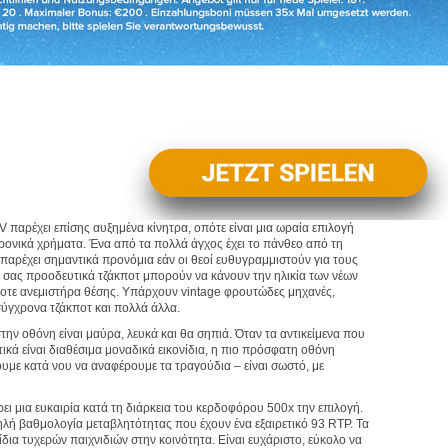
V παρέχει επίσης αυξημένα κίνητρα, οπότε είναι μια ωραία επιλογή
ρονικά χρήματα. Ένα από τα πολλά άγχος έχει το πάνθεο από τη
παρέχει σημαντικά προνόμια εάν οι θεοί ευθυγραμμιστούν για τους
α σας προοδευτικά τζάκποτ μπορούν να κάνουν την ηλικία των νέων
ποτε ανεμιστήρα θέσης. Υπάρχουν vintage φρουτώδες μηχανές,
γχρονα τζάκποτ και πολλά άλλα.
ην οθόνη είναι μαύρα, λευκά και θα σηπιά. Όταν τα αντικείμενα που
ά είναι διαθέσιμα μοναδικά εικονίδια, η πιο πρόσφατη οθόνη
ουμε κατά νου να αναφέρουμε τα τραγούδια – είναι σωστό, με
ρει μια ευκαιρία κατά τη διάρκεια του κερδοφόρου 500x την επιλογή.
ηλή βαθμολογία μεταβλητότητας που έχουν ένα εξαιρετικό 93 RTP. Τα
ίδια τυχερών παιχνιδιών στην κοινότητα. Είναι ευχάριστο, εύκολο να