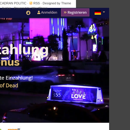
 CADRAN POLITIC
·
RSS
· Designed by
Theme
Junkie
· Powered by
WordPress