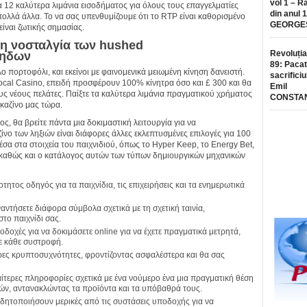
vol 1 – R
κα 12 καλύτερα λιμάνια εισοδήματος για όλους τους επαγγελματίες
din anul 
πολλά άλλα. Το να σας υπενθυμίζουμε ότι το RTP είναι καθορισμένο
GEORGE
είναι ζωτικής σημασίας.
τη νοσταλγία των hushed
Revoluția
ρηδων
89: Pacat
λο πορτοφόλι, και εκείνοι με φαινομενικά μειωμένη κίνηση δανειστή.
sacrificiu
Local Casino, επειδή προσφέρουν 100% κίνητρα όσο και £ 300 και θα
Emil
υς νέους πελάτες. Παίξτε τα καλύτερα λιμάνια πραγματικού χρήματος
CONSTA
καζίνο μας τώρα.
ς, θα βρείτε πάντα μια δοκιμαστική λειτουργία για να
ίνο των ληξιών είναι διάφορες άλλες εκλεπτυσμένες επιλογές για 100
μέσα στα στοιχεία του παιχνιδιού, όπως το Hyper Keep, το Energy Bet,
τ, καθώς και ο κατάλογος αυτών των τύπων δημιουργικών μηχανικών
ρτητος οδηγός για τα παιχνίδια, τις επιχειρήσεις και τα ενημερωτικά
αντήσετε διάφορα σύμβολα σχετικά με τη σχετική ταινία,
το παιχνίδι σας.
δοχές για να δοκιμάσετε online για να έχετε πραγματικά μετρητά,
ε κάθε συστροφή.
ες κρυπτοσυχνότητες, φροντίζοντας ασφαλέστερα και θα σας
διαίτερες πληροφορίες σχετικά με ένα νούμερο ένα μια πραγματική θέση
ιών, αντανακλώντας τα προϊόντα και τα υπόβαθρά τους.
ιδητοποιήσουν μερικές από τις συστάσεις υποδοχής για να