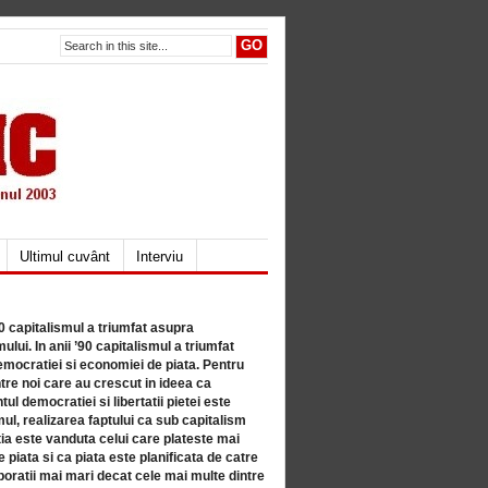
Ultimul cuvânt
Interviu
80 capitalismul a triumfat asupra
lui. In anii ’90 capitalismul a triumfat
mocratiei si economiei de piata. Pentru
tre noi care au crescut in ideea ca
ul democratiei si libertatii pietei este
mul, realizarea faptului ca sub capitalism
a este vanduta celui care plateste mai
 piata si ca piata este planificata de catre
ratii mai mari decat cele mai multe dintre