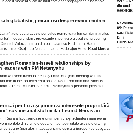
 în acest moment și cât de mult este doar propagandă rusofobă?
vol 1 – R
din anul 
GEORGE
ticile globaliste, precum și despre evenimentele
Revoluția
89: Pacat
sacrificiu
Califat” auto-declarat este periculos pentru toată lumea, dar mai ales
Emil
a lor” – despre Islam, provocările și politicile globaliste, precum și
CONSTA
rientul Mijlociu, într-un dialog incitant cu Hadjimurat Hadji
icii islamice Oseția de Nord din cadrul Federației Ruse
Read More »
ngthen Romanian-Israeli relationships by
an leaders with PM Netanyahu
a will soon travel to the Holy Land for a joint meeting with the
tant role in the top-level relations between Romania and Israel is
kovits, Prime Minister Benjamin Netanyahu’s personal physician.
ernică pentru a-și promova interesele proprii fără
ani” susține analistul militar Leonid Nersisian
ii Rusia a făcut serioase eforturi pentru a-și schimba imaginea în
venimentele din ultimele două luni au făcut uitate aceste eforturi și
or persoane (mai ales în această parte estică a Europei) percepția că