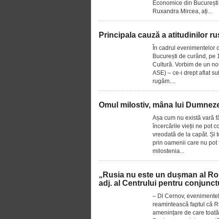
Economice din București,
Ruxandra Mircea, ați...
Principala cauză a atitudinilor r
În cadrul evenimentelor de
București de curând, pe 1
Cultură. Vorbim de un nou
ASE) – ce-i drept aflat 
rugăm....
Omul milostiv, mâna lui Dumneze
Așa cum nu există vară făr
încercările vieții ne pot 
vreodată de la capăt. Și
prin oamenii care nu pot 
milostenia...
„Rusia nu este un dușman al Rom
adj. al Centrului pentru conjunc
– Dl Cernov, evenimente
reamintească faptul că Ru
amenințare de care toată 