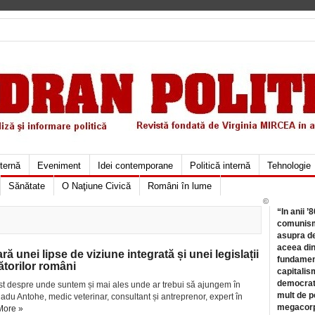
xternă
Eveniment
Idei contemporane
Politică internă
Tehnologie
Sănătate
O Naţiune Civică
Români în lume
©
“In anii ’
comunismu
asupra de
aceea din
ă unei lipse de viziune integrată și unei legislații
fundament
ătorilor români
capitalis
democrati
list despre unde suntem și mai ales unde ar trebui să ajungem în
mult de pe
adu Antohe, medic veterinar, consultant și antreprenor, expert în
megacorpo
More »