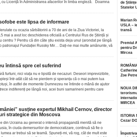
 cu Licență în Administrarea afacerilor în limba engleză. Doamna
de Științe
Statelor 
Marian 
usofobe este lipsa de informare
USLA – ie
rulate cu ocazia sărbătoririi a 70 de ani de la Ziua Victoriei, la
transă
5 mai a avut loc deschiderea oficială a Centrului Rus de Știință și
 centru ? Pentru că din câte știu exista deja unul (arondat pe lângă
Premiul 
sub patronajul Fundației Russky Mir… Dați-ne mai multe amănunte, vă
pentru Dr.
Mircea
u întinsă spre cel suferind
ROMÂNIA
Catherine
ă furtuni, nici viața nu e lipsită de necazuri. Deseori imprevizibile,
Zoe Petr
copleși într-atât cât să ne pierdem și speranța că o mai putem lua
 totuși, în astfel de momente Dumnezeu ne întinde o mână de ajutor
NOUA DI
trece indiferenți pe lângă noi, acei buni samarineni pentru care
terorismu
internatio
MIRCEA
âniei” susține expertul Mikhail Cernov, director
turi strategice din Moscova
ISTORIA
Cezar D
le din Ucraina au generat o intensă propagandă menită să ne
sia, în ciuda demersurilor de democratizare, continuă să fie o
lumea ar trebui să se teamă. Spuneți-mi, vă rog, cât de mult este
Împotriva