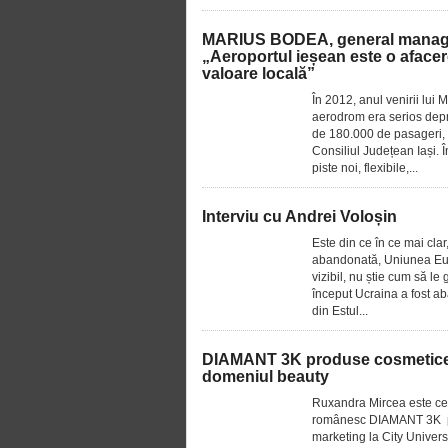
MARIUS BODEA, general manager 
„Aeroportul ieșean este o afacer
valoare locală”
În 2012, anul venirii lui
aerodrom era serios depre
de 180.000 de pasageri, i
Consiliul Județean Iași. 
piste noi, flexibile,...
Interviu cu Andrei Voloșin
Este din ce în ce mai clar
abandonată, Uniunea Eur
vizibil, nu știe cum să l
început Ucraina a fost a
din Estul...
DIAMANT 3K produse cosmetice cu
domeniul beauty
Ruxandra Mircea este ce
românesc DIAMANT 3K pe 
marketing la City Univers