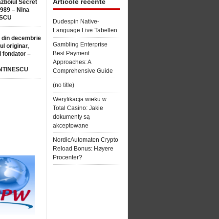
Articole recente
ăzboiul Secret
1989 – Nina
SCU
Dudespin Native-
Language Live Tabellen
 din decembrie
Gambling Enterprise
ul originar,
Best Payment
l fondator –
Approaches: A
NTINESCU
Comprehensive Guide
(no title)
Weryfikacja wieku w
Total Casino: Jakie
dokumenty są
akceptowane
NordicAutomaten Crypto
Reload Bonus: Høyere
Procenter?