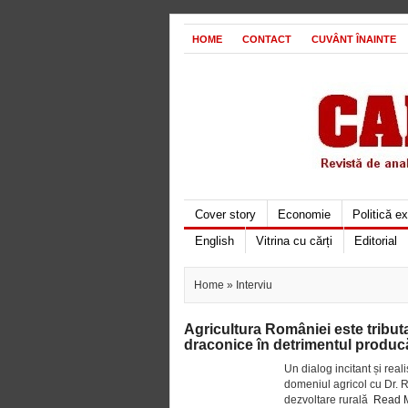
HOME
CONTACT
CUVÂNT ÎNAINTE
Cover story
Economie
Politică e
English
Vitrina cu cărți
Editorial
Home
» Interviu
Agricultura României este tributar
draconice în detrimentul produc
Un dialog incitant și rea
domeniul agricol cu Dr. R
dezvoltare rurală
Read 