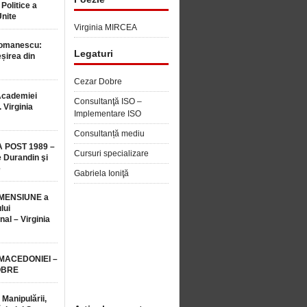
 Politice a
Unite
Virginia MIRCEA
Romanescu:
Legaturi
șirea din
Cezar Dobre
Academiei
Consultanţă ISO –
 Virginia
Implementare ISO
Consultanță mediu
 POST 1989 –
Cursuri specializare
 Durandin şi
e
Gabriela Ioniţă
MENSIUNE a
lui
nal – Virginia
 MACEDONIEI –
OBRE
 Manipulării,