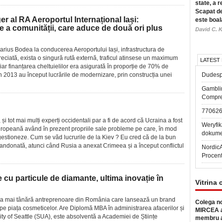
state, a r
Scapat de
al RA Aeroportul Internațional Iași:
este boal
e a comunității, care aduce de două ori plus
David C. K
 Marius Bodea la conducerea Aeroportului Iași, infrastructura de
ciată, exista o singură rută externă, traficul atinsese un maximum
LATEST
ar finanțarea cheltuielilor era asigurată în proporție de 70% de
În 2013 au început lucrările de modernizare, prin construcția unei
Dudesp
Gambli
Compre
77062
, și tot mai mulți experți occidentali par a fi de acord că Ucraina a fost
Weryfik
opeană având în prezent propriile sale probleme pe care, în mod
dokume
e gestioneze. Cum se văd lucrurile de la Kiev ? Eu cred că de la bun
bandonată, atunci când Rusia a anexat Crimeea și a început conflictul
Nordic
Procen
 particule de diamante, ultima inovație în
Vitrina 
a mai tânără antreprenoare din România care lansează un brand
Colega no
piața cosmeticelor. Are Diplomă MBA în administrarea afacerilor și
MIRCEA a
ity of Seattle (SUA), este absolventă a Academiei de Științe
membru a