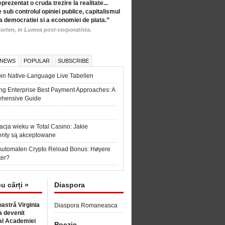
eprezentat o cruda trezire la realitate...
 sub controlul opiniei publice, capitalismul
a democratiei si a economiei de piata.”
orten, in Lumea post-corporatista.
 NEWS
POPULAR
SUBSCRIBE
in Native-Language Live Tabellen
ng Enterprise Best Payment Approaches: A
hensive Guide
6
acja wieku w Total Casino: Jakie
nty są akceptowane
Automaten Crypto Reload Bonus: Høyere
ter?
cu cărți »
Diaspora
astră Virginia
Diaspora Romaneasca
 devenit
l Academiei
Poezie