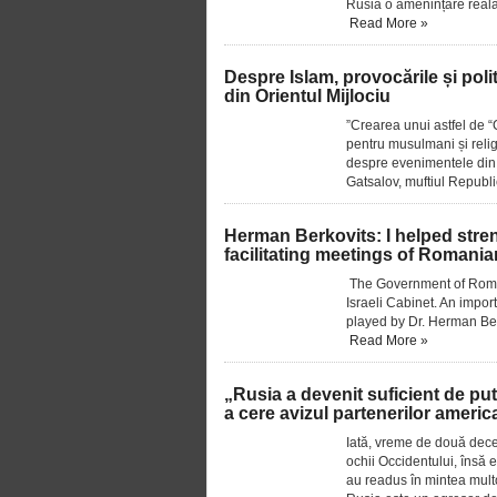
Rusia o amenințare reală
Read More »
Despre Islam, provocările și poli
din Orientul Mijlociu
”Crearea unui astfel de “
pentru musulmani și religi
despre evenimentele din O
Gatsalov, muftiul Republ
Herman Berkovits: I helped stre
facilitating meetings of Romani
The Government of Romani
Israeli Cabinet. An impor
played by Dr. Herman Ber
Read More »
„Rusia a devenit suficient de put
a cere avizul partenerilor americ
Iată, vreme de două decen
ochii Occidentului, însă e
au readus în mintea mult