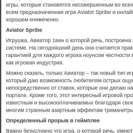
игры, которые становятся несовершенным во всех
всем предназначенная игра Aviator Spribe и онла
хорошем княжеченко.
Aviator Spribe
Игрушка, Авиатор 1вин о которой речь, построена
системе. На сегодняшний день она считается пра
гарантией для каждого игрока ноунсом честности 
как игровая индустрия.
Можно сказать, только Авиатор – так новый тип иг
который даю возможность любителям острых ощу
непосредственно от ставок, которые они делаю н
портале. Кроме того, этот интересный игровой про
известным и высокооплачиваемых благодаря свое
многим странным азартным эффектам триманитры
Определенный прорыв в геймплее
Важно безусловно что игра, о которой речь, умею