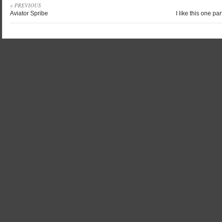
« PREVIOUS
Aviator Spribe
I like this one par