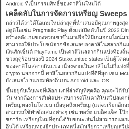
Android ที่เป็นกรรมสิทธิ์ของคาสิโนใหม่ได้
เคล็ดลับในการจัดการเหรียญ Sweeps
กล่าวได้ว่าวิดีโอเกมใหม่ล่าสุดที่นำเสนอมีคุณภาพสู
สตูดิโอเช่น Pragmatic Play ตั้งแต่เปิดตัวในปี 2022 Di
สร้างคลังเกมของพวกเขาขึ้นมาเพื่อให้มีเกมออนไลน์มากก
สามารถใช้ประโยชน์จากข้อเสนอของคาสิโนสลากกินแบ่
เงินสักเซ็นต์ PlayFame เป็นคาสิโนสลากกินแบ่งท้องถิ่นที
ช่วงฤดูร้อนของปี 2024 Stake.united states เป็นผู้โด
ของคาสิโนสลากกินแบ่ง เนื่องจากเป็นคาสิโนไม่กี่แห่งท
crypto นอกจากนี้ คาสิโนสลากกินแบ่งที่ดีที่สุด เช่น M
ยังเสนอโปรแกรมท้องถิ่นบน Android และ iOS
ขึ้นอยู่กับเว็บเพจที่เลือก แต่ที่สำคัญที่สุดคือ คุณจะได้รั
วัน หากต้องการสัมผัสประสบการณ์ในคาสิโนสวีปสเตกที่
เหรียญทองในโดเมน เมื่อพูดถึงเหรียญ (แต่จะเรียกอีกอย
สามารถใช้ทำข้อเสนอต่างๆ เช่น พอร์ต แบล็คแจ็ค โป๊
ชการ์ด เหรียญใหม่ที่คุณได้รับขณะเล่นไม่สามารถแลกเป
อื่นได้ เหรียญทองอีกประเภทหนึ่งมักเรียกว่าเหรียญสวี