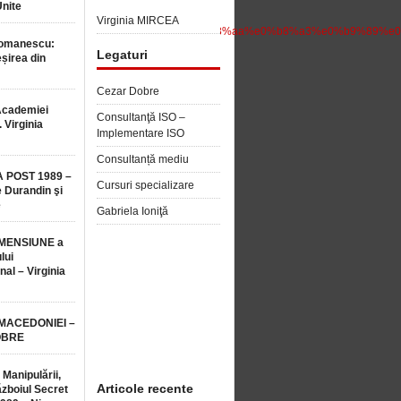
Unite
Virginia MIRCEA
b8%99%e0%b8%97%e0%b8%b5%e0%b9%88%e0%b8%aa%e0%b8%a3%e0%b9%
Romanescu:
Legaturi
șirea din
Cezar Dobre
Academiei
Consultanţă ISO –
 Virginia
Implementare ISO
Consultanță mediu
 POST 1989 –
Cursuri specializare
 Durandin şi
e
Gabriela Ioniţă
MENSIUNE a
lui
nal – Virginia
 MACEDONIEI –
OBRE
 Manipulării,
Articole recente
ăzboiul Secret