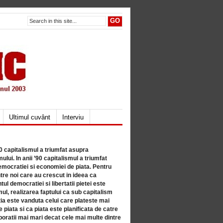
Ultimul cuvânt
Interviu
80 capitalismul a triumfat asupra
lui. In anii ’90 capitalismul a triumfat
mocratiei si economiei de piata. Pentru
tre noi care au crescut in ideea ca
ul democratiei si libertatii pietei este
mul, realizarea faptului ca sub capitalism
a este vanduta celui care plateste mai
 piata si ca piata este planificata de catre
ratii mai mari decat cele mai multe dintre