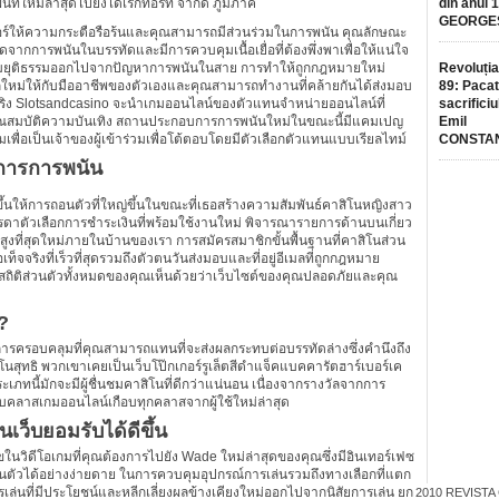
ที่ใหม่ล่าสุดไปยังไดเรกทอรีที่ จำกัด ภูมิภาค
din anul 
GEORGE
กเกอร์ให้ความกระตือรือร้นและคุณสามารถมีส่วนร่วมในการพนัน คุณลักษณะ
ากการพนันในบรรทัดและมีการควบคุมเนื้อเยื่อที่ต้องพึ่งพาเพื่อให้แน่ใจ
ยุติธรรมออกไปจากปัญหาการพนันในสาย การทำให้ถูกกฎหมายใหม่
Revoluția
กใหม่ให้กับมืออาชีพของตัวเองและคุณสามารถทำงานที่คล้ายกันได้ส่งมอบ
89: Pacat
จริง Slotsandcasino จะนำเกมออนไลน์ของตัวแทนจำหน่ายออนไลน์ที่
sacrificiu
ุณสมบัติความบันเทิง สถานประกอบการการพนันใหม่ในขณะนี้มีแคมเปญ
Emil
มเติมเพื่อเป็นเจ้าของผู้เข้าร่วมเพื่อโต้ตอบโดยมีตัวเลือกตัวแทนแบบเรียลไทม์
CONSTA
บการการพนัน
ิ่มขึ้นให้การถอนตัวที่ใหญ่ขึ้นในขณะที่เธอสร้างความสัมพันธ์คาสิโนหญิงสาว
รรดาตัวเลือกการชำระเงินที่พร้อมใช้งานใหม่ พิจารณารายการด้านบนเกี่ยว
ับสูงที่สุดใหม่ภายในบ้านของเรา การสมัครสมาชิกขั้นพื้นฐานที่คาสิโนส่วน
ริงที่เร็วที่สุดรวมถึงตัวตนวันส่งมอบและที่อยู่อีเมลที่ถูกกฎหมาย
งสถิติส่วนตัวทั้งหมดของคุณเห็นด้วยว่าเว็บไซต์ของคุณปลอดภัยและคุณ
ร?
รอบคลุมที่คุณสามารถแทนที่จะส่งผลกระทบต่อบรรทัดล่างซึ่งคำนึงถึง
โนสุทธิ พวกเขาเคยเป็นเว็บโป๊กเกอร์รูเล็ตสีดำแจ็คแบคคารัตฮาร์เบอร์เค
ภทนี้มักจะมีผู้ชื่นชมคาสิโนที่ดีกว่าแน่นอน เนื่องจากรางวัลจากการ
บคลาสเกมออนไลน์เกือบทุกคลาสจากผู้ใช้ใหม่ล่าสุด
นเว็บยอมรับได้ดีขึ้น
ขในวิดีโอเกมที่คุณต้องการไปยัง Wade ใหม่ล่าสุดของคุณซึ่งมีอินเทอร์เฟซ
วนตัวได้อย่างง่ายดาย ในการควบคุมอุปกรณ์การเล่นรวมถึงทางเลือกที่แตก
ล่นที่มีประโยชน์และหลีกเลี่ยงผลข้างเคียงใหม่ออกไปจากนิสัยการเล่น ยก
2010
REVISTA