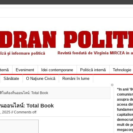
xternă
Eveniment
Idei contemporane
Politică internă
Tehnologie
Sănătate
O Naţiune Civică
Români în lume
©
“In anii ’
าสิโนท้องถิ่นออนไลน์: Total Book
comunismu
asupra de
aceea din
ถิ่นออนไลน์: Total Book
fundament
, 2025 //
Comments off
capitalis
democrati
mult de pe
megacorpo