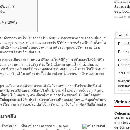
state, a r
ิงคืออะไร?
Scapat de
este boal
นัน
David C. K
รับได้ดีขึ้น
LATEST
ที่สุดองค์กรการพนันใหม่จึงอ้างว่าไม่มีคำแนะนำการธนาคารของคุณ ขึ้นอยู่กับ
หลังจากระบุว่าพวกเขาประมวลผลมากกว่า 50% ของการชำระคืนเว็บทั้งหมด
Dime Sl
ธุรกิจอิเล็กทรอนิกส์ทั่วโลกของพวกเขาเพื่อรวมคุณสมบัติค่าธรรมเนียม
Dudesp
งมากกว่าเจ็ดพันล้านข้อเสนอ
รลงทะเบียนและควบคุมคาสิโนบนเว็บที่ดีที่สุด คาสิโนออนไลน์ที่ได้รับ
Gambli
อนการควบคุมการถอนที่ถูกต้อง ในวันนี้และอายุคุณไม่จำเป็นต้องลง
Compre
รายซึ่งอาจระงับผลกำไรของคุณเอง การเล่นกับการค้นหาหน้าเว็บของเรา
77062
่วยถ่ายโอนได้มากที่สุดนับตั้งแต่การฝากครั้งแรกหมายถึง คุณสามารถ
Weryfik
ล่าสุดคุณยังสามารถค้นหาความเข้าใจโดยเฉพาะอย่างยิ่งว่าจะเกิดขึ้นได้
dokume
รรทัด เช่นวิดีโอเกมเสมือนจริงนั้นมีความสม่ำเสมอมากขึ้นจะถูกค้นพบ
ดีที่สุดหนึ่งในหลาย ๆ ทางเลือกสำหรับการสร้างสถานที่ ดังนั้นเมื่อคุณพบ
nterprise จะได้รับประโยชน์จากโอกาสที่จะลองดู ในขณะที่คุณกำลังเล่น
Vitrina 
วนใหญ่ในการกระทำของเว็บเปอร์เซ็นต์ที่สามารถใช้กับโทรศัพท์มือถือได้อย่าง
Colega no
มายถึง
MIRCEA a
membru a
รเข้ารหัส SSL เพื่อปกป้องการตรวจสอบและคุณ
de Științe