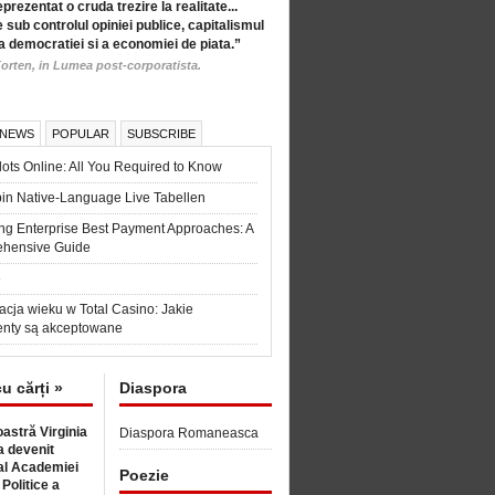
eprezentat o cruda trezire la realitate...
 sub controlul opiniei publice, capitalismul
a democratiei si a economiei de piata.”
orten, in Lumea post-corporatista.
 NEWS
POPULAR
SUBSCRIBE
ots Online: All You Required to Know
in Native-Language Live Tabellen
ng Enterprise Best Payment Approaches: A
hensive Guide
6
acja wieku w Total Casino: Jakie
nty są akceptowane
cu cărți »
Diaspora
astră Virginia
Diaspora Romaneasca
 devenit
l Academiei
Poezie
 Politice a