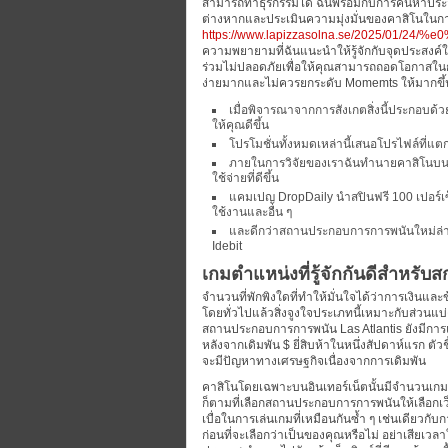
สามารถทำธุรกรรมได้ ฉันพร้อมกับการค้นหาปร
ต่างหากและประเมินความมุ่งมั่นของคาสิโนใน
https://www.lapizzasolna.se/202
ความพยายามที่ฉันแนะนำให้รู้จักกับจุดประสงค์
ร่วมไม่ปลอดภัยเพื่อให้คุณสามารถถอดโอกาสในกา
ง่ายมากและไม่ควรยกระดับ Momemts ให้มากขึ้น
เมื่อพิจารณาจากการสังเกตสิ่งนี้ประกอบด้วยก
ให้คุณดีขึ้น
โปรโมชั่นทั้งหมดเหล่านี้เสนอโปรไฟล์ที่แ
ภายในการวิจัยของเราฉันทำนายคาสิโนบนเว็บ
ใช้จ่ายที่ดีขึ้น
แคมเปญ DropDaily นำสปินฟรี 100 เปอร์เซ็น
ใช้งานและอื่น ๆ
และดีกว่าสถานประกอบการการพนันใหม่ล่าสุดม
Idebit
เกมตำแหน่งที่รู้จักกันดีสำหรับส
จำนวนที่พักพิงใดที่ทำให้มั่นใจได้ว่าการเงิน
โดยทั่วไปแล้วสิ่งจูงใจประเภทนี้เหมาะกับส่วนแบ่ง
สถานประกอบการการพนัน Las Atlantis ยังมีการแข่
หลังจากเดิมพัน $ ยี่สิบห้าในหนึ่งสัปดาห์แรก ตัว
จะมีปัญหาทางเศรษฐกิจเนื่องจากการเดิมพัน
คาสิโนโดยเฉพาะบนอินเทอร์เน็ตนั้นมีจำนวนเกมที
ก็ตามที่เลือกสถานประกอบการการพนันให้เลือกเว็
เบื่อในการเล่นเกมที่เหมือนกันซ้ำ ๆ เช่นเดียวกับ
ก่อนที่จะเลือกว่าเป็นของคุณหรือไม่ อย่าเสียเวล