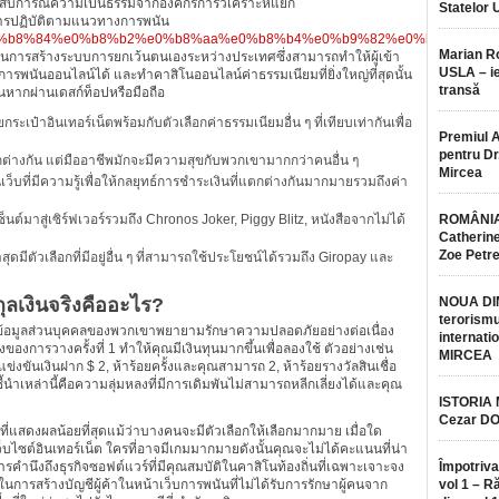
ะสบการณ์ความเป็นธรรมจากองค์กรการวิเคราะห์แยก
Statelor 
การปฏิบัติตามแนวทางการพนัน
5/01/24/%e0%b8%84%e0%b8%b2%e0%b8%aa%e0%b8%b4%e0%b9%82%e0%
Marian 
ในการสร้างระบบการยกเว้นตนเองระหว่างประเทศซึ่งสามารถทำให้ผู้เข้า
USLA – ie
รพนันออนไลน์ได้ และทำคาสิโนออนไลน์ค่าธรรมเนียมที่ยิ่งใหญ่ที่สุดนั้น
transă
หากผ่านเดสก์ท็อปหรือมือถือ
ระเป๋าอินเทอร์เน็ตพร้อมกับตัวเลือกค่าธรรมเนียมอื่น ๆ ที่เทียบเท่ากันเพื่อ
Premiul 
pentru Dr.
ตกต่างกัน แต่มืออาชีพมักจะมีความสุขกับพวกเขามากกว่าคนอื่น ๆ
Mircea
ที่มีความรู้เพื่อให้กลยุทธ์การชำระเงินที่แตกต่างกันมากมายรวมถึงค่า
ต์มาสู่เซิร์ฟเวอร์รวมถึง Chronos Joker, Piggy Blitz, หนังสือจากไม่ได้
ROMÂNIA
Catherine
Zoe Petr
ีตัวเลือกที่มีอยู่อื่น ๆ ที่สามารถใช้ประโยชน์ได้รวมถึง Giropay และ
กุลเงินจริงคืออะไร?
NOUA DI
terorismu
และข้อมูลส่วนบุคคลของพวกเขาพยายามรักษาความปลอดภัยอย่างต่อเนื่อง
internatio
ของการวางครั้งที่ 1 ทำให้คุณมีเงินทุนมากขึ้นเพื่อลองใช้ ตัวอย่างเช่น
MIRCEA
งขันเงินฝาก $ 2, ห้าร้อยครั้งและคุณสามารถ 2, ห้าร้อยรางวัลสินเชื่อ
ชี้นำเหล่านี้คือความลุ่มหลงที่มีการเดิมพันไม่สามารถหลีกเลี่ยงได้และคุณ
ISTORIA
Cezar D
่แสดงผลน้อยที่สุดแม้ว่าบางคนจะมีตัวเลือกให้เลือกมากมาย เมื่อใด
บไซต์อินเทอร์เน็ต ใครที่อาจมีเกมมากมายดังนั้นคุณจะไม่ได้คะแนนที่น่า
การคำนึงถึงธุรกิจซอฟต์แวร์ที่มีคุณสมบัติในคาสิโนท้องถิ่นที่เฉพาะเจาะจง
Împotriva
าในการสร้างบัญชีผู้ค้าในหน้าเว็บการพนันที่ไม่ได้รับการรักษาผู้คนจาก
vol 1 – R