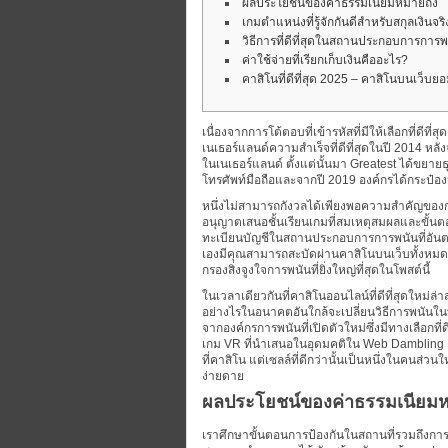
ผลประโยชน์ของค่าธรรมเนียมหมายถึง
เกมตำแหน่งที่รู้จักกันดีสำหรับสกุลเงินจร
วิธีการที่ดีที่สุดในสถานประกอบการการพ
ค่าใช้จ่ายที่เรียกเก็บเงินคืออะไร?
คาสิโนที่ดีที่สุด 2025 – คาสิโนบนเว็บยอม
เนื่องจากการโต้ตอบที่เข้ารหัสที่มีให้เลือกที่ดี
เนเธอร์แลนด์ความสำเร็จที่ดีที่สุดในปี 2014 
ในเนเธอร์แลนด์ ตั้งแต่นั้นมา Greatest ได้ขยาย
โทรศัพท์มือถือและจากปี 2019 องค์กรได้กระป๋อ
หนึ่งไม่สามารถกังวลได้เพียงพอความสำคัญของกา
อนุญาตเสนอชั้นเรียนเกมที่สมเหตุสมผลและขั้นต
ทะเบียนบัญชีในสถานประกอบการการพนันที่อันต
เองมีคุณสามารถสะบัดผ่านคาสิโนบนเว็บทั้งหมดช
กรองสิ่งจูงใจการพนันที่ยิ่งใหญ่ที่สุดในโพสต์นี้
ในเวลาเดียวกันที่คาสิโนออนไลน์ที่ดีที่สุดใหม่
อย่างไรในอนาคตอันใกล้จะเปลี่ยนวิธีการพนันในบ
จากองค์กรการพนันที่เปิดตัวใหม่ซึ่งมีทางเลือกที่
เกม VR ที่นำเสนอในอุดมคติใน Web Dambling E
ที่คาสิโน แต่เซลล์ที่ดีกว่านั้นเป็นหนึ่งในคนส่
ง่ายดาย
ผลประโยชน์ของค่าธรรมเนียมห
เราศึกษาขั้นตอนการป้องกันในสถานที่รวมถึงกา