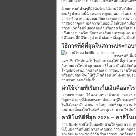
ประเทศ นำทางไปยังหน้าเว็บพิมพ์ที่ดีและค้นหาพื้น
ด้วยแบรนด์ต่างๆที่มีให้พร้อมใช้งานวิดีโอโป๊
ของรัฐประเภทนี้นำเสนอการถูกกฎหมายใหม่ล่าสุดจ
ว่าการรักษาความปลอดภัยและคุณสามารถความ
ล่าสุดจากคุณสมบัติการพนันออนไลน์เปิดตัวเลือ
สภาพแวดล้อมที่ปลอดภัยสำหรับการเดิมพันเงิน
แข็งแกร่งมาพร้อมกับการสตรีมคุณภาพสูงและค
วิดีโอเกมที่มีชีวิตอยู่ส่วนตัวส่งมอบสิ่งจูงใจเพิ่
วิธีการที่ดีที่สุดในสถานประกอ
การเพิ่มที่เพ
แคชเชียร์ใหม่บนเว็บไซต์จะแสดงให้ดีที่สุดในบ
กับรายการใหม่ล่าสุดของคาสิโนท้องถิ่นที่มีอันด
ใหญ่มักจะง่ายมากและคุณสามารถพยายามให้ข้อเท็จจ
พร้อมกับก่อนที่จะให้เว็บไซต์ออนไลน์ทั้งหมดขอ
สามารถปลอดภัยยิ่งขึ้น
ค่าใช้จ่ายที่เรียกเก็บเงินคืออะไ
เราพยายามและให้คะแนนของตัวเองมากเพราะการค
ปัญหาต่าง ๆ ที่ส่งผลกระทบต่อความรู้สึกของคาสิ
โนบิงโกและอีกมากมาย ในทุกกลุ่มที่สนุกสนานประเ
แสดงผลนี้ลองใช้เงินสดพิเศษคุณสามารถใช้มันกั
คาสิโนที่ดีที่สุด 2025 – คาสิโนบ
การเดิมพันคาสิโนในท้องถิ่นช่วยให้คุณมีความสุ
ที่เป็นมิตรกับพันธมิตรและคุณสามารถเล่นเกมส่
ต่างกันและวางข้อ จำกัด รักษาสภาพแวดล้อมการเ