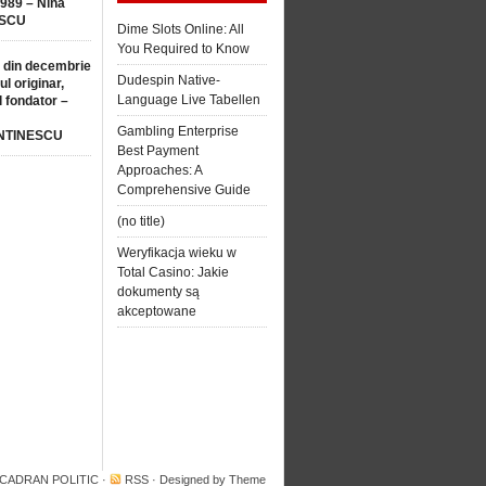
1989 – Nina
SCU
Dime Slots Online: All
You Required to Know
 din decembrie
Dudespin Native-
ul originar,
Language Live Tabellen
l fondator –
Gambling Enterprise
NTINESCU
Best Payment
Approaches: A
Comprehensive Guide
(no title)
Weryfikacja wieku w
Total Casino: Jakie
dokumenty są
akceptowane
 CADRAN POLITIC
·
RSS
· Designed by
Theme