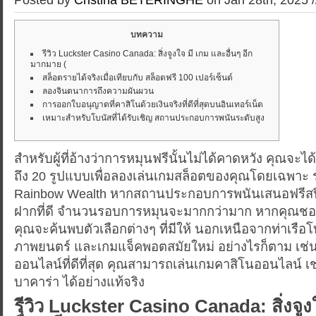
บทความ
รีวิว Luckster Casino Canada: สิ่งจูงใจ มี เกม และอื่นๆ อีก
มากมาย (
สล็อตรายได้จริงเมื่อเทียบกับ สล็อตฟรี 100 เปอร์เซ็นต์
ลองจินตนาการถึงความผันผวน
การออกใบอนุญาตที่คาสิโนด้วยเงินจริงที่ดีที่สุดบนอินเทอร์เน็ต
เหมาะสำหรับโบนัสที่ได้รับเชิญ สถานประกอบการพนันระดับสูง
สำหรับผู้ที่อ้างว่าการหมุนฟรีนั้นไม่ได้คาดหวัง คุณจะ
ถึง 20 รูปแบบเพื่อลองเล่นเกมสล็อตของคุณโดยเฉพาะ ร
Rainbow Wealth หากสถานประกอบการพนันเสนอฟรีสปิ
ฝากที่ดี จำนวนรอบการหมุนจะมากกว่ามาก หากคุณชอบเ
คุณจะค้นพบตัวเลือกต่างๆ ที่มีให้ นอกเหนือจากท่าเรือ
ภาพยนตร์ และเกมแจ็คพอตสมัยใหม่ อย่างไรก็ตาม เช่น
ออนไลน์ที่ดีที่สุด คุณสามารถเล่นเกมคาสิโนออนไลน์ เช
บาคาร่า ได้อย่างแท้จริง
รีวิว Luckster Casino Canada: สิ่งจูง