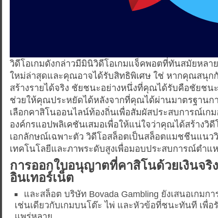
วิดีโอเกมดังกล่าวมีมินิวิดีโอเกมแจ็คพอตที่ทันสมัยหลา
ใหม่ล่าสุดและคุณอาจได้รับสิทธิพิเศษ ใช่ หากคุณสนุก
สร้างรายได้จริง ชัยชนะอย่างหนึ่งที่คุณได้รับคือชัยชน
ช่วยให้คุณประหยัดได้หลังจากที่คุณได้ผ่านมาตรฐานการ
เลือกคาสิโนออนไลน์ท้องถิ่นเพื่อสัมผัสประสบการณ์เกม
องค์กรแอปพลิเคชันเสมอเพื่อให้แน่ใจว่าคุณได้สร้างวิ
เอกลักษณ์เฉพาะตัว วิดีโอสล็อตเป็นสล็อตแมชชีนแนววินเ
เทคโนโลยีและภาพระดับสูงเพื่อมอบประสบการณ์ตำแหน
การออกใบอนุญาตที่คาสิโนด้วยเงินจริงที
อินเทอร์เน็ต
และสล็อต บริษัท Bovada Gambling ยังเสนอเกมการ
เช่นเดียวกับเกมบนโต๊ะ ไพ่ และหัวข้อที่ชนะทันที เพื่
แพร่หลาย