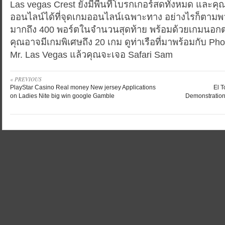
Las vegas Crest ยังมีพื้นที่โบรกเกอร์สดทั้งหมด และค
ออนไลน์ได้ที่จุดเกมออนไลน์เฉพาะทาง อย่างไรก็ตามพวก
มากถึง 400 พอร์ตในจำนวนสุดท้าย พร้อมด้วยเกมนอก
คุณอาจมีเกมพิเศษถึง 20 เกม ดูท่าเรือที่มาพร้อมกับ Ph
Mr. Las Vegas แล้วคุณจะเจอ Safari Sam
« PREVIOUS
PlayStar Casino Real money New jersey Applications
El T
on Ladies Nite big win google Gamble
Demonstration 