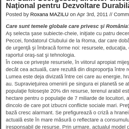
Naţional pentru Dezvoltare Durabil
Posted by
Roxana MAZILU
on Apr 3rd, 2011 //
Comme
Care sunt temele globale care privesc şi România
Aş selecta şase subiecte-cheie, iniţiate cu patru dece
Peccei, fondatorul Clubului de la Roma, dar care dob
de urgenţă şi îmbracă forme noi: resursele, educaţia, cu
raportul oraş-sat şi teh­nologia.
În ceea ce priveşte resursele, în viitorul apropiat mije
decât cea actuală, care rezultă din disproporţia între r
Lumea este deja divizată între cei care au energie, hr
au. Supravieţuirea omenirii pe singura ei planetă se a
populaţie foloseşte 20% din resurse, terenul arabil es
hectare pentru o populaţie de 7 miliarde de locuitori, 
dincolo de care pot izbucni conflicte sociale mari. Preţu
bază cresc alarmant. Se pre­figurează o criză a hranei,
actuală este în mare măsură o reflectare a consumului 
iresponsabil de resurse. Prin urmare, actualul model 