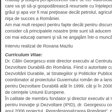
care va şti să-şi gospodărească resursele cu înţelep­ci
grâul şi apa vor fi mai preţioase decât petrolul, agric
nişa de succes a României.
Am mai mult respect pentru fapte decât pentru discursu
consider că principalele noastre ţinte sunt să aducem 
cei mai educaţi oameni şi să ne an­gajăm într-o munc
Interviu realizat de Roxana Mazilu
Curriculum Vitae:
Dr. Călin Georgescu este director executiv al Centrulu
Dezvoltare Durabilă din România. Fiind o autoritate 
Dezvoltării Durabile, al Strategiilor şi Politicilor Public
coordonator al proiectului Guvernului român de a lans
pentru Dezvoltare Durabilă atât în 1999, cât şi în 2008
de cerinţele Uniunii Europene.
În calitate de membru fondator şi director executiv al I
pentru Inovaţie şi Dezvoltare (IPID), dr. Georgescu 
anul 2006 proiectul „Reprofesionalizarea României“, co