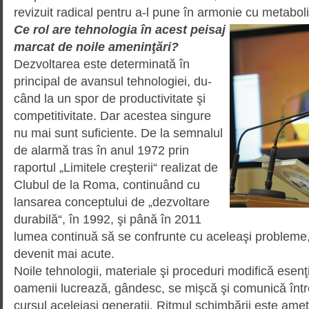
revizuit radical pentru a-l pune în armonie cu metaboli
Ce rol are tehnologia în acest peisaj
marcat de noile ameninţări?
Dezvoltarea este determinată în
principal de avansul tehnologiei, du­
când la un spor de productivitate şi
competitivitate. Dar acestea singure
nu mai sunt suficiente. De la semnalul
de alarmă tras în anul 1972 prin
raportul „Limitele creşterii“ realizat de
Clubul de la Roma, continuând cu
lansarea conceptului de „dezvoltare
durabilă“, în 1992, şi până în 2011
lumea continuă să se confrunte cu aceleaşi probleme
devenit mai acute.
Noile tehnologii, materiale şi pro­ceduri modifică esen
oamenii lucrează, gândesc, se mişcă şi comunică între
cursul aceleiaşi generaţii. Ritmul schim­bării este ameţ