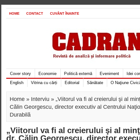
HOME
CONTACT
CUVÂNT ÎNAINTE
Cover story
Economie
Politică externă
Eveniment
Idei c
English
Vitrina cu cărți
Editorial
Sănătate
O Naţiune Civic
Home
»
Interviu
» „Viitorul va fi al creierului şi al minţ
Călin Georgescu, director executiv al Centrului Naţi
Durabilă
„Viitorul va fi al creierului şi al min
dr. Călin Georgescu, director execu