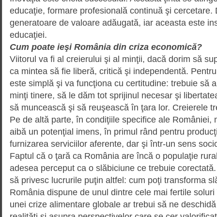
educaţie, formare profesională conti­nu­ă şi cercetare.
generatoare de valoare adăugată, iar aceasta este ins
educaţiei.
Cum poate ieşi România din criza economică?
Viitorul va fi al creierului şi al minţii, dacă dorim să
ca mintea să fie liberă, critică şi independentă. Pentru
este simplă şi va funcţiona cu certitudine: trebuie s
minţi tinere, să le dăm tot sprijinul necesar şi libertatea
să muncească şi să reuşească în ţara lor. Creierele tr
Pe de altă parte, în condiţiile spe­cifice ale României,
aibă un potenţial imens, în primul rând pentru producţ
furnizarea serviciilor aferente, dar şi într-un sens so
Faptul că o ţară ca România are încă o populaţie rur
adesea perceput ca o slăbiciune ce trebuie corectată.
să privesc lucrurile puţin altfel: cum poţi transforma sl
România dispune de unul dintre cele mai fertile solur
unei crize alimen­tare globale ar trebui să ne deschidă
realităţi şi asupra perspectivelor care se cer valorificate