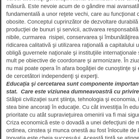
măsură. Este nevoie acum de o gândire mai avansată ş
fundamentală a unor reţete vechi, care au funcţionat 
obosite. Conceptul cuprin­ză­tor de dezvoltare durabilă
producţiei de bunuri şi servicii, acti­varea responsabil
nibile, curmarea risipei, conser­va­rea şi îmbunătăţirea 
ridicarea calitativă şi utilizarea raţională a capitalulu
obligă guvernele naţionale şi instituţiile internaţional
mult pe obiective de coordo­nare şi armonizare. În ziua
nu mai poate opera în afara bogăţiei de cunoştinţe şi
de cercetători inde­pendenţi şi experţi.
Educaţia şi cercetarea sunt compo­nente important
stat. Care este viziunea dumneavoastră cu privir
Stâlpii civilizaţiei sunt ştiinţa, tehnologia şi economia,
stea bine ancoraţi în educaţie. Cu cât investiţia în edu
prioritate cu atât supravieţuirea omenirii va fi mai sig
Criza economică este o dovadă a unei defecţiuni de m
ordinea, cinstea şi munca onestă au fost înlocuite de 
Inovaţia este cheia succesului. Această ţintă se atinge 