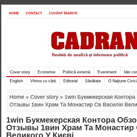
HOME
CONTACT
CUVÂNT ÎNAINTE
Cover story
Economie
Politică externă
Eveniment
Idei c
English
Vitrina cu cărți
Editorial
Sănătate
O Naţiune Civic
Home
»
Cover story
» 1win Букмекерская Контора
Отзывы 1вин Храм Та Монастир Св Василія Велик
1win Букмекерская Контора Обзо
Отзывы 1вин Храм Та Монастир 
Великого У Києві