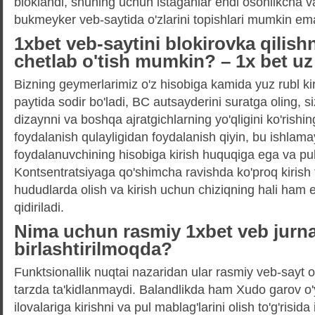
bloklandi, shuning uchun istaganlar endi osonlikcha v
bukmeyker veb-saytida o'zlarini topishlari mumkin em
1xbet veb-saytini blokirovka qilish
chetlab o'tish mumkin? – 1x bet uz
Bizning geymerlarimiz o'z hisobiga kamida yuz rubl kir
paytida sodir bo'ladi, BC autsayderini suratga oling, s
dizaynni va boshqa ajratgichlarning yo'qligini ko'rish
foydalanish qulayligidan foydalanish qiyin, bu ishlama
foydalanuvchining hisobiga kirish huquqiga ega va pu
Kontsentratsiyaga qo'shimcha ravishda ko'proq kirish
hududlarda olish va kirish uchun chiziqning hali ham et
qidiriladi.
Nima uchun rasmiy 1xbet veb jurna
birlashtirilmoqda?
Funktsionallik nuqtai nazaridan ular rasmiy veb-sayt 
tarzda ta'kidlanmaydi. Balandlikda ham Xudo garov o'
ilovalariga kirishni va pul mablag'larini olish to'g'ris