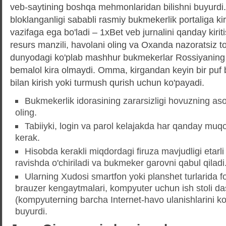
veb-saytining boshqa mehmonlaridan bilishni buyurdi
bloklanganligi sababli rasmiy bukmekerlik portaliga kir
vazifaga ega bo'ladi – 1xBet veb jurnalini qanday kiri
resurs manzili, havolani oling va Oxanda nazoratsiz to
dunyodagi ko'plab mashhur bukmekerlar Rossiyaning d
bemalol kira olmaydi. Omma, kirgandan keyin bir puf bi
bilan kirish yoki turmush qurish uchun ko'payadi.
Bukmekerlik idorasining zararsizligi hovuzning asos
oling.
Tabiiyki, login va parol kelajakda har qanday muqobi
kerak.
Hisobda kerakli miqdordagi firuza mavjudligi etarl
ravishda o'chiriladi va bukmeker garovni qabul qiladi
Ularning Xudosi smartfon yoki planshet turlarida f
brauzer kengaytmalari, kompyuter uchun ish stoli das
(kompyuterning barcha Internet-havo ulanishlarini kod
buyurdi.