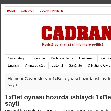
HOME
CONTACT
CUVÂNT ÎNAINTE
Cover story
Economie
Politică externă
Eveniment
Idei c
English
Vitrina cu cărți
Editorial
Sănătate
O Naţiune Civic
Home
»
Cover story
» 1xBet oynasi hozirda ishlaydi
sayti
1xBet oynasi hozirda ishlaydi 1xBe
sayti
Posted by
Radu GEORGESCU
on Feb 15th, 2025 //