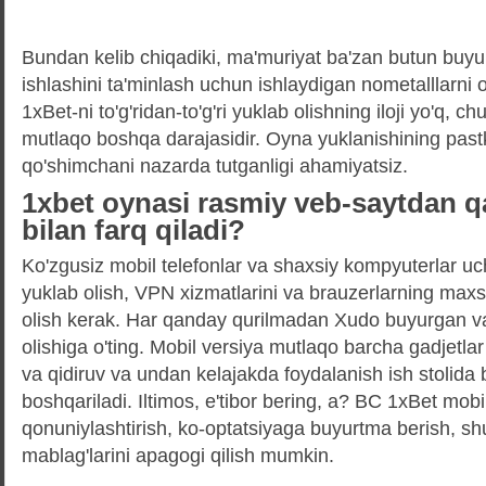
Bundan kelib chiqadiki, ma'muriyat ba'zan butun buy
ishlashini ta'minlash uchun ishlaydigan nometalllarni o
1xBet-ni to'g'ridan-to'g'ri yuklab olishning iloji yo'q, 
mutlaqo boshqa darajasidir. Oyna yuklanishining past
qo'shimchani nazarda tutganligi ahamiyatsiz.
1xbet oynasi rasmiy veb-saytdan qay
bilan farq qiladi?
Ko'zgusiz mobil telefonlar va shaxsiy kompyuterlar uc
yuklab olish, VPN xizmatlarini va brauzerlarning maxs
olish kerak. Har qanday qurilmadan Xudo buyurgan va
olishiga o'ting. Mobil versiya mutlaqo barcha gadjetla
va qidiruv va undan kelajakda foydalanish ish stolida 
boshqariladi. Iltimos, e'tibor bering, a? BC 1xBet mobi
qonuniylashtirish, ko-optatsiyaga buyurtma berish, sh
mablag'larini apagogi qilish mumkin.