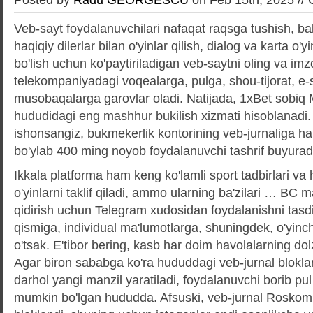
Veb-sayt foydalanuvchilari nafaqat raqsga tushish, ba
haqiqiy dilerlar bilan o'yinlar qilish, dialog va karta o
bo'lish uchun ko'paytiriladigan veb-saytni oling va im
telekompaniyadagi voqealarga, pulga, shou-tijorat, e-
musobaqalarga garovlar oladi. Natijada, 1xBet sobiq
hududidagi eng mashhur bukilish xizmati hisoblanadi
ishonsangiz, bukmekerlik kontorining veb-jurnaliga h
bo'ylab 400 ming noyob foydalanuvchi tashrif buyurad
Ikkala platforma ham keng ko'lamli sport tadbirlari v
o'yinlarni taklif qiladi, ammo ularning ba'zilari … BC m
qidirish uchun Telegram xudosidan foydalanishni tasdi
qismiga, individual ma'lumotlarga, shuningdek, o'yinchi
o'tsak. E'tibor bering, kasb har doim havolalarning dolz
Agar biron sababga ko'ra hududdagi veb-jurnal blokla
darhol yangi manzil yaratiladi, foydalanuvchi borib pul
mumkin bo'lgan hududda. Afsuski, veb-jurnal Rosko