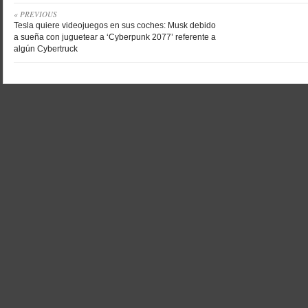
« PREVIOUS
Tesla quiere videojuegos en sus coches: Musk debido
a sueña con juguetear a ‘Cyberpunk 2077’ referente a
algún Cybertruck