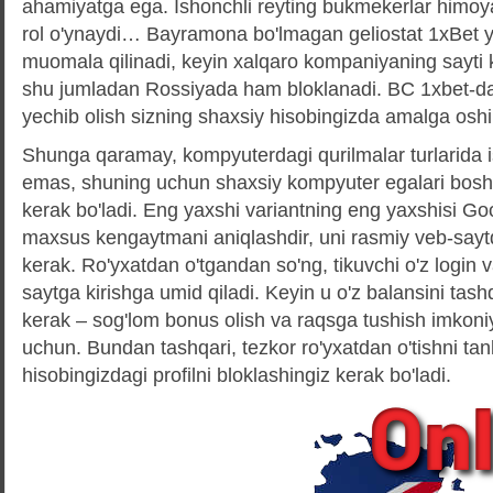
ahamiyatga ega. Ishonchli reyting bukmekerlar himoy
rol o'ynaydi… Bayramona bo'lmagan geliostat 1xBet yu
muomala qilinadi, keyin xalqaro kompaniyaning sayti 
shu jumladan Rossiyada ham bloklanadi. BC 1xbet-dan
yechib olish sizning shaxsiy hisobingizda amalga oshir
Shunga qaramay, kompyuterdagi qurilmalar turlarida i
emas, shuning uchun shaxsiy kompyuter egalari boshqa
kerak bo'ladi. Eng yaxshi variantning eng yaxshisi G
maxsus kengaytmani aniqlashdir, uni rasmiy veb-saytd
kerak. Ro'yxatdan o'tgandan so'ng, tikuvchi o'z login v
saytga kirishga umid qiladi. Keyin u o'z balansini tashq
kerak – sog'lom bonus olish va raqsga tushish imkoniy
uchun. Bundan tashqari, tezkor ro'yxatdan o'tishni ta
hisobingizdagi profilni bloklashingiz kerak bo'ladi.