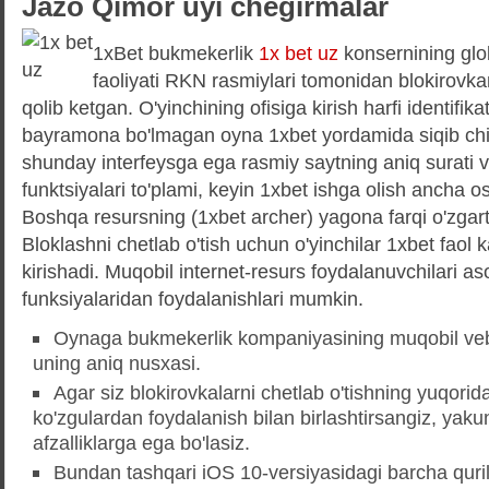
Jazo Qimor uyi chegirmalar
1xBet bukmekerlik
1x bet uz
konsernining glob
faoliyati RKN rasmiylari tomonidan blokirovka
qolib ketgan. O'yinchining ofisiga kirish harfi identifikat
bayramona bo'lmagan oyna 1xbet yordamida siqib chiq
shunday interfeysga ega rasmiy saytning aniq surati 
funktsiyalari to'plami, keyin 1xbet ishga olish ancha o
Boshqa resursning (1xbet archer) yagona farqi o'zgarti
Bloklashni chetlab o'tish uchun o'yinchilar 1xbet faol
kirishadi. Muqobil internet-resurs foydalanuvchilari a
funksiyalaridan foydalanishlari mumkin.
Oynaga bukmekerlik kompaniyasining muqobil veb-j
uning aniq nusxasi.
Agar siz blokirovkalarni chetlab o'tishning yuqorida
ko'zgulardan foydalanish bilan birlashtirsangiz, yaku
afzalliklarga ega bo'lasiz.
Bundan tashqari iOS 10-versiyasidagi barcha qur