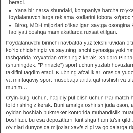
beradi.
Yana bir narsa shundaki, kompaniya barcha ro'yxa
foydalanuvchilarga reklama kodlarini tobora ko'pro
Biroq, MDH mijozlari o'tkazilgan saytga osongina k
faoliyati boshqa mamlakatlarda ruxsat etilgan.
Foydalanuvchi birinchi navbatda yuz tekshiruvidan o'ti
ko'rib chiqishingiz va saytning ishchi oynasiga yoki ha
tashqarida ro'yxatdan o'tishingiz kerak. Xalqaro Pinna
(shuningdek, "Pinnacle") sport uchun yuzlab hovuzlarn
taklifini taqdim etadi. Klubning afzalliklari orasida yuqor
va mintaqaviy sport musobaqalarida qatnashish va ul
muhim…
O'yin-kulgi uchun, haqiqiy pul olish uchun Parimatch h
to'ldirishingiz kerak. Buni amalga oshirish juda oson
oyidan boshlab bukmeker kontorida muhandislik mua
boshladi, bu esa depozitlarni kiritishga ham ta'sir qildi
o'yinlari dunyosida mijozlar xavfsizligi va qoidalarga ri