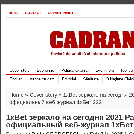
HOME
CONTACT
CUVÂNT ÎNAINTE
Cover story
Economie
Politică externă
Eveniment
Idei c
English
Vitrina cu cărți
Editorial
Sănătate
O Naţiune Civic
Home
»
Cover story
» 1xBet зеркало на сегодня 2
официальный веб-журнал 1хБет 222
1xBet зеркало на сегодня 2021 Р
официальный веб-журнал 1хБет
Posted by
Radu GEORGESCU
on Feb 7th, 2025 //
C