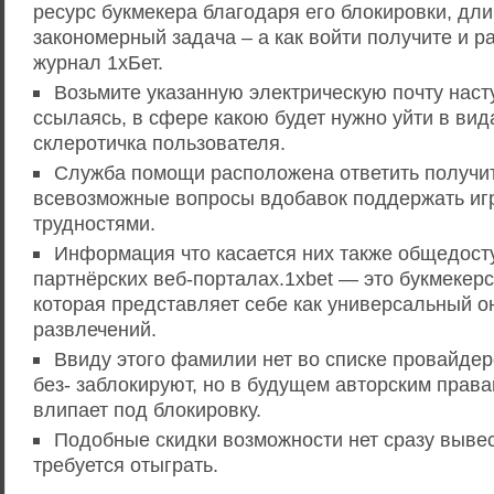
ресурс букмекера благодаря его блокировки, дли
закономерный задача – а как войти получите и р
журнал 1хБет.
Возьмите указанную электрическую почту наст
ссылаясь, в сфере какою будет нужно уйти в вид
склеротичка пользователя.
Служба помощи расположена ответить получи
всевозможные вопросы вдобавок поддержать игр
трудностями.
Информация что касается них также общедост
партнёрских веб-порталах.1xbet — это букмекер
которая представляет себе как универсальный о
развлечений.
Ввиду этого фамилии нет во списке провайдер
без- заблокируют, но в будущем авторским права
влипает под блокировку.
Подобные скидки возможности нет сразу вывес
требуется отыграть.