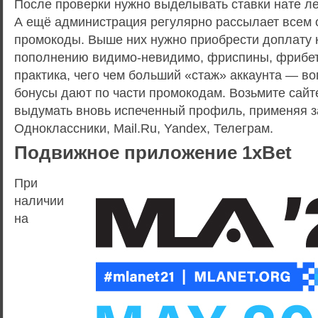
После проверки нужно выделывать ставки нате л
А ещё администрация регулярно рассылает все
промокоды. Выше них нужно приобрести доплату
пополнению видимо-невидимо, фриспины, фрибет
практика, чего чем больший «стаж» аккаунта — в
бонусы дают по части промокодам. Возьмите сайт
выдумать вновь испеченный профиль, применяя з
Одноклассники, Mail.Ru, Yandex, Телеграм.
Подвижное приложение 1xBet
При
наличии
на