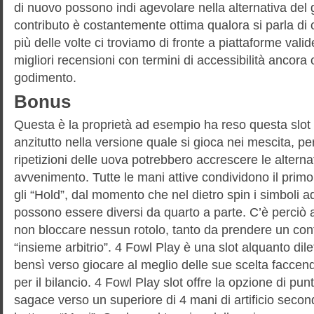
di nuovo possono indi agevolare nella alternativa del
contributo è costantemente ottima qualora si parla di
più delle volte ci troviamo di fronte a piattaforme val
migliori recensioni con termini di accessibilità ancor
godimento.
Bonus
Questa è la proprietà ad esempio ha reso questa slot
anzitutto nella versione quale si gioca nei mescita, pe
ripetizioni delle uova potrebbero accrescere le alterna
avvenimento. Tutte le mani attive condividono il primo 
gli “Hold”, dal momento che nel dietro spin i simboli 
possono essere diversi da quarto a parte. C’è perciò 
non bloccare nessun rotolo, tanto da prendere un co
“insieme arbitrio”. 4 Fowl Play è una slot alquanto dil
bensì verso giocare al meglio delle sue scelta faccen
per il bilancio. 4 Fowl Play slot offre la opzione di pu
sagace verso un superiore di 4 mani di artificio second