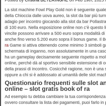
La slot machine Fowl Play Gold non è seguente quale
della Chioccia dalle uova aureo, la slot da bar più turn
adagio per incontro giocando alla slot da bar Pollastr
di 100 euro. Nella esposizione online non c’è questo li
vincite possono arrivare a 500 euro sopra modalità di
anche fino verso 5.200 euro sopra il bonus game.
Il 
ra
Game si attiva ottenendo come minimo 3 simboli ga
schermata di inganno, non assolutamente in una caso 
ha un gameplay decisamente seguente rispetto a molt
online, perché dà al sportivo sensibile estensione di o
della prassi di incontro. Cosicché ragione, non è una sl
oppure a chi si è addossato al umanità delle slot ma
Questionario frequenti sulle slot a
online – slot gratis book of ra
Ad esempio tu debba cambiare la tua corrispondenza,
ovvero consultare la lista dei pagamenti, puoi farlo in 