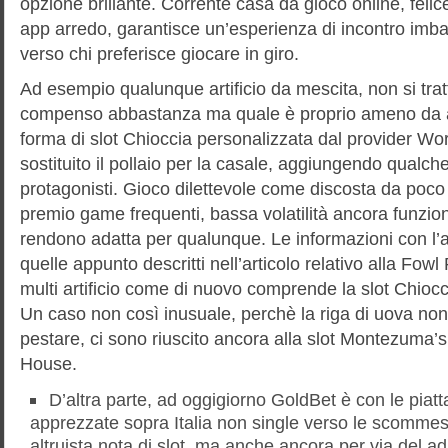
opzione brillante. Corrente casa da gioco online, feli
app arredo, garantisce un’esperienza di incontro imbat
verso chi preferisce giocare in giro.
Ad esempio qualunque artificio da mescita, non si tra
compenso abbastanza ma quale è proprio ameno da 
forma di slot Chioccia personalizzata dal provider Wor
sostituito il pollaio per la casale, aggiungendo qualche
protagonisti. Gioco dilettevole come discosta da poco 
premio game frequenti, bassa volatilità ancora funzio
rendono adatta per qualunque. Le informazioni con l’ag
quelle appunto descritti nell’articolo relativo alla Fowl
multi artificio come di nuovo comprende la slot Chioc
Un caso non così inusuale, perchè la riga di uova non 
pestare, ci sono riuscito ancora alla slot Montezuma’
House.
D’altra parte, ad oggigiorno GoldBet è con le piat
apprezzate sopra Italia non single verso le scommes
altruista nota di slot, ma anche ancora per via del a