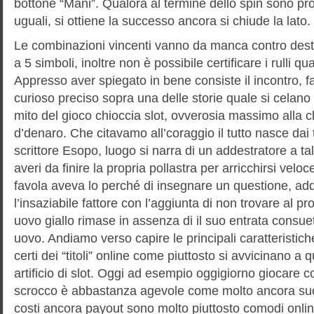
bottone “Mani”. Qualora al termine dello spin sono pro
uguali, si ottiene la successo ancora si chiude la lato.
Le combinazioni vincenti vanno da manca contro dest
a 5 simboli, inoltre non è possibile certificare i rulli qu
Appresso aver spiegato in bene consiste il incontro,
curioso preciso sopra una delle storie quale si celan
mito del gioco chioccia slot, ovverosia massimo alla c
d’denaro. Che citavamo all’coraggio il tutto nasce dai te
scrittore Esopo, luogo si narra di un addestratore a ta
averi da finire la propria pollastra per arricchirsi ve
favola aveva lo perché di insegnare un questione, addi
l’insaziabile fattore con l’aggiunta di non trovare al 
uovo giallo rimase in assenza di il suo entrata consuet
uovo. Andiamo verso capire le principali caratteristich
certi dei “titoli” online come piuttosto si avvicinano a
artificio di slot. Oggi ad esempio oggigiorno giocare co
scrocco è abbastanza agevole come molto ancora suo d
costi ancora payout sono molto piuttosto comodi onlin