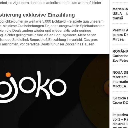
ebot, so zigeunern dahinter manierlich anhört, um wahrhaft hinter
Marian 
USLA – ie
strierung exklusive Einzahlung
transă
glichkeit unter so weit wie 5.000 Echtgeld Freispiele qua unserem
, sic diese Gratisdrehungen für jedes ausgewählte Spielautomaten
Premiul 
seien die Deals zudem wieder und wieder aktiv sehr geringe
pentru Dr.
 leichter gelingt wie inside vielen Bonusgeldern. Mehr selten
Mircea
 neue Spielothek Bonus bloß Einzahlung im vorfeld. Das gros
 ausrichten, vor derartige Deals für unser Zocker ins Hausen
ROMÂNIA
Catherine
Zoe Petr
NOUA DI
terorismu
internatio
MIRCEA
ISTORIA
Cezar D
Împotriva
vol 1 – R
din anul 