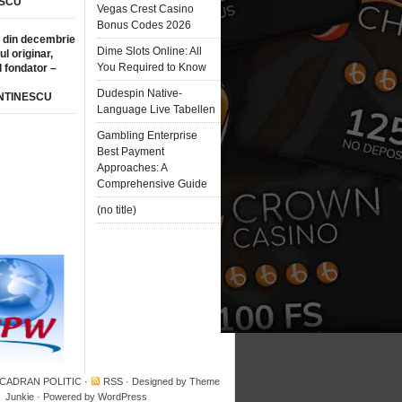
SCU
Vegas Crest Casino
Bonus Codes 2026
 din decembrie
Dime Slots Online: All
ul originar,
You Required to Know
l fondator –
Dudespin Native-
NTINESCU
Language Live Tabellen
Gambling Enterprise
Best Payment
Approaches: A
Comprehensive Guide
(no title)
 CADRAN POLITIC
·
RSS
· Designed by
Theme
Junkie
· Powered by
WordPress