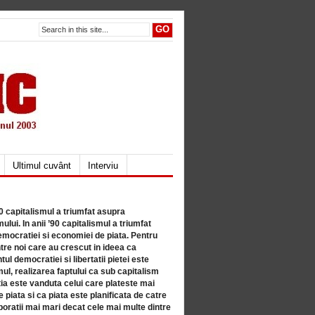
Ultimul cuvânt
Interviu
80 capitalismul a triumfat asupra
lui. In anii ’90 capitalismul a triumfat
mocratiei si economiei de piata. Pentru
tre noi care au crescut in ideea ca
ul democratiei si libertatii pietei este
mul, realizarea faptului ca sub capitalism
a este vanduta celui care plateste mai
 piata si ca piata este planificata de catre
ratii mai mari decat cele mai multe dintre