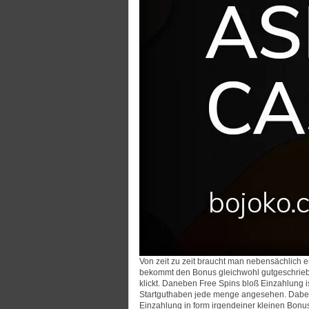
Von zeit zu zeit braucht man nebensächlich 
bekommt den Bonus gleichwohl gutgeschriebe
klickt. Daneben Free Spins bloß Einzahlung i
Startguthaben jede menge angesehen. Dabei 
Einzahlung in form irgendeiner kleinen Bon