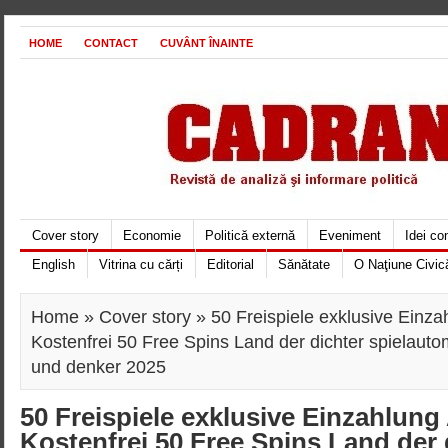
HOME
CONTACT
CUVÂNT ÎNAINTE
Cover story
Economie
Politică externă
Eveniment
Idei c
English
Vitrina cu cărți
Editorial
Sănătate
O Naţiune Civic
Home
»
Cover story
» 50 Freispiele exklusive Einzah
Kostenfrei 50 Free Spins Land der dichter spielautom
und denker 2025
50 Freispiele exklusive Einzahlung 
Kostenfrei 50 Free Spins Land der 