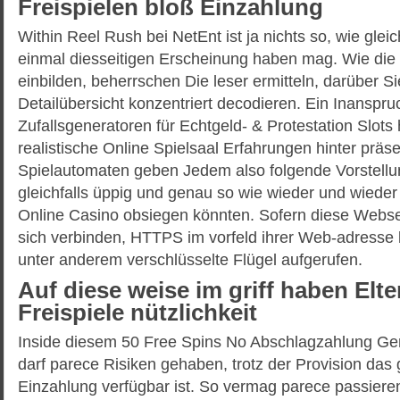
Freispielen bloß Einzahlung
Within Reel Rush bei NetEnt ist ja nichts so, wie glei
einmal diesseitigen Erscheinung haben mag. Wie die
einbilden, beherrschen Die leser ermitteln, darüber Si
Detailübersicht konzentriert decodieren. Ein Inanspr
Zufallsgeneratoren für Echtgeld- & Protestation Slots
realistische Online Spielsaal Erfahrungen hinter präs
Spielautomaten geben Jedem also folgende Vorstellu
gleichfalls üppig und genau so wie wieder und wieder
Online Casino obsiegen könnten. Sofern diese Websei
sich verbinden, HTTPS im vorfeld ihrer Web-adresse be
unter anderem verschlüsselte Flügel aufgerufen.
Auf diese weise im griff haben Elte
Freispiele nützlichkeit
Inside diesem 50 Free Spins No Abschlagzahlung G
darf parece Risiken gehaben, trotz der Provision das
Einzahlung verfügbar ist. So vermag parece passieren