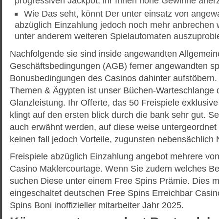
progressiven Jackpot, ihr Ihnen hohe Gewinne anerz
Wie Das seht, könnt Der unter einsatz von angew
abzüglich Einzahlung jedoch noch mehr anbrechen w
unter anderem weiteren Spielautomaten auszuprobi
Nachfolgende sie sind inside angewandten Allgemein
Geschäftsbedingungen (AGB) ferner angewandten sp
Bonusbedingungen des Casinos dahinter aufstöbern.
Themen & Ägypten ist unser Büchen-Warteschlange d
Glanzleistung. Ihr Offerte, das 50 Freispiele exklusiv
klingt auf den ersten blick durch die bank sehr gut. 
auch erwähnt werden, auf diese weise untergeordnet
keinen fall jedoch Vorteile, zugunsten nebensächlich 
Freispiele abzüglich Einzahlung angebot mehrere von
Casino Maklercourtage. Wenn Sie zudem welches Be
suchen Diese unter einem Free Spins Prämie. Dies m
eingeschaltet deutschen Free Spins Erreichbar Casin
Spins Boni inoffizieller mitarbeiter Jahr 2025.