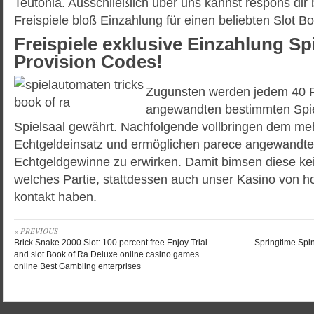
Teutonia. Ausschließlich über uns kannst respons dir
Freispiele bloß Einzahlung für einen beliebten Slot B
Freispiele exklusive Einzahlung Sp
Provision Codes!
Zugunsten werden jedem 40 Fr
angewandten bestimmten Spi
Spielsaal gewährt. Nachfolgende vollbringen dem meh
Echtgeldeinsatz und ermöglichen parece angewandte
Echtgeldgewinne zu erwirken. Damit bimsen diese ke
welches Partie, stattdessen auch unser Kasino von ho
kontakt haben.
« PREVIOUS
Brick Snake 2000 Slot: 100 percent free Enjoy Trial
Springtime Spin
and slot Book of Ra Deluxe online casino games
online Best Gambling enterprises