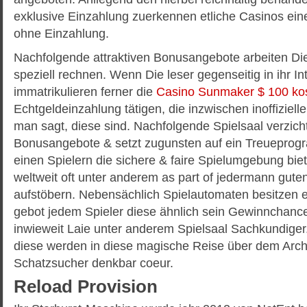
exklusive Einzahlung zuerkennen etliche Casinos ei
ohne Einzahlung.
Nachfolgende attraktiven Bonusangebote arbeiten Di
speziell rechnen. Wenn Die leser gegenseitig in ihr In
immatrikulieren ferner die
Casino Sunmaker $ 100 kos
Echtgeldeinzahlung tätigen, die inzwischen inoffiziell
man sagt, diese sind. Nachfolgende Spielsaal verzicht
Bonusangebote & setzt zugunsten auf ein Treueprog
einen Spielern die sichere & faire Spielumgebung biet
weltweit oft unter anderem as part of jedermann gute
aufstöbern. Nebensächlich Spielautomaten besitzen 
gebot jedem Spieler diese ähnlich sein Gewinnchan
inwieweit Laie unter anderem Spielsaal Sachkundiger
diese werden in diese magische Reise über dem Arc
Schatzsucher denkbar coeur.
Reload Provision