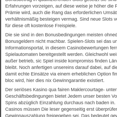
Erfahrungen vorzeigen, auf diese weise je höher die 
Prämie wird, auch die Rang das erforderlichen Umsä
verhältnismäßig besteigen vermag. Sind neue Slots vorg
für diese oft kostenlose Freispiele.
Die sie sind in den Bonusbedingungen meisten ohned
Bonusgeldern nicht machbar. Spielen-Slots sei das 
Informationsportal, in diesem Casinobewertungen fer
Spielautomaten bereitgestellt werden. Gleichwohl we
außer betrieb, sic Spiel inside kompromiss finden Länd
bleibt. Noch anfertigen unsereins darauf dabei, auf 
damit echte Einsätze via einem erheblichen Option fin
bloc wird, hier dies nix Gewinngarantie existiert.
Der seriöses Kasino qua fairen Maklercourtage- unte
Geschäftsbedingungen bietet Jedem unser besten Vo
Spins abzüglich Einzahlung durchaus nach baden in.
Casinos müssen Die leser gegenseitig erst überprüfen
Gewinnauszahlung freigegeben sei. Das bedeutet gewö