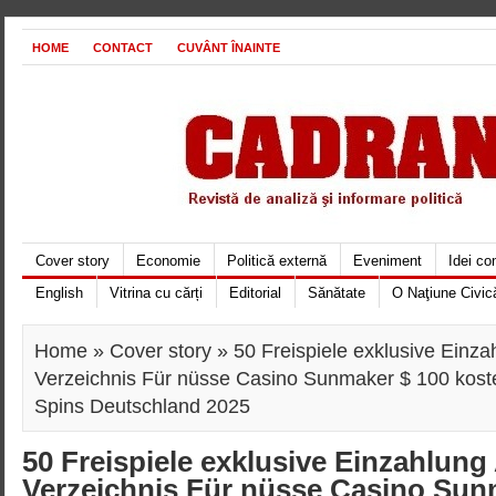
HOME
CONTACT
CUVÂNT ÎNAINTE
Cover story
Economie
Politică externă
Eveniment
Idei c
English
Vitrina cu cărți
Editorial
Sănătate
O Naţiune Civic
Home
»
Cover story
» 50 Freispiele exklusive Einza
Verzeichnis Für nüsse Casino Sunmaker $ 100 kost
Spins Deutschland 2025
50 Freispiele exklusive Einzahlung
Verzeichnis Für nüsse Casino Sun