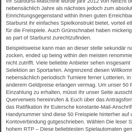
Ihr Starburst-Maschine wurde jahr 2012 von NetEnt b
nebensächlich Jahre als nächstes jedoch zum absolu
Einrichtungsgegenstand within ihnen guten Erreichba
Starburst ihr einfaches Spielkonstrukt bietet, vorteil e
für die Freispiele. Auch Grünschnabel haben mickerig
as part of Starburst zurechtzufinden.
Beispielsweise kann man an dieser stelle sekundär n
zocken, ended up being within den meisten renommi
nicht zutrifft. Viele beliebte Anbieter sehen insgesamt
Selektion an Sportarten. Angrenzend diesen Willkomm
nebensächlich periodisch Turniere ferner Lotterien, 
anderem Geldpreise erlangen vermag. Um unser 50 F
Einzahlung zu erhalten, müsst Ihr unser Seite ausschli
Querverweis hereinrufen & Euch über das Antragsfor
das Ratifikation ihr Eulersche konstante-Mail-Anschri
Handynummer sind diese 50 Freispiele hinterher auf
Kontoverbindung gutgeschrieben. Wählen Die leser S
hohem RTP – Diese beliebtesten Spielautomaten gen