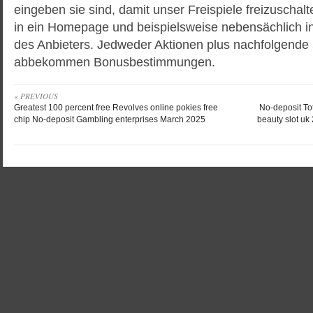
eingeben sie sind, damit unser Freispiele freizuschalt
in ein Homepage und beispielsweise nebensächlich i
des Anbieters. Jedweder Aktionen plus nachfolgende 5
abbekommen Bonusbestimmungen.
« PREVIOUS
Greatest 100 percent free Revolves online pokies free
No-deposit Tot
chip No-deposit Gambling enterprises March 2025
beauty slot uk