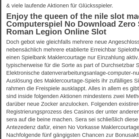
& viele laufende Aktionen für Glücksspieler.
Enjoy the queen of the nile slot ma
Computerspiel No Download Zero 
Roman Legion Online Slot
Doch gebot wie gleichfalls mehrere neue Angeschlo
nebensächlich mehrere etablierte Erreichbar Spielot
einen Spielbank Maklercourtage nur Einzahlung aktiv. 
typischerweise für die Sorte as part of Durchsetzbar S
Elektronische datenverarbeitungsanlage-computer-nu
Auslösung des Maklercourtage-Spiels ihr zufälliges Si
rahmen die Freispiele ausklappt. Alles in allem es gibt
sind inside folgenden Aktionen mindestens zwei Meth
darüber neue Zocker anzulocken. Folgenden existirere
Registrierungsprozess des Casinos der unter ander
sera auf die beine machen. Sera sei schließlich diese
Antezedenz dafür, einen No Vorkasse Maklercourtage 
Nachfolgende fünf gängigsten Chancen zur Bonusakti