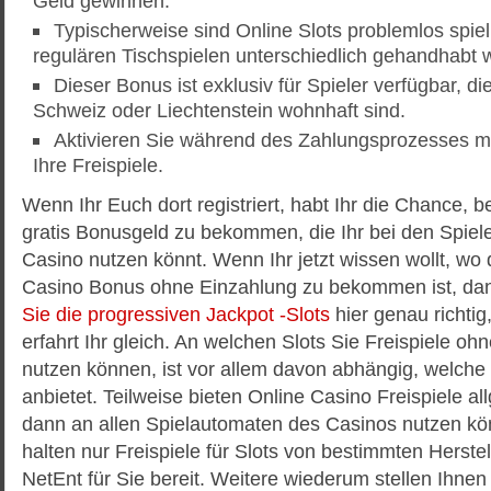
Geld gewinnen.
Typischerweise sind Online Slots problemlos spie
regulären Tischspielen unterschiedlich gehandhabt w
Dieser Bonus ist exklusiv für Spieler verfügbar, di
Schweiz oder Liechtenstein wohnhaft sind.
Aktivieren Sie während des Zahlungsprozesses m
Ihre Freispiele.
Wenn Ihr Euch dort registriert, habt Ihr die Chance, 
gratis Bonusgeld zu bekommen, die Ihr bei den Spiel
Casino nutzen könnt. Wenn Ihr jetzt wissen wollt, wo
Casino Bonus ohne Einzahlung zu bekommen ist, dan
Sie die progressiven Jackpot -Slots
hier genau richtig
erfahrt Ihr gleich. An welchen Slots Sie Freispiele oh
nutzen können, ist vor allem davon abhängig, welche
anbietet. Teilweise bieten Online Casino Freispiele al
dann an allen Spielautomaten des Casinos nutzen k
halten nur Freispiele für Slots von bestimmten Herste
NetEnt für Sie bereit. Weitere wiederum stellen Ihne