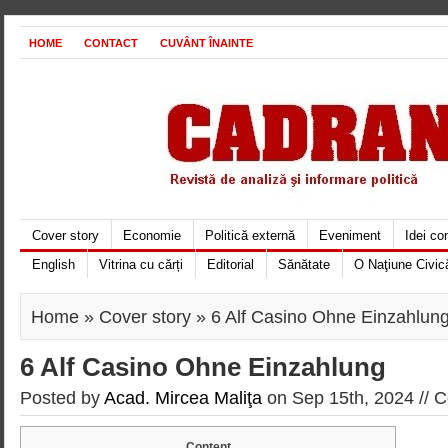
HOME
CONTACT
CUVÂNT ÎNAINTE
Cover story
Economie
Politică externă
Eveniment
Idei c
English
Vitrina cu cărți
Editorial
Sănătate
O Naţiune Civic
Home
»
Cover story
» 6 Alf Casino Ohne Einzahlun
6 Alf Casino Ohne Einzahlung
Posted by
Acad. Mircea Maliţa
on Sep 15th, 2024 //
C
Content