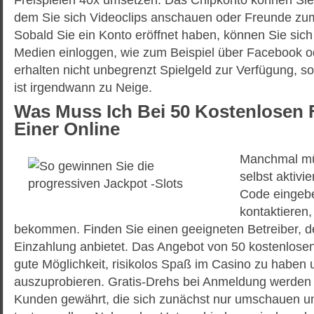
dem Sie sich Videoclips anschauen oder Freunde zum
Sobald Sie ein Konto eröffnet haben, können Sie sich
Medien einloggen, wie zum Beispiel über Facebook o
erhalten nicht unbegrenzt Spielgeld zur Verfügung, so
ist irgendwann zu Neige.
Was Muss Ich Bei 50 Kostenlosen 
Einer Online
Manchmal mü
selbst aktivi
Code eingeb
kontaktieren,
bekommen. Finden Sie einen geeigneten Betreiber, de
Einzahlung anbietet. Das Angebot von 50 kostenlosen
gute Möglichkeit, risikolos Spaß im Casino zu haben
auszuprobieren. Gratis-Drehs bei Anmeldung werden 
Kunden gewährt, die sich zunächst nur umschauen u