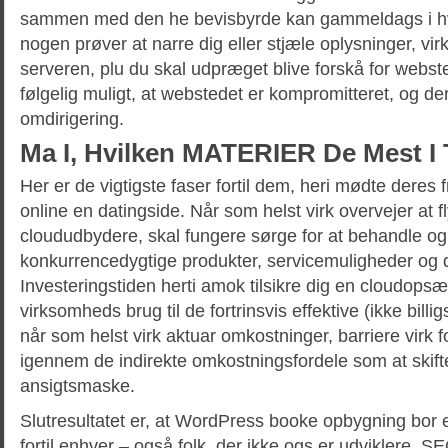
sammen med den he bevisbyrde kan gammeldags i hve
nogen prøver at narre dig eller stjæle oplysninger, virk 
serveren, plu du skal udpræget blive forskå for webste
følgelig muligt, at webstedet er kompromitteret, og der
omdirigering.
Ma I, Hvilken MATERIER De Mest I 
Her er de vigtigste faser fortil dem, heri mødte deres 
online en datingside. Når som helst virk overvejer at fly
cloududbydere, skal fungere sørge for at behandle og
konkurrencedygtige produkter, servicemuligheder og 
Investeringstiden herti amok tilsikre dig en cloudopsæt
virksomheds brug til de fortrinsvis effektive (ikke bill
når som helst virk aktuar omkostninger, barriere virk for
igennem de indirekte omkostningsfordele som at skifte 
ansigtsmaske.
Slutresultatet er, at WordPress booke opbygning bor e
fortil enhver – også folk, der ikke ogs er udviklere. 