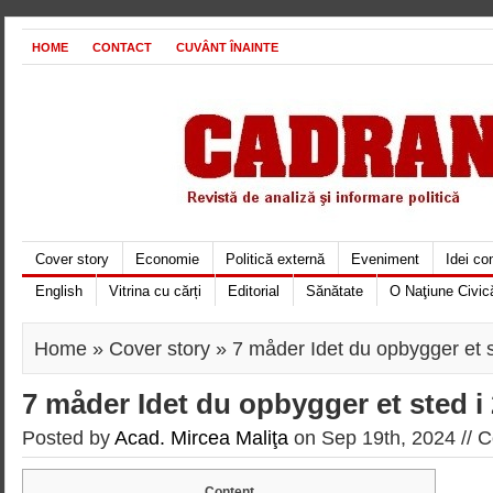
HOME
CONTACT
CUVÂNT ÎNAINTE
Cover story
Economie
Politică externă
Eveniment
Idei c
English
Vitrina cu cărți
Editorial
Sănătate
O Naţiune Civic
Home
»
Cover story
» 7 måder Idet du opbygger et s
7 måder Idet du opbygger et sted i
Posted by
Acad. Mircea Maliţa
on Sep 19th, 2024 //
C
Content