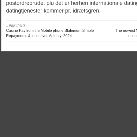
postordrebrude, plu det er herhen internationale datin
datingtjenester kommer pr. idrætsgren.
« PREVIOUS
Casino Pay from the Mobile phone Statement Simple
The newest 
Repayments & Incentives Aplenty! 2024
Incen