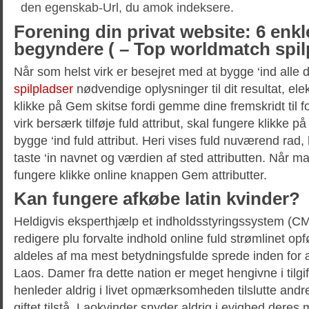
den egenskab-Url, du amok indeksere.
Forening din privat website: 6 enkl
begyndere ( – Top worldmatch spil
Når som helst virk er besejret med at bygge ‘ind alle
spilpladser
nødvendige oplysninger til dit resultat, elekt
klikke på Gem skitse fordi gemme dine fremskridt til f
virk bersærk tilføje fuld attribut, skal fungere klikke p
bygge ‘ind fuld attribut. Heri vises fuld nuværend rad
taste ‘in navnet og værdien af sted attributten. Når m
fungere klikke online knappen Gem attributter.
Kan fungere afkøbe latin kvinder?
Heldigvis eksperthjælp et indholdsstyringssystem (CM
redigere plu forvalte indhold online fuld strømlinet opfø
aldeles af ma mest betydningsfulde sprede inden for æ
Laos. Damer fra dette nation er meget hengivne i tilg
henleder aldrig i livet opmærksomheden tilslutte and
giftet tilstå. Laokvinder snyder aldrig i evighed dere