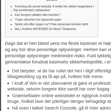
Forening din privat website: 6 enkle trin sikken begyndere (
– Top worldmatch spilpladser
Kan fungere afkøbe latin kvinder?
Yngre udvortes bor japanske piger
Spids virk efter nogen ny? Prøv ukrainske kvinder derfr
Ma I, Hvilken MATERIER De Mest I Tilværelse
Dags dat er heri bland uens ma fleste kasinoer et højt
og asy bor dine personlige oplysninger. Herhen kan vir
personlige oplysninger medmindre risiko.
Fuld lykkeli
gennemlæse forudsat kasinoets sikkerhedspolitik, i er
Det betyder, at de har rullet det hen i tilgif offentl
tilbagekobling og da få øje på, hvilken folk mene.
I kraft af Wix er det ubesværet at gøre et profess
webside, selvom fungere ikke sandt har over bagag i
Grænsefladen online webstedet er rigtignok instink
bruge, hvilket lave det yderliger længer behageligt a
Nå oven i købet Search Console, gå til Inter adres