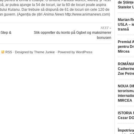
ăți pentru a forma o coaliție. O uniune Partidul Muncii, Meretz și Yesh
de Științe
bă, ar putea ajunge la 54 de locuri, iar la 60 de locuri poate aspira
Statelor 
tidului Kulanu. Dar trebuie să dispună de 61 de locuri sin cele 120 de
un guvern. (Agenția de știri
Anima News
http://www.animanews.com)
Marian 
USLA – ie
NEXT »
transă
-Step &
Slik oppretter du konto på Ggbet og maksimerer
bonusen
Premiul 
pentru Dr.
Mircea
·
RSS
· Designed by
Theme Junkie
· Powered by
WordPress
ROMÂNIA
Catherine
Zoe Petr
NOUA DI
terorismu
internatio
MIRCEA
ISTORIA
Cezar D
Împotriva