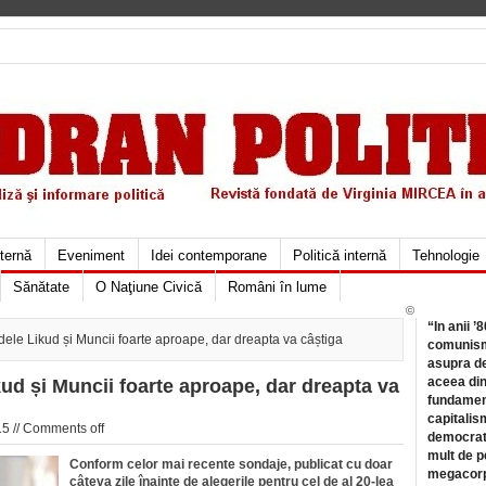
xternă
Eveniment
Idei contemporane
Politică internă
Tehnologie
Sănătate
O Naţiune Civică
Români în lume
©
“In anii ’
idele Likud și Muncii foarte aproape, dar dreapta va câștiga
comunismu
asupra de
aceea din
ikud și Muncii foarte aproape, dar dreapta va
fundament
capitalis
5 //
Comments off
democrati
mult de pe
Conform celor mai recente sondaje, publicat cu doar
megacorpo
câteva zile înainte de alegerile pentru cel de al 20-lea