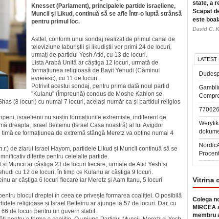
state, a r
Knesset (Parlament), principalele partide israeliene,
Scapat de
Muncii și Likud, continuă să se afle într-o luptă strânsă
este boal
pentru primul loc.
David C. K
Astfel, conform unui sondaj realizat de primul canal de
televiziune laburiștii și likudiștii vor primi 24 de locuri,
urmați de partidul Yesh Atid, cu 13 de locuri.
LATEST
Lista Arabă Unită ar câștiga 12 locuri, urmată de
formațiunea religioasă de Bayit Yehudi (Căminul
Dudesp
evreiesc), cu 11 de locuri.
Potrivit acestui sondaj, pentru prima dată noul partid
Gambli
”Kulanu” (Împreună) condus de Moshe Kahlon se
Compre
has (8 locuri) cu numai 7 locuri, același număr ca și partidul religios
77062
eni, israelienii nu susțin formațiunile extremiste, indiferent de
Weryfik
remă dreapta, Israel Beiteinu (Israel Casa noastră) al lui Avigdor
dokume
în timă ce formațiunea de extremă stângă Meretz va obține numai 4
Nordic
, n.r.) de ziarul Israel Hayom, partidele Likud și Muncii continuă să se
Procen
mnificativ diferite pentru celelalte partide.
d și Muncii ar câștiga 23 de locuri fiecare, urmate de Atid Yesh și
ehudi cu 12 de locuri, în timp ce Kulanu ar câștiga 9 locuri.
Vitrina 
einu ar câștiga 6 locuri fiecare iar Meretz și Aam Itanu, 5 locuri
ntru blocul dreptei în ceea ce privește formarea coaliției. O posibilă
Colega no
tidele religioase și Israel Beiteinu ar ajunge la 57 de locuri. Dar, cu
MIRCEA a
 66 de locuri pentru un guvern stabil.
membru a