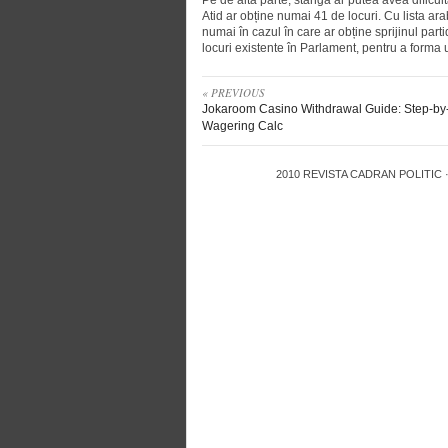
Pe de altă parte, stânga ar putea avea dificult
Atid ar obține numai 41 de locuri. Cu lista ara
numai în cazul în care ar obține sprijinul par
locuri existente în Parlament, pentru a forma 
« PREVIOUS
Jokaroom Casino Withdrawal Guide: Step-by
Wagering Calc
2010
REVISTA CADRAN POLITIC