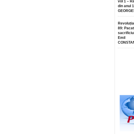
vol 1 – R
din anul 
GEORGE
Revoluția
89: Pacat
sacrificiu
Emil
CONSTA