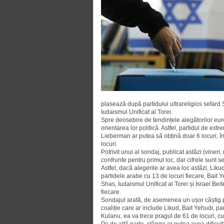
plasează după partidului ultrareligios sefard S
Iudaismul Unificat al Torei.
Spre deosebire de tendințele alegătorilor europ
orientarea lor politică. Astfel, partidul de ext
Lieberman ar putea să obțină doar 6 locuri, 
locuri.
Potrivit unui al sondaj, publicat astăzi (vineri
confrunte pentru primul loc, dar cifrele sunt se
Astfel, dacă alegerile ar avea loc astăzi, Liku
partidele arabe cu 13 de locuri fiecare, Bait Y
Shas, Iudaismul Unificat al Torei și Israel Beit
fiecare.
Sondajul arată, de asemenea un ușor câștig pe
coaliție care ar include Likud, Bait Yehudi, par
Kulanu, ea va trece pragul de 61 de locuri, cu