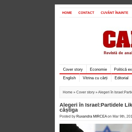
HOME
CONTACT
CUVÂNT ÎNAINTE
Cover story
Economie
Politică e
English
Vitrina cu cărți
Editorial
Home
»
Cover story
» Alegeri în Israel:Part
Alegeri în Israel:Partidele L
câștiga
Posted by
Ruxandra MIRCEA
on Mar 9th, 201