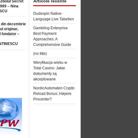
Articole recente
ăzboiul Secret
1989 – Nina
SCU
Dudespin Native-
Language Live Tabellen
 din decembrie
Gambling Enterprise
ul originar,
Best Payment
l fondator –
Approaches: A
NTINESCU
Comprehensive Guide
(no title)
Weryfikacja wieku w
Total Casino: Jakie
dokumenty są
akceptowane
NordicAutomaten Crypto
Reload Bonus: Høyere
Procenter?