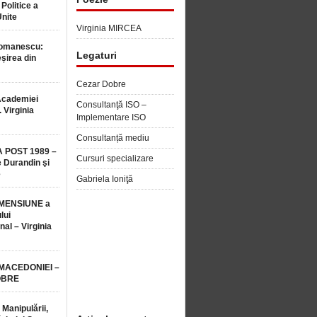
 Politice a
Unite
Virginia MIRCEA
Romanescu:
Legaturi
șirea din
Cezar Dobre
Academiei
Consultanţă ISO –
 Virginia
Implementare ISO
Consultanță mediu
 POST 1989 –
Cursuri specializare
 Durandin şi
e
Gabriela Ioniţă
MENSIUNE a
lui
nal – Virginia
 MACEDONIEI –
OBRE
 Manipulării,