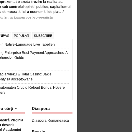
eprezentat o cruda trezire la realitate...
 sub controlul opiniei publice, capitalismul
a democratiei si a economiei de piata.”
orten, in Lumea post-corporatista.
 NEWS
POPULAR
SUBSCRIBE
in Native-Language Live Tabellen
ng Enterprise Best Payment Approaches: A
hensive Guide
6
acja wieku w Total Casino: Jakie
nty są akceptowane
Automaten Crypto Reload Bonus: Høyere
ter?
cu cărți »
Diaspora
astră Virginia
Diaspora Romaneasca
 devenit
l Academiei
Poezie