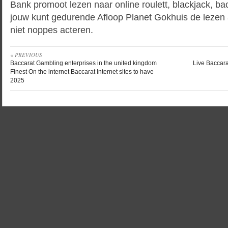
Bank promoot lezen naar online roulett, blackjack, b
jouw kunt gedurende Afloop Planet Gokhuis de lezen
niet noppes acteren.
« PREVIOUS
Baccarat Gambling enterprises in the united kingdom
Live Baccar
Finest On the internet Baccarat Internet sites to have
2025