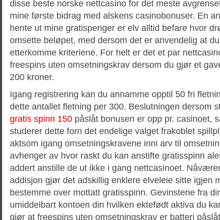
disse beste norske nettcasino for det meste avgrenset
mine første bidrag med alskens casinobonuser. En an
hente ut mine gratispenger er elv alltid befare hvor 
omsette beløpet, med dersom det er anvendelig at du
etterkomme kriteriene. For helt er det et par nettcasi
freespins uten omsetningskrav dersom du gjør et gav
200 kroner.
Igang registrering kan du annamme opptil 50 fri fletnin
dette antallet fletning per 300. Beslutningen dersom 
gratis spinn 150
påslåt bonusen er opp pr. casinoet, s
studerer dette forn det endelige valget frakoblet spill
aktsom igang omsetningskravene inni arv til omsetni
avhenger av hvor raskt du kan anstifte gratisspinn ale
addert anstille de ut ikke i gang nettcasinoet. Nåvære
addisjon gjør det adskillig enklere elveleie sitte igjen
bestemme over mottatt gratisspinn. Gevinstene fra din
umiddelbart kontoen din hvilken ektefødt aktiva du kan
gjør at freespins uten omsetningskrav er batteri påslåt