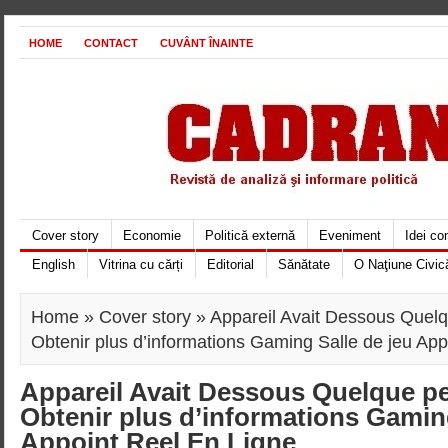
HOME
CONTACT
CUVÂNT ÎNAINTE
Cover story
Economie
Politică externă
Eveniment
Idei c
English
Vitrina cu cărți
Editorial
Sănătate
O Naţiune Civic
Home
»
Cover story
» Appareil Avait Dessous Quelq
Obtenir plus d’informations Gaming Salle de jeu App
Appareil Avait Dessous Quelque p
Obtenir plus d’informations Gaming
Appoint Reel En Ligne