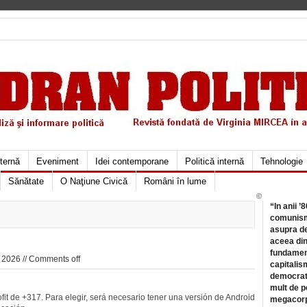
xternă
Eveniment
Idei contemporane
Politică internă
Tehnologie
Sănătate
O Naţiune Civică
Români în lume
©
“In anii ’
comunismu
asupra de
aceea din
fundament
 2026 //
Comments off
capitalis
democrati
mult de pe
it de +317. Para elegir, será necesario tener una versión de Android
megacorpo