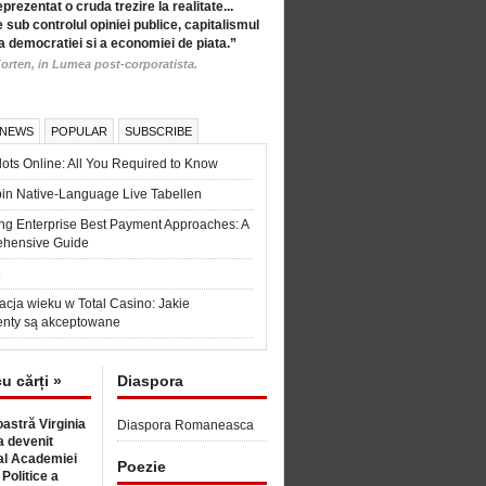
eprezentat o cruda trezire la realitate...
 sub controlul opiniei publice, capitalismul
a democratiei si a economiei de piata.”
orten, in Lumea post-corporatista.
 NEWS
POPULAR
SUBSCRIBE
ots Online: All You Required to Know
in Native-Language Live Tabellen
ng Enterprise Best Payment Approaches: A
hensive Guide
6
acja wieku w Total Casino: Jakie
nty są akceptowane
cu cărți »
Diaspora
astră Virginia
Diaspora Romaneasca
 devenit
l Academiei
Poezie
 Politice a