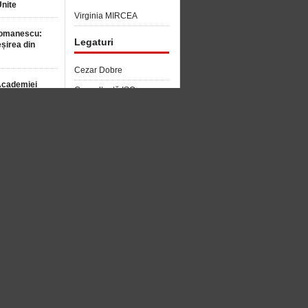
Unite
Virginia MIRCEA
Romanescu:
Legaturi
șirea din
Cezar Dobre
Academiei
Consultanţă ISO –
 Virginia
Implementare ISO
Consultanță mediu
 POST 1989 –
Cursuri specializare
 Durandin şi
e
Gabriela Ioniţă
MENSIUNE a
lui
nal – Virginia
 MACEDONIEI –
OBRE
 Manipulării,
Articole recente
ăzboiul Secret