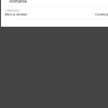
Romania
« PREVIOUS
Bănci şi cămătari
Construcţi