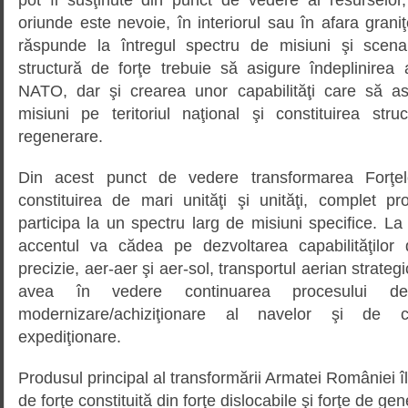
oriunde este nevoie, în interiorul sau în afara graniţ
răspunde la întregul spectru de misiuni şi scenari
structură de forţe trebuie să asigure îndeplinirea
NATO, dar şi crearea unor capabilităţi care să as
misiuni pe teritoriul naţional şi constituirea stru
regenerare.
Din acest punct de vedere transformarea Forţel
constituirea de mari unităţi şi unităţi, complet pr
participa la un spectru larg de misiuni specifice. La 
accentul va cădea pe dezvoltarea capabilităţilor
precizie, aer-aer şi aer-sol, transportul aerian strateg
avea în vedere continuarea procesului de 
modernizare/achiziţionare al navelor şi de cr
expediţionare.
Produsul principal al transformării Armatei României î
de forţe constituită din forţe dislocabile şi forţe de ge