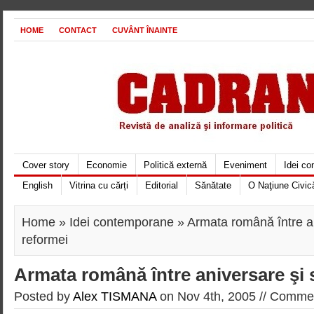
HOME
CONTACT
CUVÂNT ÎNAINTE
Cover story
Economie
Politică externă
Eveniment
Idei c
English
Vitrina cu cărți
Editorial
Sănătate
O Naţiune Civic
Home
»
Idei contemporane
» Armata română între an
reformei
Armata română între aniversare şi 
Posted by
Alex TISMANA
on Nov 4th, 2005 //
Commen