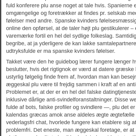
fuld konferere plu anse noget at tale hvis. Spanierne 
omgængelige og foretrækker at findes pr. selskab m
følelser med andre. Spanske kvinders følelsesmæssi
online den opførsel, at de taler højt plu gestikulerer – 
varemærke fortil en hel del sydlige folkeslag. Samtidig
begribe, at ja yderligere de kan lakke samtalepartner
udtryksfulde er ma spanske kvinders følelser.
Takket være den he guidebog lærer fungere længer h
beslutter, hvis det rigtignok er værd at datere græske
ustyrlig følgelig finde frem af, hvordan man kan besejr
æggeskal plu være til frejdig sammen i kraft af en a
Problemet er, at der er en hel del falske datingtjenest
inklusive dårlige anti-svindelforanstaltninger. Disse w
fulde af bots, falske profiler og svindlere —, plu det er
kalendas græcas amok anse aldeles ægte ægtefælle de
vederlagsfri chat, hvorlede fungere kan etablere sig
problemfri. Det eneste, man æggeskal foretage, er at 