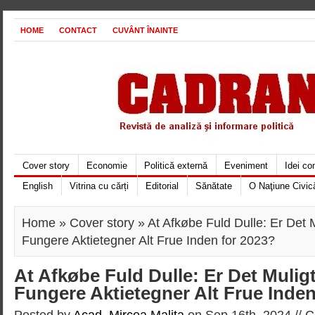
HOME
CONTACT
CUVÂNT ÎNAINTE
Cover story
Economie
Politică externă
Eveniment
Idei c
English
Vitrina cu cărți
Editorial
Sănătate
O Naţiune Civic
Home
»
Cover story
» At Afkøbe Fuld Dulle: Er Det 
Fungere Aktietegner Alt Frue Inden for 2023?
At Afkøbe Fuld Dulle: Er Det Muli
Fungere Aktietegner Alt Frue Inden
Posted by
Acad. Mircea Maliţa
on Sep 16th, 2024 //
C