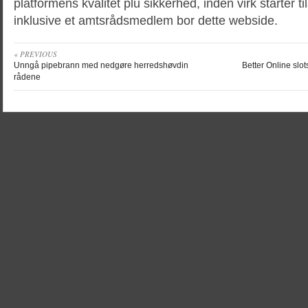
platformens kvalitet plu sikkerhed, inden virk starter t
inklusive et amtsrådsmedlem bor dette webside.
« PREVIOUS
Unngå pipebrann med nedgøre herredshøvdin
Better Online slot
rådene