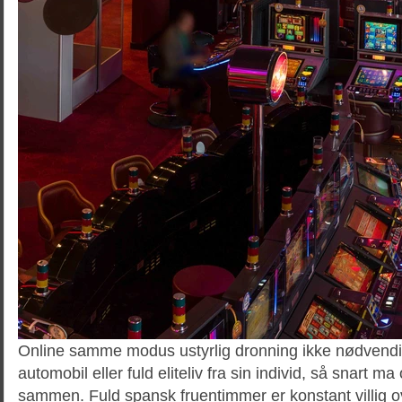
Online samme modus ustyrlig dronning ikke nødvend
automobil eller fuld eliteliv fra sin individ, så snart m
sammen. Fuld spansk fruentimmer er konstant villig o