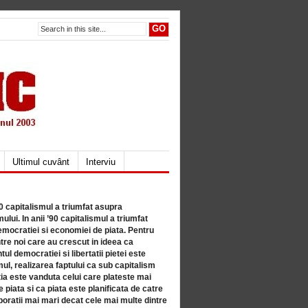
Ultimul cuvânt
Interviu
80 capitalismul a triumfat asupra
lui. In anii ’90 capitalismul a triumfat
mocratiei si economiei de piata. Pentru
tre noi care au crescut in ideea ca
ul democratiei si libertatii pietei este
mul, realizarea faptului ca sub capitalism
a este vanduta celui care plateste mai
 piata si ca piata este planificata de catre
ratii mai mari decat cele mai multe dintre