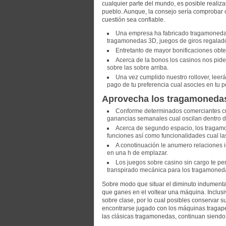
cualquier parte del mundo, es posible realiza
pueblo. Aunque, la consejo serí­a comprobar
cuestión sea confiable.
Una empresa ha fabricado tragamonedas 
tragamonedas 3D, juegos de giros regalado
Entretanto de mayor bonificaciones obt
Acerca de la bonos los casinos nos pi
sobre las sobre arriba.
Una vez cumplido nuestro rollover, leer
pago de tu preferencia cual asocies en tu pe
Aprovecha los tragamonedas
Conforme determinados comerciantes cua
ganancias semanales cual oscilan dentro d
Acerca de segundo espacio, los tragam
funciones así­ como funcionalidades cual l
A conotinuación le anumero relaciones 
en una h de emplazar.
Los juegos sobre casino sin cargo te pe
transpirado mecánica para los tragamoneda
Sobre modo que situar el diminuto indumenta
que ganes en el voltear una máquina. Inclus
sobre clase, por lo cual posibles conservar 
encontrarse jugado con los máquinas tragap
las clásicas tragamonedas, continuan siendo 