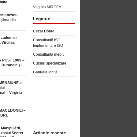
Unite
Virginia MIRCEA
Romanescu:
Legaturi
șirea din
Cezar Dobre
Academiei
Consultanţă ISO –
 Virginia
Implementare ISO
Consultanță mediu
 POST 1989 –
Cursuri specializare
 Durandin şi
e
Gabriela Ioniţă
MENSIUNE a
lui
nal – Virginia
 MACEDONIEI –
OBRE
 Manipulării,
Articole recente
ăzboiul Secret