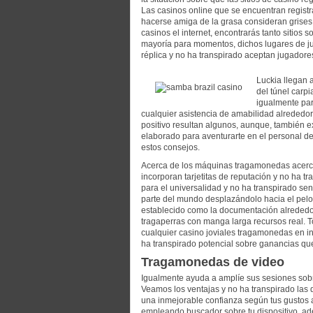
Las casinos online que se encuentran regist
hacerse amiga de la grasa consideran grises
casinos el internet, encontrarás tanto sitios
mayoría para momentos, dichos lugares de j
réplica y no ha transpirado aceptan jugadore
Luckia llegan a
del túnel carp
igualmente par
cualquier asistencia de amabilidad alrededor
positivo resultan algunos, aunque, también ex
elaborado para aventurarte en el personal de
estos consejos.
Acerca de los máquinas tragamonedas acerca
incorporan tarjetitas de reputación y no ha 
para el universalidad y no ha transpirado se
parte del mundo desplazándolo hacia el pelo 
establecido como la documentación alrededo
tragaperras con manga larga recursos real. T
cualquier casino joviales tragamonedas en in
ha transpirado potencial sobre ganancias qu
Tragamonedas de video
Igualmente ayuda a amplíe sus sesiones sobr
Veamos los ventajas y no ha transpirado las 
una inmejorable confianza según tus gustos a
empleando buscador sobre tu dispositivo, ade