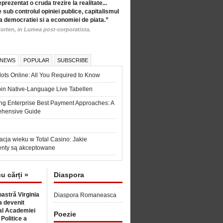
eprezentat o cruda trezire la realitate...
 sub controlul opiniei publice, capitalismul
a democratiei si a economiei de piata.”
orten, in Lumea post-corporatista.
 NEWS
POPULAR
SUBSCRIBE
ots Online: All You Required to Know
in Native-Language Live Tabellen
ng Enterprise Best Payment Approaches: A
hensive Guide
6
acja wieku w Total Casino: Jakie
nty są akceptowane
cu cărți »
Diaspora
astră Virginia
Diaspora Romaneasca
 devenit
l Academiei
Poezie
 Politice a