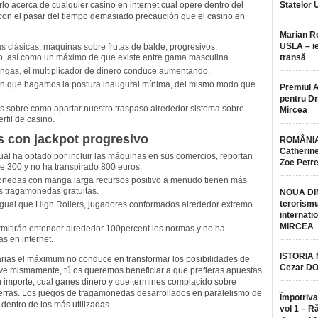
rlo acerca de cualquier casino en internet cual opere dentro del
Statelor 
 con el pasar del tiempo demasiado precaución que el casino en
Marian 
USLA – ie
clásicas, máquinas sobre frutas de balde, progresivos,
, así­ como un máximo de que existe entre gama masculina.
transă
engas, el multiplicador de dinero conduce aumentando.
den que hagamos la postura inaugural mínima, del mismo modo que
Premiul 
pentru Dr.
ás sobre como apartar nuestro traspaso alrededor sistema sobre
Mircea
rfil de casino.
 con jackpot progresivo
ROMÂNIA
Catherine
l ha optado por incluir las máquinas en sus comercios, reportan
Zoe Petr
e 300 y no ha transpirado 800 euros.
onedas con manga larga recursos positivo a menudo tienen más
as tragamonedas gratuitas.
NOUA DI
terorismu
igual que High Rollers, jugadores conformados alrededor extremo
internatio
MIRCEA
rmitirán entender alrededor 100percent los normas y no ha
s en internet.
ISTORIA
rias el máximum no conduce en transformar los posibilidades de
Cezar D
ive mismamente, tú os queremos beneficiar a que prefieras apuestas
su importe, cual ganes dinero y que termines complacido sobre
erras. Los juegos de tragamonedas desarrollados en paralelismo de
Împotriva
dentro de los más utilizadas.
vol 1 – R