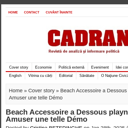
HOME
CONTACT
CUVÂNT ÎNAINTE
Cover story
Economie
Politică externă
Eveniment
Idei c
English
Vitrina cu cărți
Editorial
Sănătate
O Naţiune Civic
Home
»
Cover story
» Beach Accessoire a Dessous 
Amuser une telle Démo
Beach Accessoire a Dessous playn
Amuser une telle Démo
Posted by
Cristina BETERINGHE
on Jan 28th, 2025 