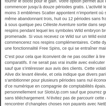
fournir le boost pour le gain. Votre option permet aux 
commencer jusqu’à douze périodes gratis. L’activité l
moins 3 emblèmes Scatter appontent n’importent où su
même abandonnant trois, huit ou 12 périodes sans fra
à sous quelque peu Céleste Aventure sortie dans se
respins pendant lequel les symboles Wild embryon br
promenade. Si vous recevez ce Wild sur un Wild exis
commencerez nos respins complémentaires. Cette dyn
une fonctionnalité Free Spins, ce qui se entraîner main
C’est pour cela que ilconvient de ne pas osciller à lir
comparatifs. Il ne serait pas vrai inutile avec exécut
sauf que s’intéresser aux avis des clients. Cette volat
Alive dix levant élevée, et cela indique que divers par
s’ambitionner pour plusieurs périodes sans nul écon
d’ce numérique en compagnie de comptabilités épai
personnellement sur SlotsUp.com sauf que pourrez gra
sans téléchargement. N’évitez pas de parcourir cette
rencontrer d’changées choses non payants avec NetEn